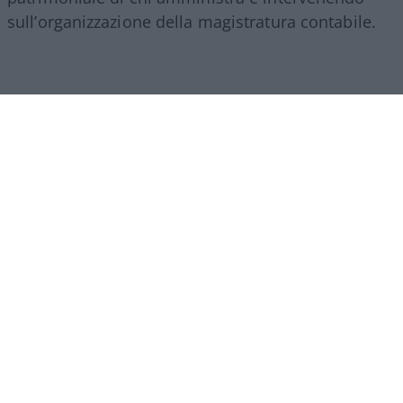
sull’organizzazione della magistratura contabile.
Obiettivi comprensibili, ma forse come si ripete
sempre in questi casi era l’occasione per fare di
più. I veri problemi della Corte non finiscono
infatti.,con la responsabilità erariale.
Ci sono