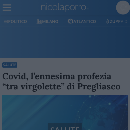
POLITICO
MILANO
ATLANTICO
ZUPPA DI 
SALUTE
Covid, l’ennesima profezia
“tra virgolette” di Pregliasco