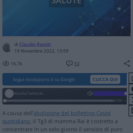
SALUTE
di
Claudio Romiti
19 Novembre 2022, 13:59
16.7k
53
Segui nicolaporro.it su Google
CLICCA QUI
Ascolta l'articolo
0:00
/
--:--
A causa dell’
abolizione del bollettino Covid
quotidiano
, il Tg3 di mamma Rai è costretto a
concentrare in un solo giorno il servizio di puro