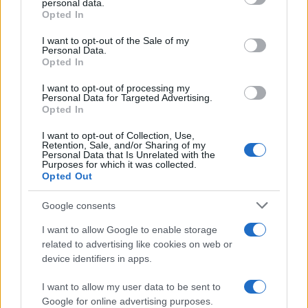
personal data.
Opted In
per (e non con) Covid, non possiamo abbassare la
guardia”, beh, allora credo proprio che
non
I want to opt-out of the Sale of my
Personal Data.
usciremo più da una follia sanitaria di massa
Opted In
senza precedenti.
I want to opt-out of processing my
Personal Data for Targeted Advertising.
Opted In
Tutto questo malgrado parecchi dei medici che
operano nelle corsie d’ospedale, tra questi
I want to opt-out of Collection, Use,
Retention, Sale, and/or Sharing of my
Matteo Bassetti
, si stanno letteralmente
Personal Data that Is Unrelated with the
Purposes for which it was collected.
sgolando da tempo, segnalando che la stragrande
Opted Out
maggioranza degli attuali decessi riguardano
soggetti malati di altre gravi patologie,
Google consents
incidentalmente positivi al tampone.
I want to allow Google to enable storage
related to advertising like cookies on web or
device identifiers in apps.
Ebbene, forse a questo punto, visto che il servizio
I want to allow my user data to be sent to
Google for online advertising purposes.
pubblico televisivo si ostina, finanziato anche dal