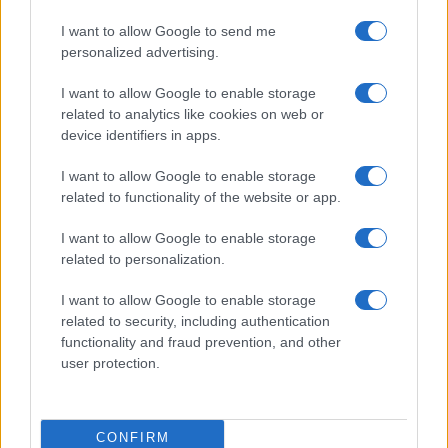
canone di chi contesta da sempre questa
I want to allow Google to send me
narrazione palesemente truffaldina, a spaventare
personalized advertising.
la gente con tutta una serie di dati che lasciano
I want to allow Google to enable storage
veramente il tempo che trovano,
la famosa
related to analytics like cookies on web or
commissione d’inchiesta promessa da Giorgia
device identifiers in apps.
Meloni
e alleati in campagna elettorale potrebbe
I want to allow Google to enable storage
allargarsi anche al capitolo
related to functionality of the website or app.
informazione/disinformazione pubblica.
I want to allow Google to enable storage
related to personalization.
Una informazione/disinformazione che ha
incessantemente interpellato sempre gli stessi
I want to allow Google to enable storage
related to security, including authentication
santoni sanitari
, senza uno straccio di
functionality and fraud prevention, and other
contraddittorio.
user protection.
CONFIRM
Claudio Romiti, 19 novembre 2022