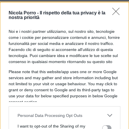
In pratica,
l’ennesima profezia di Pregliasco
si
Nicola Porro -
Il rispetto della tua privacy è la
basa su due elementi: il primo, relativo
nostra priorità
all’aumento dei contagi in inverno, sarebbe in
Noi e i nostri partner utilizziamo, sul nostro sito, tecnologie
grado di azzeccarlo anche il mio edicolante, dal
come i cookie per personalizzare contenuti e annunci, fornire
momento che questo è ciò che accade da sempre
funzionalità per social media e analizzare il nostro traffico.
nella stagione fredda. Mentre per quanto riguarda
Facendo clic di seguito si acconsente all'utilizzo di questa
la
maggiore patogenicità del Covid-19
rispetto
tecnologia. Puoi cambiare idea e modificare le tue scelte sul
consenso in qualsiasi momento ritornando su questo sito
alla prossima influenza stagionale, i cui effetti
ancora non conosciamo, è tutta da dimostrare.
Please note that this website/app uses one or more Google
services and may gather and store information including but
not limited to your visit or usage behaviour. You may click to
grant or deny consent to Google and its third-party tags to
use your data for below specified purposes in below Google
Certo, se la gravità del coronavirus attuale si
consent section.
insiste nel volerla dedurre dal numero di morti
ufficiali, come ha scorrettamente fatto il
Personal Data Processing Opt Outs
giornalista che ha curato il servizio in oggetto,
I want to opt-out of the Sharing of my
sostenendo che con “altri 500 morti settimanali