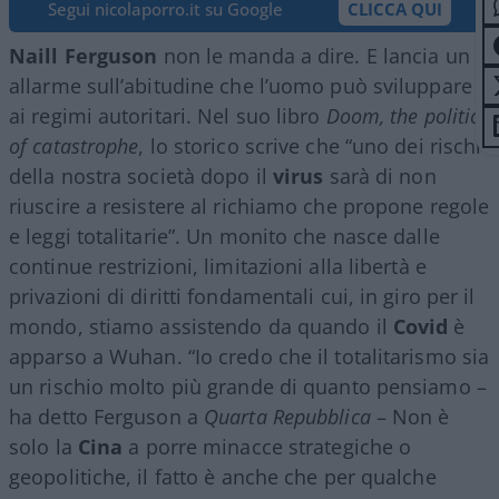
Segui nicolaporro.it su Google
CLICCA QUI
Naill Ferguson
non le manda a dire. E lancia un
allarme sull’abitudine che l’uomo può sviluppare
ai regimi autoritari. Nel suo libro
Doom, the politics
of catastrophe
, lo storico scrive che “uno dei rischi
della nostra società dopo il
virus
sarà di non
riuscire a resistere al richiamo che propone regole
e leggi totalitarie”. Un monito che nasce dalle
continue restrizioni, limitazioni alla libertà e
privazioni di diritti fondamentali cui, in giro per il
mondo, stiamo assistendo da quando il
Covid
è
apparso a Wuhan. “Io credo che il totalitarismo sia
un rischio molto più grande di quanto pensiamo –
ha detto Ferguson a
Quarta Repubblica
– Non è
solo la
Cina
a porre minacce strategiche o
geopolitiche, il fatto è anche che per qualche