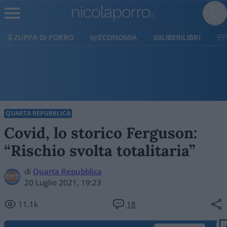
RO
ECONOMIA
LIBERILIBRI
SHOP
SOSTIE
QUARTA REPUBBLICA
Covid, lo storico Ferguson:
“Rischio svolta totalitaria”
di
Quarta Repubblica
20 Luglio 2021, 19:23
11.1k
18