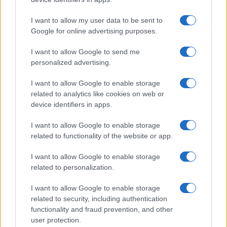
spiegato che erano necessari”
I want to allow my user data to be sent to
Giuseppe Inchingolo, Chief Corporate Affairs,
Google for online advertising purposes.
Communication & Sustainability Officer del
Gruppo Ferrovie dello Stato Italiane, a
I want to allow Google to send me
Nicolaporro.it: "La comunicazione digitale ha
personalized advertising.
disintermediato il flusso informativo"
I want to allow Google to enable storage
di
Marco Leardi
related to analytics like cookies on web or
22.3k
7 Agosto 2026, 20:00
device identifiers in apps.
I want to allow Google to enable storage
related to functionality of the website or app.
I want to allow Google to enable storage
related to personalization.
I want to allow Google to enable storage
related to security, including authentication
functionality and fraud prevention, and other
user protection.