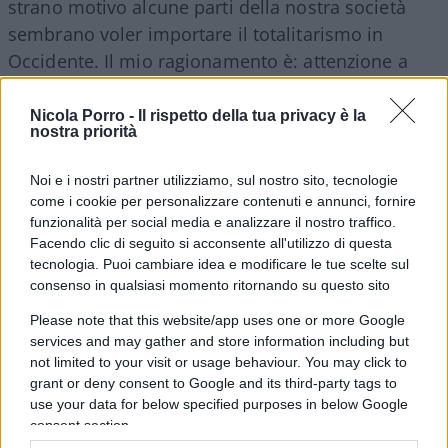
strano motivo alcune parti della nostra società
sembrano voler importare il totalitarismo in
Occidente. Il mio ragionamento è: attenzione a
non suicidarsi per paura della morte”. Tradotto:
non si può derogare ai principi basilari delle
Nicola Porro -
Il rispetto della tua privacy è la
nostra priorità
democrazie allo scopo, quasi illusorio, di andare
alla caccia del “rischio zero”.
Noi e i nostri partner utilizziamo, sul nostro sito, tecnologie
come i cookie per personalizzare contenuti e annunci, fornire
funzionalità per social media e analizzare il nostro traffico.
Facendo clic di seguito si acconsente all'utilizzo di questa
Quarta Repubblica, dalla puntata del 19 luglio
tecnologia. Puoi cambiare idea e modificare le tue scelte sul
2021
consenso in qualsiasi momento ritornando su questo sito
Please note that this website/app uses one or more Google
#CHIUSURE
#CORONAVIRUS
#COVID
services and may gather and store information including but
not limited to your visit or usage behaviour. You may click to
#GREEN PASS
#LIBERTÀ
#RESTRIZIONI
grant or deny consent to Google and its third-party tags to
#TOTALITARISMO
use your data for below specified purposes in below Google
consent section.