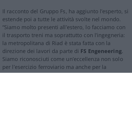
Il racconto del Gruppo Fs, ha aggiunto l’esperto, si
estende poi a tutte le attività svolte nel mondo.
“Siamo molto presenti all’estero, lo facciamo con
il trasporto treni ma soprattutto con l’ingegneria:
la metropolitana di Riad è stata fatta con la
direzione dei lavori da parte di
FS Engeneering
.
Siamo riconosciuti come un’eccellenza non solo
per l’esercizio ferroviario ma anche per la
realizzazione e progettazione dei lavori in questo
ambito”.
Marco Leardi, 7 agosto 2026
Più lodi al Sud che al Nord (e