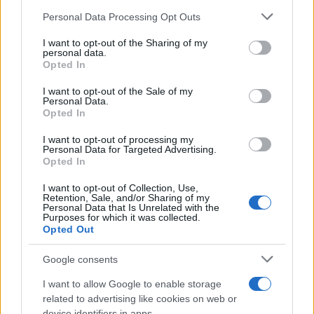
18
Personal Data Processing Opt Outs
Leggi i commenti
I want to opt-out of the Sharing of my
personal data.
Opted In
SEDUTE SATIRICHE
I want to opt-out of the Sale of my
Vignetta del 07/08/2026
Personal Data.
Opted In
I want to opt-out of processing my
Personal Data for Targeted Advertising.
Opted In
Vai all'archivio delle vignette
I want to opt-out of Collection, Use,
Retention, Sale, and/or Sharing of my
Personal Data that Is Unrelated with the
Purposes for which it was collected.
Opted Out
Google consents
“I lavori sulle ferrovie a
I want to allow Google to enable storage
Firenze? Così abbiamo
related to advertising like cookies on web or
device identifiers in apps.