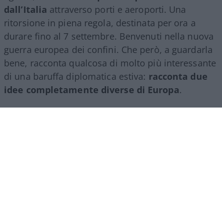
dall’Italia
attraverso porti e aeroporti. Una
ritorsione in piena regola, destinata per ora a
durare fino al 7 settembre. Benvenuti nella nuova
guerra europea dei confini. Che però, a guardarla
bene, racconta qualcosa di molto più interessante
di una baruffa diplomatica estiva:
racconta due
idee completamente diverse di Europa
.