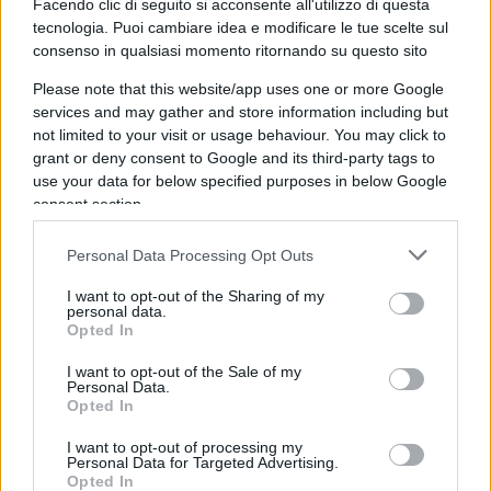
Facendo clic di seguito si acconsente all'utilizzo di questa
A questo punto, con lo scopo di comprendere se
tecnologia. Puoi cambiare idea e modificare le tue scelte sul
vi sia un qualche fondamento in tutto ciò, siamo
consenso in qualsiasi momento ritornando su questo sito
andati a guardare i numeri che più di altri
Please note that this website/app uses one or more Google
rendono l’idea della gravità di questa pandemia
services and may gather and store information including but
not limited to your visit or usage behaviour. You may click to
infinita: quelli delle terapie intensive. Ebbene
il 18
grant or deny consent to Google and its third-party tags to
giugno negli ospedali italiani risultavano 193
use your data for below specified purposes in below Google
pazienti ricoverati
in tali reparti, mentre lo
consent section.
stesso giorno dello scorso anno ce n’erano
Personal Data Processing Opt Outs
addirittura 416, ossia ben più del doppio.
I want to opt-out of the Sharing of my
personal data.
Pertanto, verrebbe da domandare a codesti
Opted In
luminari, ma di cosa stiamo esattamente
I want to opt-out of the Sale of my
parlando, dal momento che da molte settimane
Personal Data.
Opted In
l’andamento dei ricoveri con e per Covid-19 risulta
inchiodato a numeri più che rassicuranti?
I want to opt-out of processing my
Personal Data for Targeted Advertising.
Probabilmente, come è già sciaguratamente
Opted In