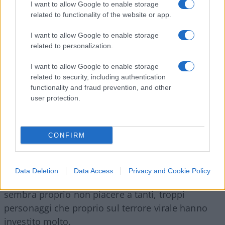
altri virus respiratori, oltre a non provocare
I want to allow Google to enable storage
nessuna sciagura, come i succitati numeri sulle
related to functionality of the website or app.
terapie intensive sembrano dimostrare, tende a
I want to allow Google to enable storage
fortificare la cosiddetta immunità naturale nella
related to personalization.
componente più sana della popolazione, con un
I want to allow Google to enable storage
grande beneficio indiretto anche nei riguardi dei
related to security, including authentication
soggetti più fragili.
functionality and fraud prevention, and other
user protection.
Ma evidentemente, avendo puntato tutti su vaccini
e restrizioni, che come vediamo vengono ancora
CONFIRM
invocate senza alcun riscontro oggettivo, l’idea
che la popolazione possa relazionarsi con l’ultimo
dei coronavirus come una semplice influenza, così
Data Deletion
Data Access
Privacy and Cookie Policy
come i riscontri attuali incoraggerebbero a fare,
sembra proprio non piacere a tanti, troppi
personaggi che proprio sul terrore virale hanno
investito molto.