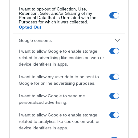
avvenuto in questi lunghi anni di infodemia,
si
I want to opt-out of Collection, Use,
continua a prendere a riferimento i contagi o
Retention, Sale, and/or Sharing of my
Personal Data that Is Unrelated with the
infezioni
– secondo una definizione più usata dai
Purposes for which it was collected.
Opted Out
virologi del terrore –
per chiedere e giustificare
tutta una serie di limitazioni alla nostra
Google consents
libertà
che oggi più ieri, alle prese con un virus
I want to allow Google to enable storage
chiaramente mutato in senso benigno, risultano
related to advertising like cookies on web or
inconcepibili.
device identifiers in apps.
I want to allow my user data to be sent to
Google for online advertising purposes.
D’altro canto, come alcuni studiosi che non si
I want to allow Google to send me
sono piegati al
dogma sanitario dominante
personalized advertising.
sostengono da tempo basandosi su solide
acquisizioni scientifiche, tra cui il Nobel
Luc
I want to allow Google to enable storage
Montagnier
,
Giulio Tarro
e
Mariano Bizzarri
, la
related to analytics like cookies on web or
device identifiers in apps.
circolazione estiva del coronavirus, al pari di tanti