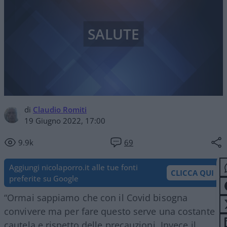
SALUTE
di
Claudio Romiti
19 Giugno 2022, 17:00
9.9k
69
Aggiungi nicolaporro.it alle tue fonti
CLICCA QUI
preferite su Google
“Ormai sappiamo che con il Covid bisogna
convivere ma per fare questo serve una costante
cautela e rispetto delle precauzioni. Invece il