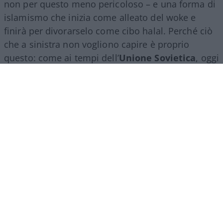
non per questo meno pericoloso – e una forma di
islamismo che inizia come alleato del woke e
finirà per divorarselo come cibo halal. Perché ciò
che a sinistra non vogliono capire è proprio
questo: come ai tempi dell’
Unione Sovietica
, oggi
essi sono gli utili idioti di un’altra ideologia con
brame di conquista planetaria, che mira – avendo
compreso che presto ne avrà la forza politica – a
imporsi alle nostre latitudini a colpi di voti e leggi.