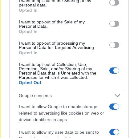
I want to opt-out of the Sharing of my
“illogico“:
alcuni grossi hotel erano controllati,
personal data.
Opted In
altri no
, farmacie e take aways, malgrado il basso
rischio, venivano ispezionati ogni anno.
I want to opt-out of the Sale of my
Personal Data.
Opted In
Nel rapporto del 2023 vengono perfino consigliate
I want to opt-out of processing my
riforme al consiglio comunale, tra cui la
Personal Data for Targeted Advertising.
Opted In
regolamentazione dei casi disciplinari tra gli
impiegati e l’affiancamento dei capi dipartimento
I want to opt-out of Collection, Use,
Retention, Sale, and/or Sharing of my
da parte di una figura indipendente per rendere le
Personal Data that Is Unrelated with the
Purposes for which it was collected.
pratiche di assunzione più trasparenti. Ma,
Opted Out
secondo varie fonti anonime raccolte da RTS,
solo
Google consents
poche delle raccomandazioni contenute nel
rapporto furono però messe in pratica.
I want to allow Google to enable storage
related to advertising like cookies on web or
device identifiers in apps.
I want to allow my user data to be sent to
Leggi anche: