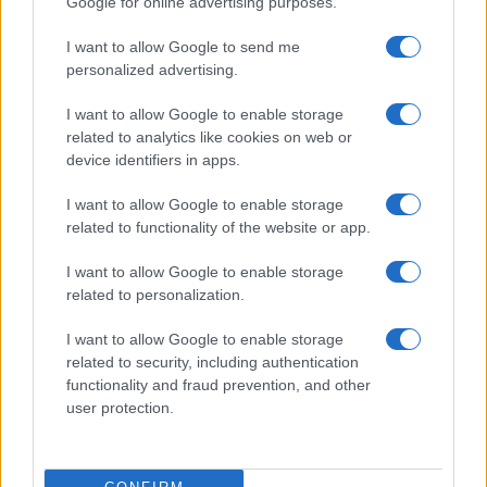
Google for online advertising purposes.
Crans Montana, perché non possiamo poi dare
I want to allow Google to send me
personalized advertising.
lezioni alla Svizzera
I miei amici muoiono!;Correte! Le telefonate
I want to allow Google to enable storage
dell’orrore di Crans Montana
related to analytics like cookies on web or
device identifiers in apps.
Il presidente del consiglio comunale,
Nicolas
I want to allow Google to enable storage
Féraud e la sua vice, Nicole Bonvin Clivaz,
related to functionality of the website or app.
erano già in carica ai tempi del citato rapporto del
I want to allow Google to enable storage
2023; tuttavia, nella conferenza stampa del 6
related to personalization.
gennaio non hanno fatto menzione delle
I want to allow Google to enable storage
mancanze e irregolarità nel sistema comunale.
related to security, including authentication
functionality and fraud prevention, and other
user protection.
In aggiunta, l’installazione di un nuovo software
ha complicato ulteriormente le cose
per il