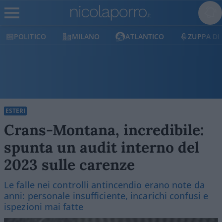
MILANO
ATLANTICO
ZUPPA DI PORRO
ESTERI
Crans-Montana, incredibile:
spunta un audit interno del
2023 sulle carenze
Le falle nei controlli antincendio erano note da
anni: personale insufficiente, incarichi confusi e
ispezioni mai fatte