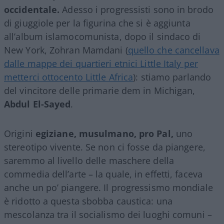
occidentale.
Adesso i progressisti sono in brodo
di giuggiole per la figurina che si è aggiunta
all’album islamocomunista, dopo il sindaco di
New York, Zohran Mamdani (
quello che cancellava
dalle mappe dei quartieri etnici Little Italy per
metterci ottocento Little Africa
): stiamo parlando
del vincitore delle primarie dem in Michigan,
Abdul El-Sayed
.
Origini
egiziane, musulmano,
pro Pal,
uno
stereotipo vivente. Se non ci fosse da piangere,
saremmo al livello delle maschere della
commedia dell’arte – la quale, in effetti, faceva
anche un po’ piangere. Il progressismo mondiale
è ridotto a questa sbobba caustica: una
mescolanza tra il socialismo dei luoghi comuni –