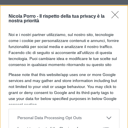
Anche causa della carenza di personale,
il bar “Le
Nicola Porro -
Il rispetto della tua privacy è la
nostra priorità
Constellation”,
sede del tragico rogo nella notte
di Capodanno 2026, venne controllato dai vigili
Noi e i nostri partner utilizziamo, sul nostro sito, tecnologie
del fuoco per l’ultima volta nel 2019, malgrado la
come i cookie per personalizzare contenuti e annunci, fornire
legge del Vallese prescriva controlli antincendio
funzionalità per social media e analizzare il nostro traffico.
annuali.
Facendo clic di seguito si acconsente all'utilizzo di questa
tecnologia. Puoi cambiare idea e modificare le tue scelte sul
consenso in qualsiasi momento ritornando su questo sito
Please note that this website/app uses one or more Google
Ma il famigerato locale non costituisce
services and may gather and store information including but
un’eccezione:
nel 2025 fu addirittura
l‘81% dei
not limited to your visit or usage behaviour. You may click to
grant or deny consent to Google and its third-party tags to
locali pubblici a Crans Montana
a non essere
use your data for below specified purposes in below Google
stato controllato a dovere. Una scuola addirittura
consent section.
non fu ispezionata per otto anni. Secondo un
esperto, contattato da RTS, il criterio con cui
Personal Data Processing Opt Outs
venivano scelti i (pochi) locali da ispezionare era