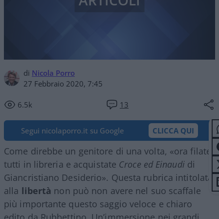
ARTICOLI
di
Nicola Porro
27 Febbraio 2020, 7:45
6.5k
13
Segui nicolaporro.it su Google
CLICCA QUI
Come direbbe un genitore di una volta, «ora filate
tutti in libreria e acquistate
Croce ed Einaudi
di
Giancristiano Desiderio». Questa rubrica intitolata
alla
libertà
non può non avere nel suo scaffale
più importante questo saggio veloce e chiaro
edito da Rubbettino. Un’immersione nei grandi