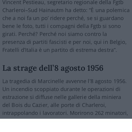
Vincent Pestieau, segretario regionale della Fgtb
Charleroi–Sud Hainautm ha detto: “È una polemica
che a noi fa un po’ ridere perché, se si guardano
bene le foto, tutti i compagni della Fgtb si sono
girati. Perché? Perché noi siamo contro la
presenza di partiti fascisti e per noi, qui in Belgio,
Fratelli d’Italia è un partito di estrema destra”.
La strage dell’8 agosto 1956
La tragedia di Marcinelle avvenne l’8 agosto 1956.
Un incendio scoppiato durante le operazioni di
estrazione si diffuse nelle gallerie della miniera
del Bois du Cazier, alle porte di Charleroi,
intrappolando i lavoratori. Morirono 262 minatori,
di cui 136 italiani. Tra il 1946 e il 1956 più di 140
mila italiani partirono per il Belgio per lavorare