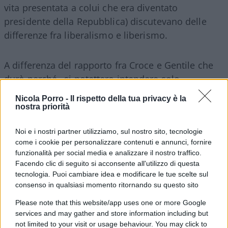
vita presentata a colui che era diventato
presidente della Repubblica) discutevano delle
differenze fra liberalismo e liberismo.
A differenza del rapporto fra Croce e Gentile che
durò perché «si potettero intendere solo
fraintendendosi», quello di
Croce
con
Einaudi
era
Nicola Porro -
Il rispetto della tua privacy è la
profondissimo, nessun fraintendimento era
nostra priorità
possibile e anche il dettaglio veniva analizzato.
Noi e i nostri partner utilizziamo, sul nostro sito, tecnologie
Certo, con punti di vista diversi, ma che
come i cookie per personalizzare contenuti e annunci, fornire
nascevano, sostiene Desiderio, anche dal fatto
funzionalità per social media e analizzare il nostro traffico.
che uno era un filosofo e l’altro un economista.
Facendo clic di seguito si acconsente all'utilizzo di questa
Eppure non erano così distanti, come per anni
tecnologia. Puoi cambiare idea e modificare le tue scelte sul
consenso in qualsiasi momento ritornando su questo sito
abbiamo ritenuto. Entrambi infatti ritenevano la
«religione della libertà» il punto di partenza.
Please note that this website/app uses one or more Google
services and may gather and store information including but
Desiderio ci racconta il timore di Croce che il
not limited to your visit or usage behaviour. You may click to