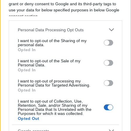
liberismo potesse trasformarsi da principio
grant or deny consent to Google and its third-party tags to
economico a indebita morale.
use your data for below specified purposes in below Google
consent section.
Personal Data Processing Opt Outs
E su questo il pragmatico, anglosassone Einaudi
I want to opt-out of the Sharing of my
in fondo era d’accordo. Colui che diventò
personal data.
presidente della Repubblica riteneva che persino
Opted In
le consolidate regole auree della
libertà
I want to opt-out of the Sale of my
Personal Data.
economica
come il lasciar passare il lasciar fare
Opted In
potessero diventare feticci illiberali se trasformati
I want to opt-out of processing my
in leggi universali. Gli economisti non devono
Personal Data for Targeted Advertising.
essere dei cuochi pronti con una ricetta
Opted In
deterministica per ogni problema. È ciò che
I want to opt-out of Collection, Use,
pensava l’economista sabaudo, convinto
Retention, Sale, and/or Sharing of my
Personal Data that Is Unrelated with the
dell’adesione degli strumenti dell’economia
Purposes for which it was collected.
Opted Out
sempre e comunque alla realtà che ci circonda.
Google consents