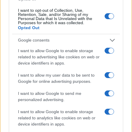
altri. Non è una salsiccia. La salsiccia e il salame
I want to opt-out of Collection, Use,
sono altre cose. Fate le vostre robe, ma non si
Retention, Sale, and/or Sharing of my
Personal Data that Is Unrelated with the
può chiamare salsiccia”.
Purposes for which it was collected.
Opted Out
Infine, Cruciani ha lanciato una frecciatina al co-
Google consents
conduttore
David
Parenzo
, riferendosi ad un suo
I want to allow Google to enable storage
presunto contributo alla raccolta fondi di Michelle
related to advertising like cookies on web or
Comi: “Vengo ad apprendere che il signor Parenzo
device identifiers in apps.
ha contribuito alla raccolta fondi promossa da
I want to allow my user data to be sent to
Michelle Comi per rifarsi le tette. Cinque euro,
Google for online advertising purposes.
pure poco. È dappertutto sui siti. David Parenzo,
ma che cazz* è stato questo?”.
I want to allow Google to send me
personalized advertising.
#GIUSEPPE CRUCIANI
I want to allow Google to enable storage
related to analytics like cookies on web or
device identifiers in apps.
64