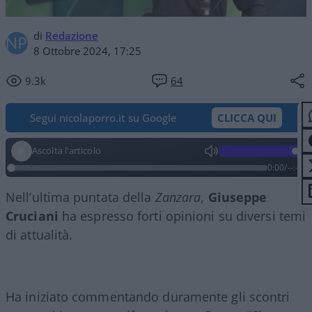
di
Redazione
8 Ottobre 2024, 17:25
9.3k
64
Segui nicolaporro.it su Google
CLICCA QUI
Ascolta l'articolo
0:00
/
--:--
Nell’ultima puntata della
Zanzara
,
Giuseppe
Cruciani
ha espresso forti opinioni su diversi temi
di attualità.
Ha iniziato commentando duramente gli scontri