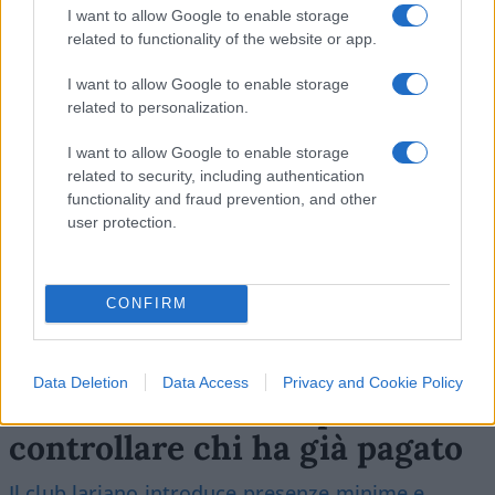
I want to allow Google to enable storage
Leggi i commenti
related to functionality of the website or app.
I want to allow Google to enable storage
SEDUTE SATIRICHE
related to personalization.
Vignetta del 04/08/2026
I want to allow Google to enable storage
related to security, including authentication
functionality and fraud prevention, and other
user protection.
Vai all'archivio delle vignette
CONFIRM
Data Deletion
Data Access
Privacy and Cookie Policy
Il Como e l’assurda pretesa di
controllare chi ha già pagato
Il club lariano introduce presenze minime e