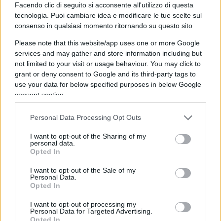
Facendo clic di seguito si acconsente all'utilizzo di questa
tecnologia. Puoi cambiare idea e modificare le tue scelte sul
Passando a un altro argomento, Cruciani ha
consenso in qualsiasi momento ritornando su questo sito
parlato di una ragazza, nota su OnlyFans, accusata
Please note that this website/app uses one or more Google
di
evasione
fiscale
per un milione e mezzo di
services and may gather and store information including but
euro: “Oggi fa notizia che una ragazza, passata
not limited to your visit or usage behaviour. You may click to
grant or deny consent to Google and its third-party tags to
anche da questi microfoni, è accusata di aver
use your data for below specified purposes in below Google
evaso le tasse. Ha delle tett* enormi e ne ha fatto
consent section.
il suo business. Il problema non è l’evasione, il
problema è che è andata in Svizzera per pagare
Personal Data Processing Opt Outs
meno tasse.
C’è una migrazione delle tett*, non
I want to opt-out of the Sharing of my
dei cervelli
. Bisogna pagare meno tasse qui”.
personal data.
Opted In
I want to opt-out of the Sale of my
Personal Data.
Opted In
Cruciani ha poi criticato la decisione dell’
Unione
Europea
di autorizzare la “
salsiccia
vegana
“:
I want to opt-out of processing my
Personal Data for Targeted Advertising.
“Questi vegani vogliono fare i froc* col culo degli
Opted In