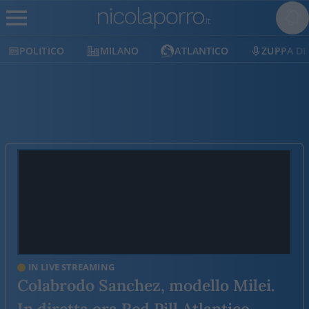
POLITICO
MILANO
ATLANTICO
ZUPPA DI
IN LIVE STREAMING
Colabrodo Sanchez, modello Milei.
In diretta ora Red Pill Atlantico