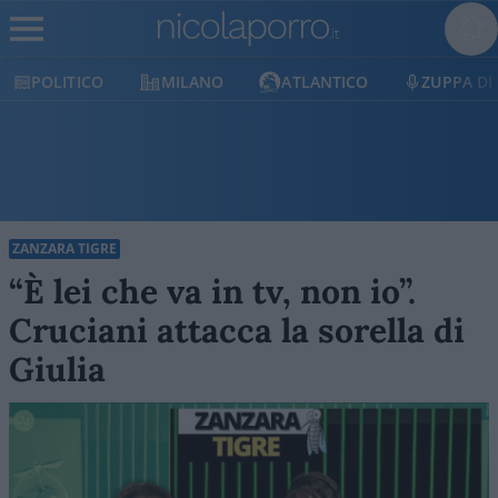
TICO
MILANO
ATLANTICO
ZUPPA DI PORRO
ZANZARA TIGRE
“È lei che va in tv, non io”.
Cruciani attacca la sorella di
Giulia