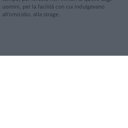
uomini, per la facilità con cui indulgevano
all’omicidio, alla strage.
Un altro tratto che accomuna Islam e comunismo,
per forza di cose, è
l’odio omicida per chi dice la
verità,
per chi sputtana la cattedrale di balle, fa