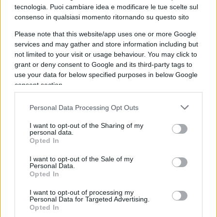
tecnologia. Puoi cambiare idea e modificare le tue scelte sul
qualche cosa. È lei che va in televisione ad
consenso in qualsiasi momento ritornando su questo sito
esporre delle storie, non ci vado io. La polemica
Please note that this website/app uses one or more Google
con Salvini è ridicola. Salvini, che è criticabile per
services and may gather and store information including but
altre 100.000 cose, aveva detto che (Turetta) ‘se
not limited to your visit or usage behaviour. You may click to
colpevole merita il massimo della pena’. È ovvio
grant or deny consent to Google and its third-party tags to
che è
una frase garantista
messa così, non
use your data for below specified purposes in below Google
consent section.
come hanno detto un tentativo di difesa per un
assassino bianco e non nero. Per quel pregiudizio
Personal Data Processing Opt Outs
che abbiamo nei confronti di chi ha subito un
I want to opt-out of the Sharing of my
lutto, noi non abbiamo il coraggio di attaccare.
personal data.
Però se una va in televisione più volte a parlare di
Opted In
Turetta come ‘figlio sano della società patriarcale’
I want to opt-out of the Sale of my
e del fatto che
tutti gli uomini sono colpevoli
Personal Data.
Opted In
per la cultura dello stupro andrebbe attaccata per
quello che dice”. “Una serie” di scemenze “simili io
I want to opt-out of processing my
Personal Data for Targeted Advertising.
non le avevo mai sentite”.
Opted In