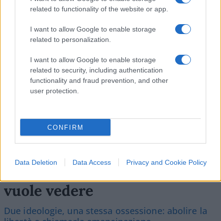
related to functionality of the website or app.
SEDUTE SATIRICHE
I want to allow Google to enable storage
Vignetta del 07/08/2026
related to personalization.
I want to allow Google to enable storage
related to security, including authentication
functionality and fraud prevention, and other
Vai all'archivio delle vignette
user protection.
CONFIRM
Islam e comunismo, l’alleanza
Data Deletion
Data Access
Privacy and Cookie Policy
contro la libertà che nessuno
vuole vedere
Due ideologie, una stessa ossessione: abolire la