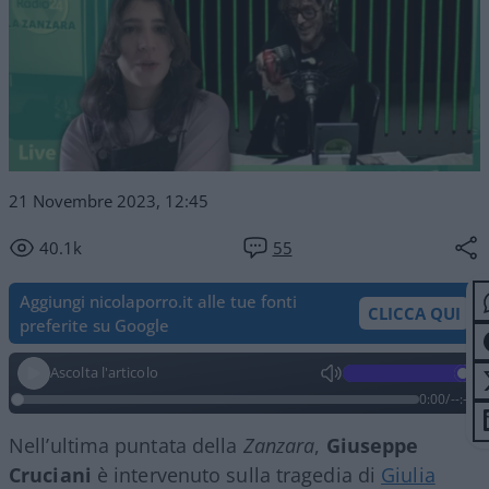
21 Novembre 2023, 12:45
40.1k
55
Aggiungi nicolaporro.it alle tue fonti
CLICCA QUI
preferite su Google
Ascolta l'articolo
0:00
/
--:--
Nell’ultima puntata della
Zanzara
,
Giuseppe
Cruciani
è intervenuto sulla tragedia di
Giulia