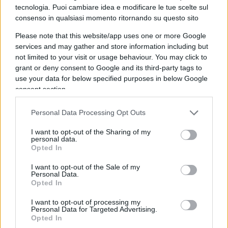
tecnologia. Puoi cambiare idea e modificare le tue scelte sul
Poi, una punturina di Zanzara anche sulla mania
consenso in qualsiasi momento ritornando su questo sito
green. “Spesso è ideologia ma dietro ci sono
Please note that this website/app uses one or more Google
anche grandi interessi economici. È una guerra tra
services and may gather and store information including but
not limited to your visit or usage behaviour. You may click to
grandi interessi economici in cui il vantaggio
grant or deny consent to Google and its third-party tags to
ambientale è spesso molto molto relativo”. E il
use your data for below specified purposes in below Google
possibile confronto tv tra
Meloni
e
Schlein
? “Non
consent section.
me ne frega nulla. Anche negli Usa gli scontri
Personal Data Processing Opt Outs
televisivi si fanno, ma solo in momenti precisi.
Non capisco la necessità di farlo qui per le
I want to opt-out of the Sharing of my
personal data.
europee”, ha osservato Cruciani.
Opted In
I want to opt-out of the Sale of my
Personal Data.
Opted In
Infine, una considerazione zanzaresca sulla corsa
alle presidenziali negli Stati Uniti, caratterizzata
I want to opt-out of processing my
Personal Data for Targeted Advertising.
dal tentativo di
Donald Trump
di riconquistare la
Opted In