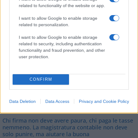
related to functionality of the website or app.
SEDUTE SATIRICHE
I want to allow Google to enable storage
Vignetta del 07/08/2026
related to personalization.
I want to allow Google to enable storage
related to security, including authentication
Vai all'archivio delle vignette
functionality and fraud prevention, and other
user protection.
CONFIRM
Corte dei conti, la riforma a
Data Deletion
Data Access
Privacy and Cookie Policy
metà: si poteva fare di più
Chi firma non deve avere paura, chi paga le tasse
nemmeno. La magistratura contabile non deve
solo punire, ma aiutare la buona