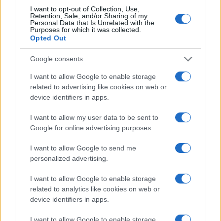
Casa Bianca: “Non succede, ma se succede. Se a
I want to opt-out of Collection, Use,
novembre succede quella cosa, godo. Avete già
Retention, Sale, and/or Sharing of my
Personal Data that Is Unrelated with the
capito…”.
Purposes for which it was collected.
Opted Out
Marco Leardi, 6 febbraio 2024
Google consents
I want to allow Google to enable storage
related to advertising like cookies on web or
device identifiers in apps.
Nicolaporro.it è anche su Whatsapp. È sufficiente
cliccare qui
per iscriversi al canale ed essere sempre
I want to allow my user data to be sent to
aggiornati (gratis).
Google for online advertising purposes.
I want to allow Google to send me
#GIUSEPPE CRUCIANI
#LA RIPARTENZA 2024
personalized advertising.
I want to allow Google to enable storage
10
related to analytics like cookies on web or
device identifiers in apps.
Leggi i commenti
I want to allow Google to enable storage