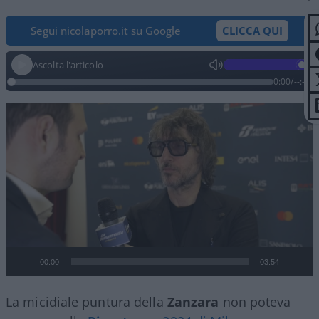
Segui nicolaporro.it su Google
CLICCA QUI
Ascolta l'articolo
0:00
/
--:--
Video
Player
00:00
03:54
La micidiale puntura della
Zanzara
non poteva