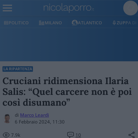
POLITICO
MILANO
ATLANTICO
ZUPPA DI
LA RIPARTENZA
Cruciani ridimensiona Ilaria
Salis: “Quel carcere non è poi
così disumano”
di
Marco Leardi
6 Febbraio 2024, 11:30
7.9k
10