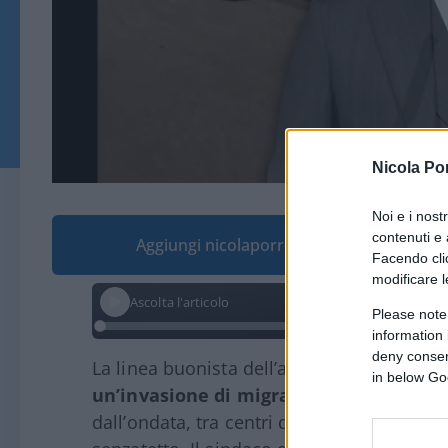
Nicola Po
Noi e i nost
contenuti e 
Aggiungi nicolaporro.it alle tue fonti pre
Facendo clic
modificare l
Ascolta l'articolo
Please note
information 
deny consent
La linea buonista dell’amministrazione B
in below Go
un’invasione di migranti
senza precede
dall’ondata, tra centri di accoglienza allo