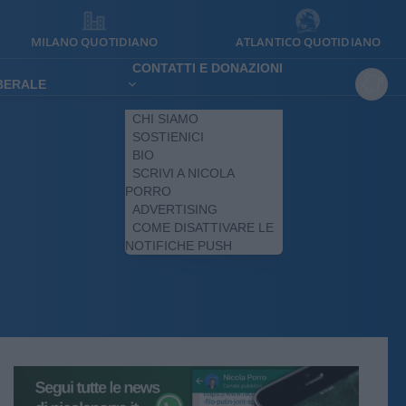
MILANO QUOTIDIANO
ATLANTICO QUOTIDIANO
CONTATTI E DONAZIONI
IBERALE
CHI SIAMO
SOSTIENICI
BIO
SCRIVI A NICOLA
PORRO
ADVERTISING
COME DISATTIVARE LE
NOTIFICHE PUSH