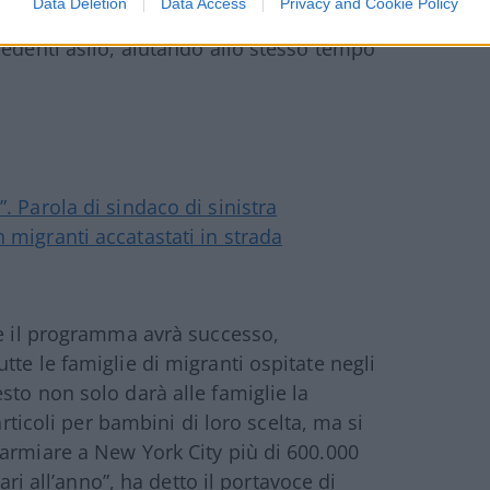
Data Deletion
Data Access
Privacy and Cookie Policy
cesso alle risorse finanziarie per le persone
iedenti asilo, aiutando allo stesso tempo
”. Parola di sindaco di sinistra
n migranti accatastati in strada
se il programma avrà successo,
te le famiglie di migranti ospitate negli
sto non solo darà alle famiglie la
articoli per bambini di loro scelta, ma si
armiare a New York City più di 600.000
ari all’anno”, ha detto il portavoce di