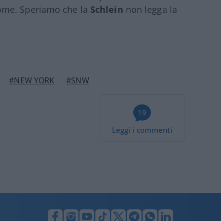
ome. Speriamo che la
Schlein
non legga la
#NEW YORK
#SNW
19
Leggi i commenti