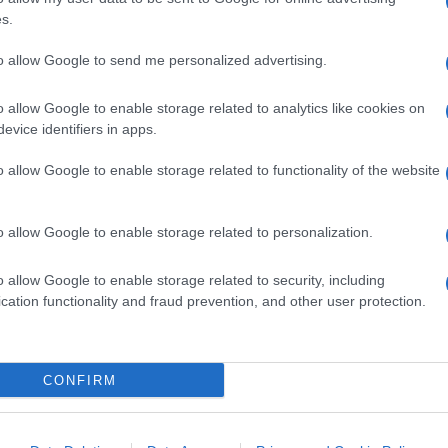
s.
inistra, le prepagate possono essere
upermercati e nei minimarket. Quali sono i
to allow Google to send me personalized advertising.
 I migranti devono firmare un
affidavit
ui giurano che spenderanno i fondi solo in
o allow Google to enable storage related to analytics like cookies on
evice identifiers in apps.
schiano l’espulsione dal programma.
mile al programma statale di buoni pasto,
o allow Google to enable storage related to functionality of the website
esi a basso reddito una carta di credito
di sulla stessa scala, ma rischia di
o allow Google to enable storage related to personalization.
chiedenti asilo per scegliere New York.
o allow Google to enable storage related to security, including
cation functionality and fraud prevention, and other user protection.
onda delle dimensioni della famiglia e
i dettagli del contratto. Una famiglia di
evere quasi 1.000 dollari al mese, che
CONFIRM
ibo. Le carte verranno ricaricate ogni 28
e ha evidenziato con il CEO
Wole Coaxum