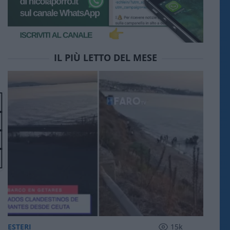
IL PIÙ LETTO DEL MESE
ESTERI
15k