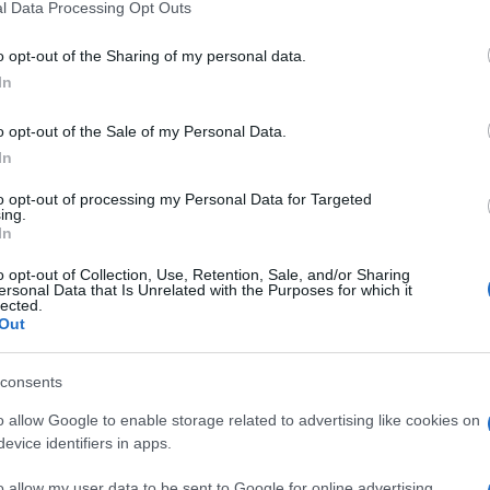
spesso puntato il dito contro la Casa
l Data Processing Opt Outs
ontributi concreti anziché le solite
o opt-out of the Sharing of my personal data.
re il trend, il primo cittadino rosso ha
In
ereo agli immigrati per incentivarli a
zione non è migliorata, eppure l’ultima
o opt-out of the Sale of my Personal Data.
assico progetto di Elly Schlein (che temiamo
In
repagata
per gli immigrati di NY.
to opt-out of processing my Personal Data for Targeted
ing.
In
Post
, l’amministrazione di Adams inizierà
o opt-out of Collection, Use, Retention, Sale, and/or Sharing
ersonal Data that Is Unrelated with the Purposes for which it
amiglie di migranti ospitate negli hotel della
lected.
Out
ilioni di dollari
sarà gestito dalla società
ornirà ai richiedenti asilo che arrivano al
consents
aiutarli ad acquistare cibo. Il piano prevede
n soggiorni di breve durata in albergo: la
o allow Google to enable storage related to advertising like cookies on
evice identifiers in apps.
i ristorazione offerto dalla location.
o allow my user data to be sent to Google for online advertising