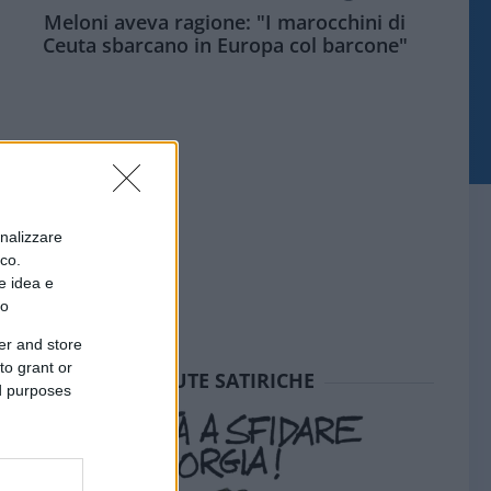
Meloni aveva ragione: "I marocchini di
Ceuta sbarcano in Europa col barcone"
onalizzare
ico.
e idea e
to
er and store
to grant or
SEDUTE SATIRICHE
ed purposes