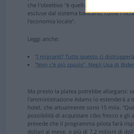
che l’obiettivo “è quello di espandere l’ac
escluse dal sistema bancario, come i rich
l’economia locale”.
Leggi anche:
“I migranti? Tutto questo ci distruggerà
“Non c’è più spazio”. Negli Usa di Bide
Ma presto la platea potrebbe allargarsi: 
l’amministrazione Adams lo estenderà a tut
hotel, che attualmente sono 15 mila. “Que
possibilità di acquistare cibo fresco e gli 
prevede che il programma pilota farà risp
dollari al mese, o più di 7,2 milioni di doll