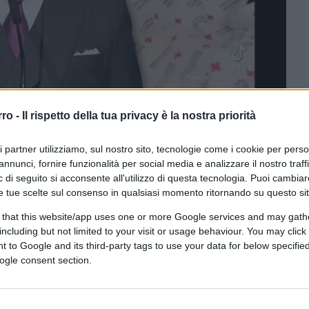
rro -
Il rispetto della tua privacy è la nostra priorità
ri partner utilizziamo, sul nostro sito, tecnologie come i cookie per pers
annunci, fornire funzionalità per social media e analizzare il nostro traff
ferite su Google
CLICCA QUI
 di seguito si acconsente all'utilizzo di questa tecnologia. Puoi cambiar
e tue scelte sul consenso in qualsiasi momento ritornando su questo si
 that this website/app uses one or more Google services and may gath
0:00
/
--:--
including but not limited to your visit or usage behaviour. You may click 
 to Google and its third-party tags to use your data for below specifi
iden negli
Stati Uniti
ha causato
ogle consent section.
nti.
New York
è tra le città più colpite
 stremo e l’aumento vertiginoso di