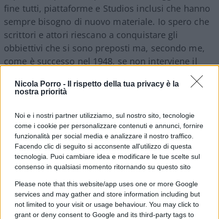
fine tutti, piattaforme e Studios inclusi che hanno
sempre bisogno di nuovo materiale. Io spero che
scrittori e attori riescano a conquistare gli
obbiettivi che si sono preposti ma, secondo me,
come è successo nel 1948, se non interviene il
Governo USA per dare una bacchettata a Studios e
Nicola Porro -
Il rispetto della tua privacy è la
Piattaforme
, il conflitto non si risolverà mai
nostra priorità
definitivamente
. Le Piattaforme soprattutto sono
colpevoli di avere ricreato il sistema
Noi e i nostri partner utilizziamo, sul nostro sito, tecnologie
monopolistico che gli Studios avevano imposto
come i cookie per personalizzare contenuti e annunci, fornire
funzionalità per social media e analizzare il nostro traffico.
fino a fine anni ’40. Ma d’altra parte, dal loro
Facendo clic di seguito si acconsente all'utilizzo di questa
punto di vista, essendo deregolamentate, non
tecnologia. Puoi cambiare idea e modificare le tue scelte sul
stanno facendo nulla di illegale.
consenso in qualsiasi momento ritornando su questo sito
Please note that this website/app uses one or more Google
Scrittori contro l’Intelligenza
services and may gather and store information including but
not limited to your visit or usage behaviour. You may click to
Artificiale
grant or deny consent to Google and its third-party tags to