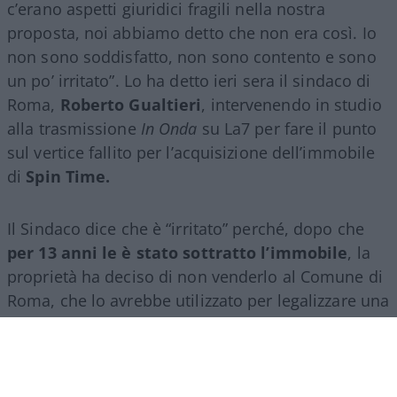
c’erano aspetti giuridici fragili nella nostra
proposta, noi abbiamo detto che non era così. Io
non sono soddisfatto, non sono contento e sono
un po’ irritato”. Lo ha detto ieri sera il sindaco di
Roma,
Roberto Gualtieri
, intervenendo in studio
alla trasmissione
In Onda
su La7 per fare il punto
sul vertice fallito per l’acquisizione dell’immobile
di
Spin Time.
Il Sindaco dice che è “irritato” perché, dopo che
per 13 anni le è stato sottratto l’immobile
, la
proprietà ha deciso di non venderlo al Comune di
Roma, che lo avrebbe utilizzato per legalizzare una
vergognosa occupazione abusiva.