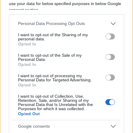
use your data for below specified purposes in below Google
consent section.
Di base, se non interviene il Governo a
Personal Data Processing Opt Outs
regolamentare sia le piattaforme digitali che
l’
Intelligenza Artificiale
, la situazione in futuro
I want to opt-out of the Sharing of my
personal data.
potrebbe essere non solo “distopica” ma molto
Opted In
difficile per chi lavora nel cinema e tv, che
I want to opt-out of the Sale of my
dovrebbero essere campi principalmente di
Personal Data.
Opted In
derivazione artistica e non solamente economica.
Wall Street sta infatti seguendo questo sciopero
I want to opt-out of processing my
Personal Data for Targeted Advertising.
molto attentamente, e non è difficile capire con
Opted In
chi si è schierato.
I want to opt-out of Collection, Use,
Retention, Sale, and/or Sharing of my
Personal Data that Is Unrelated with the
Questa situazione sta creando problemi enormi
Purposes for which it was collected.
Opted Out
anche per i prossimi festival del cinema, da
Locarno a Venezia, Toronto e Telluride, che non
Google consents
potranno avere le star sui red carpet per