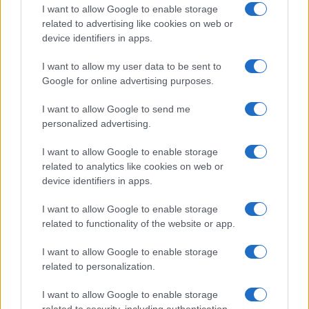
I want to allow Google to enable storage
promuovere i film selezionati, creando un grande
related to advertising like cookies on web or
vuoto nelle loro programmazioni e
danni ingenti
device identifiers in apps.
a società di marketing
, promozione e a tutto il
I want to allow my user data to be sent to
business indotto che ruota intorno ai festival.
Google for online advertising purposes.
Molti film verranno ritirati dai festival dagli stessi
Studios che li hanno prodotti, in quanto non
I want to allow Google to send me
personalized advertising.
possono promuoverli adeguatamente per i
rispettivi lanci al cinema e in streaming.
I want to allow Google to enable storage
related to analytics like cookies on web or
device identifiers in apps.
Hollywood, come uscirne?
I want to allow Google to enable storage
related to functionality of the website or app.
Tornando alla improvvisa abolizione, passata
I want to allow Google to enable storage
totalmente sotto i radar nel 2020, del famoso
related to personalization.
“Decreto Paramount” del 1948 che decretava la
fine del monopolio degli Studios, ci si chiede se
I want to allow Google to enable storage
related to security, including authentication