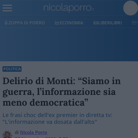
ECONOMIA
LIBERILIBRI
SHOP
SOSTIENICI
POLITICA
Delirio di Monti: “Siamo in
guerra, l’informazione sia
meno democratica”
Le frasi choc dell'ex premier in diretta tv:
"L'informazione va dosata dall'alto"
di
Nicola Porro