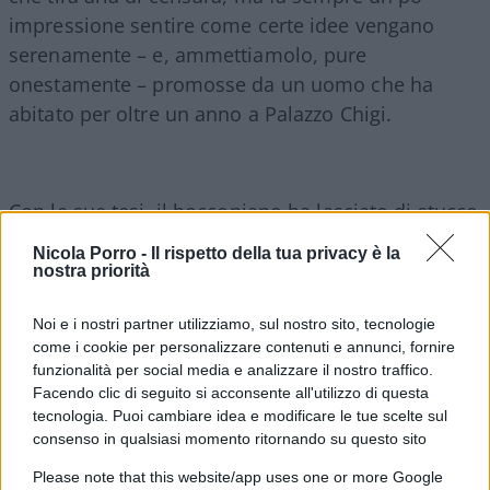
impressione sentire come certe idee vengano
serenamente – e, ammettiamolo, pure
onestamente – promosse da un uomo che ha
abitato per oltre un anno a Palazzo Chigi.
Con le sue tesi, il bocconiano ha lasciato di stucco
persino lo studio, per nulla no pass e no vax, della
Nicola Porro -
Il rispetto della tua privacy è la
rete di Urbano Cairo. Tanto che la conduttrice
nostra priorità
Concita De Gregorio, visibilmente perplessa, ha
Noi e i nostri partner utilizziamo, sul nostro sito, tecnologie
dovuto domandare: chi decide come dosare
come i cookie per personalizzare contenuti e annunci, fornire
l’informazione? Ovvia la risposta di Monti: “Il
funzionalità per social media e analizzare il nostro traffico.
governo, ispirato dalle autorità sanitarie”.
Facendo clic di seguito si acconsente all'utilizzo di questa
Meraviglioso: dopo anni di menate sul ritorno del
tecnologia. Puoi cambiare idea e modificare le tue scelte sul
consenso in qualsiasi momento ritornando su questo sito
fascismo, gli espertoni, i professoroni, ci spiegano
che in effetti
dovrebbero tornare i Minculpop, i
Please note that this website/app uses one or more Google