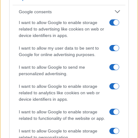
Super Mario Draghi?
Google consents
I want to allow Google to enable storage
Nicola Porro, 28 novembre 2021
related to advertising like cookies on web or
device identifiers in apps.
#INFORMAZIONE
#MARIO DRAGHI
I want to allow my user data to be sent to
#MARIO MONTI
Google for online advertising purposes.
I want to allow Google to send me
167
personalized advertising.
Leggi i commenti
I want to allow Google to enable storage
related to analytics like cookies on web or
device identifiers in apps.
SEDUTE SATIRICHE
I want to allow Google to enable storage
Vignetta del 04/08/2026
related to functionality of the website or app.
I want to allow Google to enable storage
related to personalization.