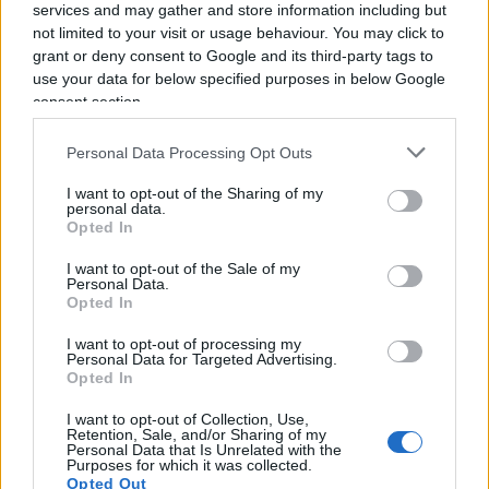
services and may gather and store information including but
ministeri della Propaganda
. Purché a decidere
not limited to your visit or usage behaviour. You may click to
siano loro, i sapienti, i saggi, che naturalmente
grant or deny consent to Google and its third-party tags to
operano esclusivamente per il nostro bene,
use your data for below specified purposes in below Google
intuendo cos’è giusto per noi meglio di quanto noi
consent section.
stessi potremmo mai fare. Un concentrato di
Personal Data Processing Opt Outs
paternalismo illiberale, misto al profondo
disprezzo per le facoltà di giudizio dei cittadini,
I want to opt-out of the Sharing of my
personal data.
trattati alla stregua di minorati da addomesticare,
Opted In
instradare sulla retta via tramite la manipolazione
I want to opt-out of the Sale of my
e, magari, le menzogne.
Personal Data.
Opted In
Toc toc! Avete capito qual è il risultato di aver
I want to opt-out of processing my
Personal Data for Targeted Advertising.
adottato, per il
Covid
, la metafora della guerra?
Opted In
Chiudiamo baracca, burattini, tv e giornali – i
I want to opt-out of Collection, Use,
pochissimi rimasti non a senso unico – e ci
Retention, Sale, and/or Sharing of my
Personal Data that Is Unrelated with the
affidiamo anima e corpo a bontà a sapienza di
Purposes for which it was collected.
Opted Out