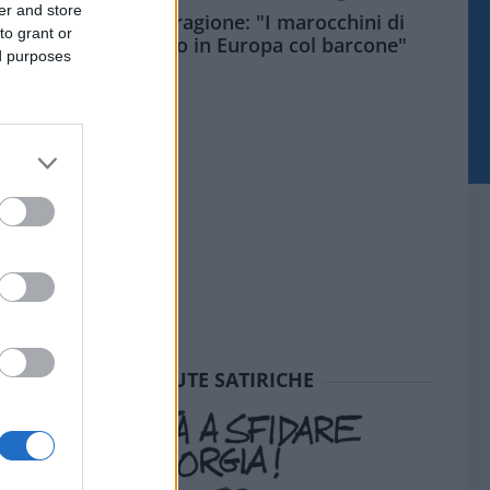
er and store
Meloni aveva ragione: "I marocchini di
to grant or
Ceuta sbarcano in Europa col barcone"
ed purposes
SEDUTE SATIRICHE