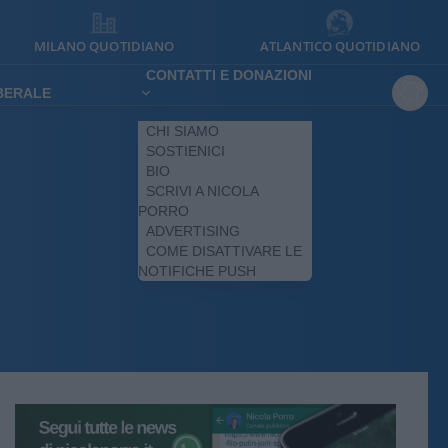
MILANO QUOTIDIANO
ATLANTICO QUOTIDIANO
CONTATTI E DONAZIONI
IBERALE
CHI SIAMO
SOSTIENICI
BIO
SCRIVI A NICOLA
PORRO
ADVERTISING
COME DISATTIVARE LE
NOTIFICHE PUSH