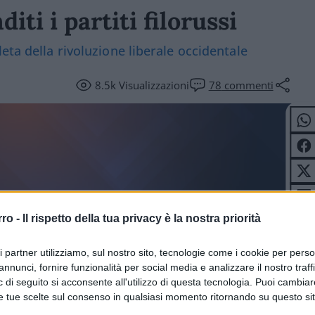
ti i partiti filorussi
eta della rivoluzione liberale occidentale
8.5k
Visualizzazioni
78
commenti
rro -
Il rispetto della tua privacy è la nostra priorità
ri partner utilizziamo, sul nostro sito, tecnologie come i cookie per pers
TERI
annunci, fornire funzionalità per social media e analizzare il nostro traff
 di seguito si acconsente all'utilizzo di questa tecnologia. Puoi cambiar
e tue scelte sul consenso in qualsiasi momento ritornando su questo si