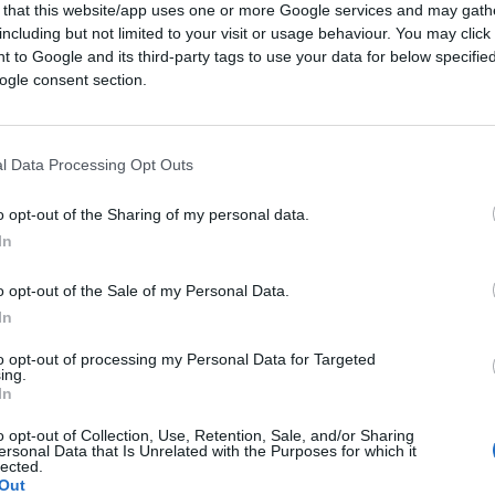
 that this website/app uses one or more Google services and may gath
including but not limited to your visit or usage behaviour. You may click 
 to Google and its third-party tags to use your data for below specifi
ogle consent section.
l Data Processing Opt Outs
o opt-out of the Sharing of my personal data.
CLICCA QUI
In
o opt-out of the Sale of my Personal Data.
ova stretta sulle attività dei
partiti
In
o, che videro la sospensione di undici partiti
ni di
vicinanza a Mosca
; oggi,
Kiev ha
to opt-out of processing my Personal Data for Targeted
ing.
vimenti che neghino o giustifichino
In
plicazione di queste misure drastiche,
o opt-out of Collection, Use, Retention, Sale, and/or Sharing
essione, sancisce la caduta definitiva della
ersonal Data that Is Unrelated with the Purposes for which it
lected.
ina sarebbe il simbolo resistente dei valori
Out