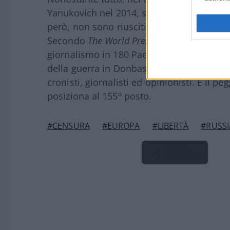
Yanukovich nel 2014, sono stati intrapresi 
però, non sono riusciti a cancellare definit
Secondo
The World Press Freedom Index
, l
giornalismo in 180 Paesi,
l’Ucraina occup
della guerra in Donbass, nel giro di soli tr
cronisti, giornalisti ed opinionisti. È il p
posiziona al 155º posto.
#CENSURA
#EUROPA
#LIBERTÀ
#RUSSI
Pagina
Precedente