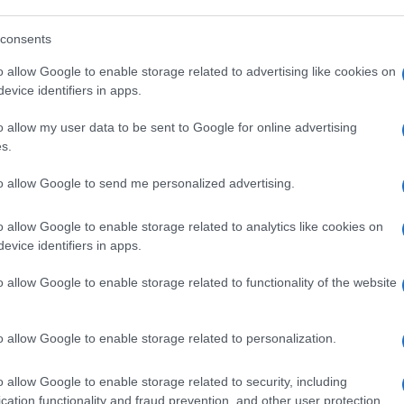
consents
ne che liberale
o allow Google to enable storage related to advertising like cookies on
evice identifiers in apps.
stata parte completa della rivoluzione
o allow my user data to be sent to Google for online advertising
s.
” dell’Europa parte dalla fine della Seconda
imi nazi-fascisti ed il trionfo del modello
to allow Google to send me personalized advertising.
cano. Dall’altra parte, si fronteggiava il
a stessa, insieme a tutti gli Stati satellite
o allow Google to enable storage related to analytics like cookies on
evice identifiers in apps.
o di europeizzazione di Kiev decorre dallo
o dopo rispetto ad un continente già
o allow Google to enable storage related to functionality of the website
raltro, vuoi per le pretese russe, vuoi per
, si parla pur sempre di uno sviluppo ben più
o allow Google to enable storage related to personalization.
mania o Paesi Baltici.
o allow Google to enable storage related to security, including
nni, soprattutto dalla caduta del governo
cation functionality and fraud prevention, and other user protection.