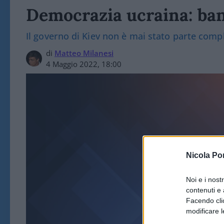
Democrazia ucraina: bandi
Il governo di Kiev non è mai stato parte compl
di
Matteo Milanesi
4 Maggio 2022, 18:00
Nicola Po
Noi e i nost
ES
contenuti e 
Facendo clic
modificare l