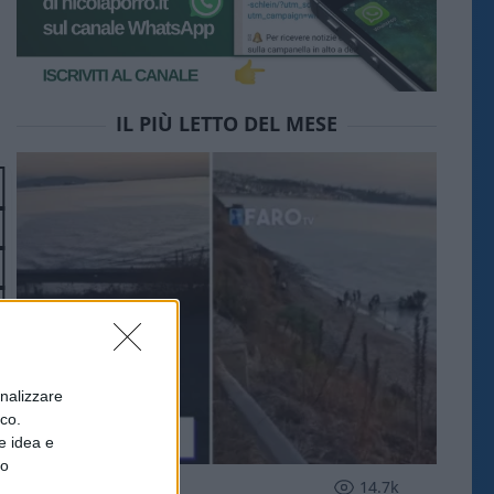
IL PIÙ LETTO DEL MESE
onalizzare
ico.
e idea e
to
ESTERI
14.7k