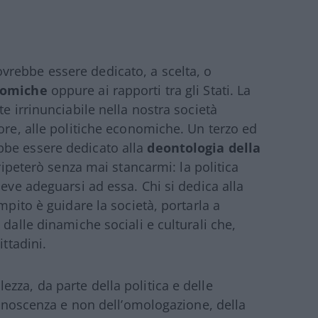
rebbe essere dedicato, a scelta, o
nomiche
oppure ai rapporti tra gli Stati. La
e irrinunciabile nella nostra società
ore, alle politiche economiche. Un terzo ed
bbe essere dedicato alla
deontologia della
 ripeterò senza mai stancarmi: la politica
deve adeguarsi ad essa. Chi si dedica alla
mpito è guidare la società, portarla a
 dalle dinamiche sociali e culturali che,
ittadini.
zza, da parte della politica e delle
 conoscenza e non dell’omologazione, della