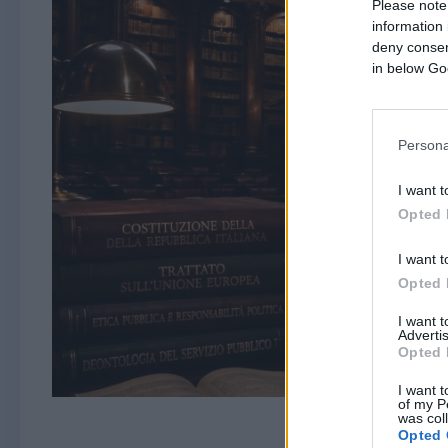
Please note
information 
deny consent
in below Go
Persona
I want t
Opted 
I want t
Opted 
I want 
Advertis
Opted 
I want t
of my P
was col
Opted 