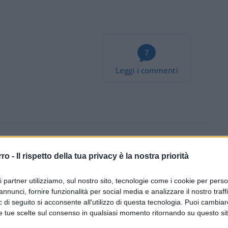
7
Leggi i commenti
rro -
Il rispetto della tua privacy è la nostra priorità
1.3k
Visualizzazioni
0
commenti
ri partner utilizziamo, sul nostro sito, tecnologie come i cookie per pers
annunci, fornire funzionalità per social media e analizzare il nostro traff
 di seguito si acconsente all'utilizzo di questa tecnologia. Puoi cambiar
e tue scelte sul consenso in qualsiasi momento ritornando su questo si