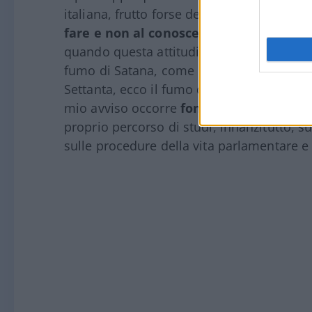
italiana, frutto forse del fatto che, negli 
fare e non al conoscere
, all’apparire pi
quando questa attitudine penetra nella pol
fumo di Satana, come Paolo VI definì l’aff
Settanta, ecco il fumo di Satana della pol
mio avviso occorre
fondare una vera scu
proprio percorso di studi, innanzitutto, su
sulle procedure della vita parlamentare 