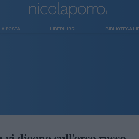
LA POSTA
LIBERILIBRI
BIBLIOTECA L
 vi dicono sull’orso russo