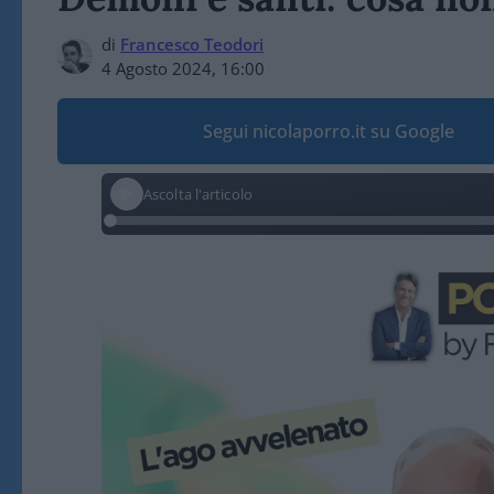
di
Francesco Teodori
4 Agosto 2024, 16:00
Segui nicolaporro.it su Google
Ascolta l'articolo
Video
Player