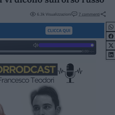
6.3k
Visualizzazioni
7
commenti
CLICCA QUI
0:00
/
--:--