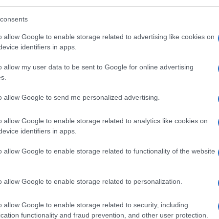
consents
o allow Google to enable storage related to advertising like cookies on
evice identifiers in apps.
o allow my user data to be sent to Google for online advertising
s.
to allow Google to send me personalized advertising.
o allow Google to enable storage related to analytics like cookies on
evice identifiers in apps.
re era l’idea che
tutti potevano fare
 indicazioni su ogni argomento, su ogni
o allow Google to enable storage related to functionality of the website
ofonda e strutturata. I risultati di questa
porre rimedio agli errori commessi nel
o allow Google to enable storage related to personalization.
o, è chiamato a farlo.
o allow Google to enable storage related to security, including
n’attitudine diffusa nella società, non solo
cation functionality and fraud prevention, and other user protection.