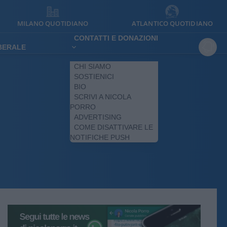
MILANO QUOTIDIANO
ATLANTICO QUOTIDIANO
CONTATTI E DONAZIONI
IBERALE
CHI SIAMO
SOSTIENICI
BIO
SCRIVI A NICOLA
PORRO
ADVERTISING
COME DISATTIVARE LE
NOTIFICHE PUSH