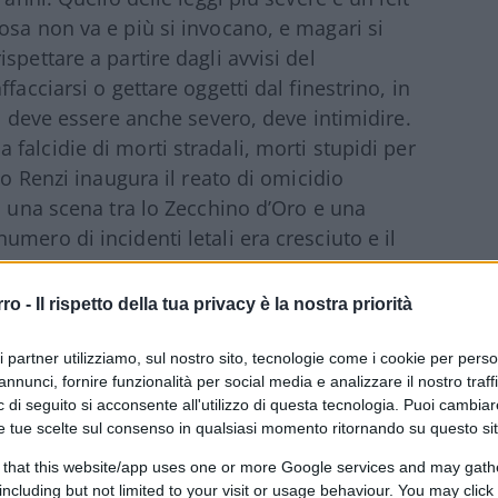
osa non va e più si invocano, e magari si
spettare a partire dagli avvisi del
facciarsi o gettare oggetti dal finestrino, in
a, deve essere anche severo, deve intimidire.
la falcidie di morti stradali, morti stupidi per
no Renzi inaugura il reato di omicidio
, una scena tra lo Zecchino d’Oro e una
mero di incidenti letali era cresciuto e il
.
rro -
Il rispetto della tua privacy è la nostra priorità
ri partner utilizziamo, sul nostro sito, tecnologie come i cookie per pers
: un regime lo puoi imporre con la
annunci, fornire funzionalità per social media e analizzare il nostro traff
anda morbida e l’appoggio degli intellettuali
 di seguito si acconsente all'utilizzo di questa tecnologia. Puoi cambiar
a:
l’esecutivo di Giorgia Meloni non ha
e tue scelte sul consenso in qualsiasi momento ritornando su questo si
dalla magistratura che resta controllata
 that this website/app uses one or more Google services and may gath
otere come avventizio da limitare in attesa
including but not limited to your visit or usage behaviour. You may click 