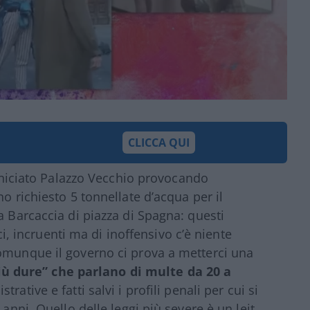
CLICCA QUI
verniciato Palazzo Vecchio provocando
o richiesto 5 tonnellate d’acqua per il
a Barcaccia di piazza di Spagna: questi
ici, incruenti ma di inoffensivo c’è niente
Comunque il governo ci prova a metterci una
iù dure” che parlano di multe da 20 a
rative e fatti salvi i profili penali per cui si
 anni. Quello delle leggi più severe è un leit