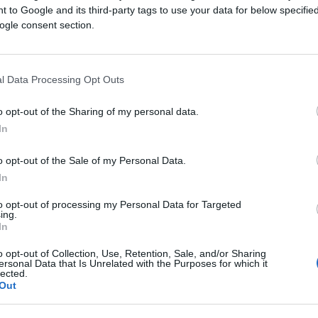
o, le voci sono pochissime anche contando
 to Google and its third-party tags to use your data for below specifi
ogle consent section.
mancavano sotto i governi Conte e Draghi
o proprio perché sapevano di poter contare
gandistica e sulla blindatura giudiziaria.
l Data Processing Opt Outs
nto della legalità
: ad essere tutelati,
o opt-out of the Sharing of my personal data.
a chi li ingiuria e li minaccia: “Ah, vogliono
In
ilioni nelle energie non rinnovabili”. E ci
o opt-out of the Sale of my Personal Data.
olate e stupide. Ma è un coro destinato a
In
nistra della decenza e del patrimonio
to opt-out of processing my Personal Data for Targeted
o, con buona pace degli sprint di Nardella,
ing.
bilizzare la “ducetta”.
Gli ecobalordi sono
In
coidi, lunatici, militanti foraggiati, e non lo
o opt-out of Collection, Use, Retention, Sale, and/or Sharing
uol cambiare il mondo: i Soros, i Getty, i
ersonal Data that Is Unrelated with the Purposes for which it
lected.
a, degli aborti di sistema, delle transizioni
Out
ichilimento. Nella connivenza