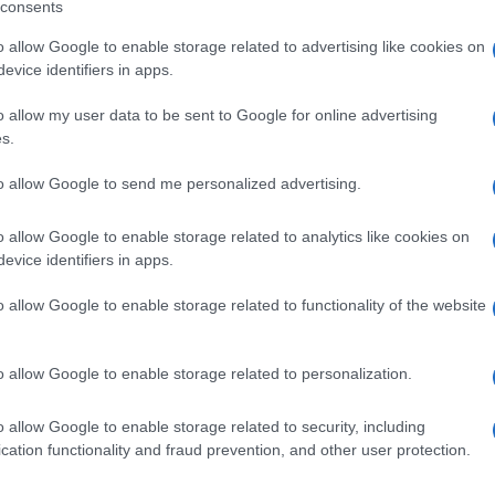
nto alla politica irresponsabile di stampo
consents
 “È solo l’inizio, ci ispiriamo alle Brigate
o allow Google to enable storage related to advertising like cookies on
 non rischiano niente, le denunce sono
evice identifiers in apps.
più severe” non li preoccupano perché sanno
o allow my user data to be sent to Google for online advertising
arato a gennaio: Ong strafottenti e sbarchi
s.
e decretare lo stato di emergenza che di
 il risiko delle Ong è più forte.
to allow Google to send me personalized advertising.
o allow Google to enable storage related to analytics like cookies on
evice identifiers in apps.
ssia burocratica, del corpus normativo non
o allow Google to enable storage related to functionality of the website
re osservare le leggi
che già esistono,
 non lo governi un paese senza la
 asseconda e se è la magistratura a
o allow Google to enable storage related to personalization.
iudiziario debba essere subalterno, ma
o allow Google to enable storage related to security, including
 e autoritario, ora in forma morbida ora
cation functionality and fraud prevention, and other user protection.
ici
sa stare al mondo, sa come gestirsi in
icamente un potente, di qualsiasi potere, di