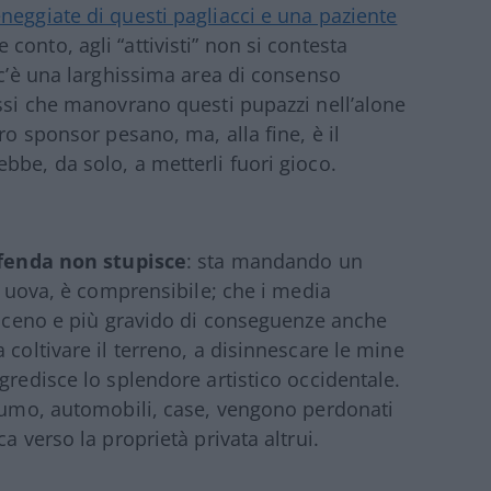
neggiate di questi pagliacci e una paziente
conto, agli “attivisti” non si contesta
 c’è una larghissima area di consenso
essi che manovrano questi pupazzi nell’alone
ro sponsor pesano, ma, alla fine, è il
bbe, da solo, a metterli fuori gioco.
difenda non stupisce
: sta mandando un
le uova, è comprensibile; che i media
 osceno e più gravido di conseguenze anche
 coltivare il terreno, a disinnescare le mine
gredisce lo splendore artistico occidentale.
nsumo, automobili, case, vengono perdonati
a verso la proprietà privata altrui.