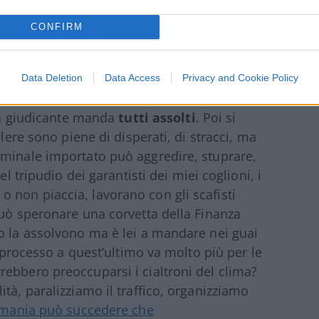
lla magistratura italiana sia esso politico,
CONFIRM
, barone. Fatta salva la parentesi di Mani
Data Deletion
Data Access
Privacy and Cookie Policy
ura inquirente apre fascicoli, ordina perizie,
ura giudicante manda
tutti assolti
. Poi si
alere sono piene di disperati, di stracci, ma
iminale importato può aggredire, stuprare,
el tripudio dei garantisti dei miei coglioni, i
 non piaccia, lavorano con gli scafisti
può speronare una corvetta della Finanza
o la assolvono ma è lei a mandare nei guai
l processo a quest’ultimo va molto più per le
ebbero preoccuparsi i cialtroni del clima?
tà, paralizziamo il traffico, organizziamo
mania può succedere che