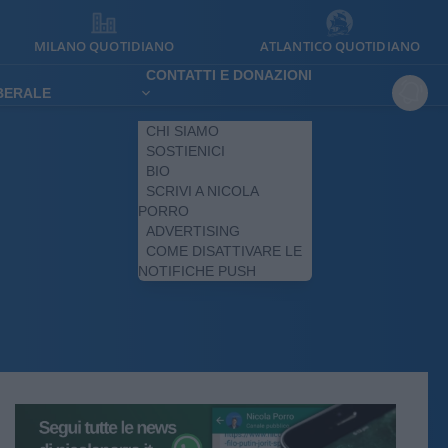
MILANO QUOTIDIANO
ATLANTICO QUOTIDIANO
CONTATTI E DONAZIONI
IBERALE
CHI SIAMO
SOSTIENICI
BIO
SCRIVI A NICOLA
PORRO
ADVERTISING
COME DISATTIVARE LE
NOTIFICHE PUSH