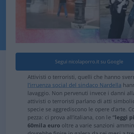
Segui nicolaporro.it su Google
Attivisti o terroristi, quelli che hanno s
l’irruenza social del sindaco Nardella
hann
lavaggio. Non pervenuti invece i danni all
attivisti o terroristi parlano di atti simbol
specie se aggrediscono le opere d’arte. 
pezza: ci prova all’italiana, con le
“leggi p
60mila euro
oltre a varie sanzioni amminist
dovrebbe finire in galera da sei mesi a tre