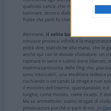
qualsiasi carica, che risulti condannato da
luminare, tecnico d’alto bordo, industriale
Pulite che però fu chirurgica e strategica.
Altrimenti,
il solito balletto
: la magistrat
istruisce processi infiniti e la magistrat
potrà dire, statistiche alla mano, che le g
anche qui con le dovute sfumature: un cr
rapinare in serie e subito viene liberato, n
mammasantissima delle Ong che, piaccia o
sono intoccabili, una ereditiera tedesca 
rischiando o cercando la strage e non sol
il ministro dell’Interno, querelandolo; e i
lunghe, come monito, come ricatto. E dovr
Ma se ammettono: siamo drogati di visibili
provocazioni purché si parli di noi.
In Ger