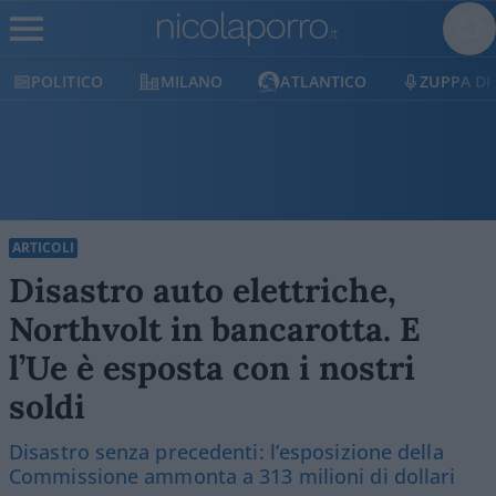
POLITICO
MILANO
ATLANTICO
ZUPPA DI
ARTICOLI
Disastro auto elettriche,
Northvolt in bancarotta. E
l’Ue è esposta con i nostri
soldi
Disastro senza precedenti: l’esposizione della
Commissione ammonta a 313 milioni di dollari