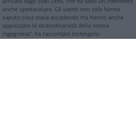
arrivata dagli Stati Uniti, che ha fatto un intervento
anche spettacolare. Gli utenti non solo hanno
saputo cosa stava accadendo ma hanno anche
apprezzato la straordinarietà della nostra
ingegneria”, ha raccontato Inchingolo.
Il racconto del Gruppo Fs, ha aggiunto l’esperto, si
estende poi a tutte le attività svolte nel mondo.
“Siamo molto presenti all’estero, lo facciamo con
il trasporto treni ma soprattutto con l’ingegneria:
la metropolitana di Riad è stata fatta con la
direzione dei lavori da parte di
FS Engeneering
.
Siamo riconosciuti come un’eccellenza non solo
per l’esercizio ferroviario ma anche per la
realizzazione e progettazione dei lavori in questo
ambito”.