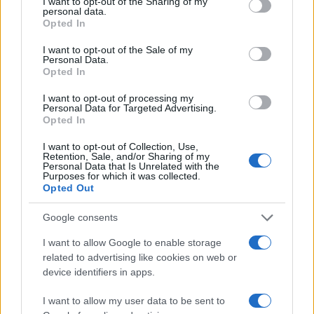
I want to opt-out of the Sharing of my
dal Fondo Europeo per gli Investimenti Strategici”
personal data.
la conferma di Johanna Bernsel, portavoce della
Opted In
Commissione Ue per il mercato interno, durante il
I want to opt-out of the Sale of my
briefing con la stampa a Bruxelles, ricordando che
Personal Data.
Opted In
le garanzie dell’esecutivo Ue sono coperte dal
bilancio comunitario.
I want to opt-out of processing my
Personal Data for Targeted Advertising.
Opted In
Ora la Northvolt mira a ristrutturare il suo debito
I want to opt-out of Collection, Use,
Retention, Sale, and/or Sharing of my
(da 5,8 miliardi di dollari) e le sue operazioni,
Personal Data that Is Unrelated with the
Purposes for which it was collected.
mentre il ceo Peter Carlsson ha presentato le sue
Opted Out
dimissioni, ammettendo di aver perseguito
una
strategia di crescita troppo aggressiva
. Un
Google consents
errore frutto dell’integralismo verde che ha colpito
I want to allow Google to enable storage
l’Europa nella sua interezza. Nel confronto con la
related to advertising like cookies on web or
stampa odierno, la Bernsel ha evidenziato che il
device identifiers in apps.
lavoro svolto dalla Commissione sulle batterie,
I want to allow my user data to be sent to
specie nel contesto dell’Alleanza europea sulle