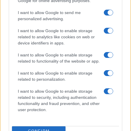
Google for online advertising purposes.
Batterie (European Battery Alliance), “è stato un
I want to allow Google to send me
successo. Abbiamo raggiunto 30 progetti di
personalized advertising.
gigafactory con una capacità produttiva totale di
167 GWh installati entro il 2023”. C’è da
I want to allow Google to enable storage
related to analytics like cookies on web or
festeggiare insomma. Robe da matti. E, ancora, il
device identifiers in apps.
target di autosufficienza “rimane una priorità” e si
allinea al nascituro Clean Industrial Deal che la
I want to allow Google to enable storage
nuova Commissione a guida Ursula von der Leyen
related to functionality of the website or app.
presenterà nei primi 100 giorni del suo mandato.
I want to allow Google to enable storage
related to personalization.
I want to allow Google to enable storage
Franco Lodige, 25 novembre 2024
related to security, including authentication
functionality and fraud prevention, and other
user protection.
Nicolaporro.it è anche su Whatsapp. È
sufficiente
cliccare qui
per iscriversi al canale ed
essere sempre aggiornati (gratis)