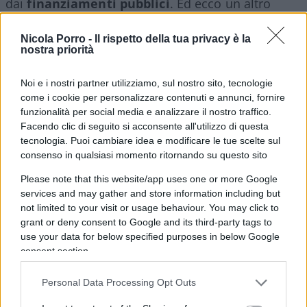
dai
finanziamenti pubblici
. Ed ecco un altro
punto da non sottovalutare.
Nicola Porro -
Il rispetto della tua privacy è la
nostra priorità
Leggi anche:
Noi e i nostri partner utilizziamo, sul nostro sito, tecnologie
come i cookie per personalizzare contenuti e annunci, fornire
Auto elettriche, il mito green condannato dal
funzionalità per social media e analizzare il nostro traffico.
mercato
Facendo clic di seguito si acconsente all'utilizzo di questa
tecnologia. Puoi cambiare idea e modificare le tue scelte sul
consenso in qualsiasi momento ritornando su questo sito
Please note that this website/app uses one or more Google
La Commissione Ue è infatti esposta per 313
services and may gather and store information including but
milioni di dollari
. Soldi nostri, per intenderci.
not limited to your visit or usage behaviour. You may click to
L’ennesimo affare lungimirante, non ci sono
grant or deny consent to Google and its third-party tags to
dubbi. “Abbiamo supportato diversi prestiti della
use your data for below specified purposes in below Google
consent section.
Banca Europea per gli Investimenti alla fabbrica di
batterie di Northvolt. La nostra esposizione
Personal Data Processing Opt Outs
attuale ammonta a 313 milioni di dollari, garantiti