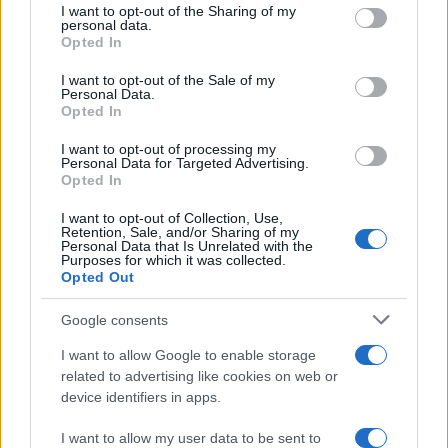
dovuto riconoscere che “la cooperazione dell’Italia
I want to opt-out of the Sharing of my
personal data.
è fondamentale” e che, tuttavia, a volte “può avere
Opted In
costi molto alti”. Come quelli che mezza Europa
I want to opt-out of the Sale of my
sconterebbe con gli
embarghi energetici
Personal Data.
Opted In
auspicati da Washington, ma sui quali persino
importanti settori dell’amministrazione, a
I want to opt-out of processing my
Personal Data for Targeted Advertising.
cominciare dal Tesoro, nutrono perplessità.
Opted In
Proprio Janet Yellen, ieri, si è detta “terribilmente
I want to opt-out of Collection, Use,
preoccupata” anche per
la crisi alimentare
Retention, Sale, and/or Sharing of my
Personal Data that Is Unrelated with the
innescata dalla guerra
e ha auspicato “un piano
Purposes for which it was collected.
d’azione”. E non bisogna dimenticare la vicenda
Opted Out
delle indiscrezioni sul coinvolgimento
Google consents
dell’intelligence americana nel teatro bellico; non
manca, infatti, chi interpreta i
leak
come un
I want to allow Google to enable storage
related to advertising like cookies on web or
segnale
urbi et orbi
sulla pericolosità della
device identifiers in apps.
condotta aggressiva di Biden.
I want to allow my user data to be sent to