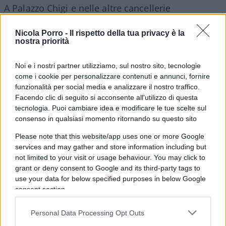
A Palazzo Chigi e nelle altre cancellerie
continentali ci si rende conto che l’opinione
Nicola Porro -
Il rispetto della tua privacy è la
pubblica è
sempre meno entusiasta dell’invio
nostra priorità
di armi
e sempre più timorosa sia
dell’allargamento delle ostilità, sia di una loro
Noi e i nostri partner utilizziamo, sul nostro sito, tecnologie
cristallizzazione: un Vietnam nel cuore d’Europa
come i cookie per personalizzare contenuti e annunci, fornire
funzionalità per social media e analizzare il nostro traffico.
provocherebbe un danno incalcolabile alle
Facendo clic di seguito si acconsente all'utilizzo di questa
economie dei Paesi occidentali, il cui buono stato
tecnologia. Puoi cambiare idea e modificare le tue scelte sul
di salute è comunque necessario all’America, la
consenso in qualsiasi momento ritornando su questo sito
quale pure spera di nutrire un po’ di business,
Please note that this website/app uses one or more Google
diventando il nostro nuovo fornitore di gas
services and may gather and store information including but
liquido.
not limited to your visit or usage behaviour. You may click to
grant or deny consent to Google and its third-party tags to
use your data for below specified purposes in below Google
consent section.
Persino il presidente Usa, che ha ringraziato l’ex
Personal Data Processing Opt Outs
banchiere per aver “unito Nato ed Europa”, ha