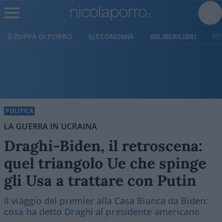
ECONOMIA
LIBERILIBRI
SHOP
SOSTIENICI
POLITICA
LA GUERRA IN UCRAINA
Draghi-Biden, il retroscena:
quel triangolo Ue che spinge
gli Usa a trattare con Putin
Il viaggio del premier alla Casa Bianca da Biden:
cosa ha detto Draghi al presidente americano