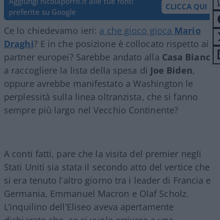
Aggiungi nicolaporro.it alle tue fonti
CLICCA QUI
preferite su Google
Ce lo chiedevamo ieri:
a che gioco gioca
Mario
Draghi
? E in che posizione è collocato rispetto ai
partner europei? Sarebbe andato alla
Casa Bianca
a raccogliere la lista della spesa di
Joe Biden
,
oppure avrebbe manifestato a Washington le
perplessità sulla linea oltranzista, che si fanno
sempre più largo nel Vecchio Continente?
A conti fatti, pare che la visita del premier negli
Stati Uniti sia stata il secondo atto del vertice che
si era tenuto l’altro giorno tra i leader di Francia e
Germania, Emmanuel Macron e Olaf Scholz.
L’inquilino dell’Eliseo aveva apertamente
dichiarato che, se si vuole arrivare a una