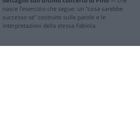
dettaglio sull’ultimo concerto di Pino
— che
nasce l’esercizio che segue: un “cosa sarebbe
successo se” costruito sulle parole e le
interpretazioni della stessa Fabiola.
C’è una frase, verso la fine della lunga
chiacchierata che Fabiola Sciabbarrasi ha