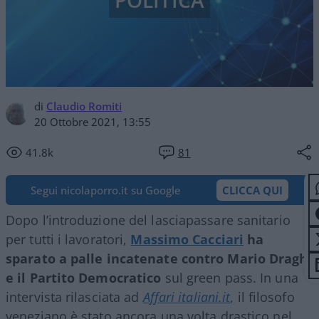
POLITICA
di
Claudio Romiti
20 Ottobre 2021, 13:55
41.8k
81
Segui nicolaporro.it su Google
CLICCA QUI
Dopo l’introduzione del lasciapassare sanitario
per tutti i lavoratori,
Massimo Cacciari
ha
sparato a palle incatenate contro Mario Draghi
e il Partito Democratico
sul green pass. In una
intervista rilasciata ad
Affari italiani.it
,
il filosofo
veneziano è stato ancora una volta drastico nel