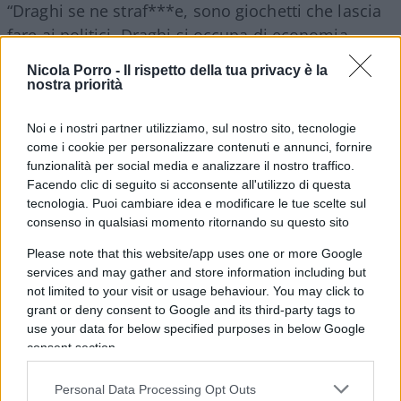
“Draghi se ne straf***e, sono giochetti che lascia
fare ai politici. Draghi si occupa di economia
industriale e finanza. È ovvio che tra i partiti
Nicola Porro -
Il rispetto della tua privacy è la
quello più convinto sul green pass obbligatorio
nostra priorità
sia il Pd, è la forza politica più governativa di tutte
negli ultimi 30 anni”.
Noi e i nostri partner utilizziamo, sul nostro sito, tecnologie
come i cookie per personalizzare contenuti e annunci, fornire
funzionalità per social media e analizzare il nostro traffico.
Un partito tanto convinto che il suo leader,
Facendo clic di seguito si acconsente all'utilizzo di questa
tecnologia. Puoi cambiare idea e modificare le tue scelte sul
l’evanescente
Enrico Letta
, interpellato in quel di
consenso in qualsiasi momento ritornando su questo sito
Caserta in merito alla spinosa questione, ha
dichiarato che “non è possibile che una minoranza
Please note that this website/app uses one or more Google
services and may gather and store information including but
che non si vuole vaccinare detti legge.” Ergo,
not limited to your visit or usage behaviour. You may click to
secondo il capo di un partito che una volta
grant or deny consent to Google and its third-party tags to
sosteneva di rappresentare tutti i lavoratori, in
use your data for below specified purposes in below Google
consent section.
questa allucinante nuova normalità si ribalta la
logica più elementare.
Chi, infatti, decide di non
Personal Data Processing Opt Outs