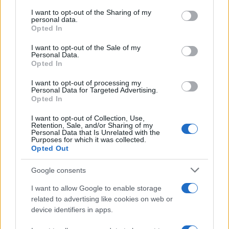
vaccinarsi
, esercitando una facoltà di scelta sulla
carta ancora libera,
diventa automaticamente
I want to opt-out of the Sharing of my
personal data.
un despota
. Mentre invece costringere i cittadini
Opted In
in attività a vaccinarsi con il ricatto imposto da
I want to opt-out of the Sale of my
una lasciapassare di stampo stalinista è cosa
Personal Data.
Opted In
buona e giusta per questo ennesimo genio del
terrore virale.
I want to opt-out of processing my
Personal Data for Targeted Advertising.
Opted In
#ENRICO LETTA
#GREEN PASS
#LIBERTÀ
I want to opt-out of Collection, Use,
#MASSIMO CACCIARI
#VACCINO
Retention, Sale, and/or Sharing of my
Personal Data that Is Unrelated with the
Purposes for which it was collected.
Pagina
Opted Out
PAGINA
Precedente
SUCCESSIVA
Google consents
I want to allow Google to enable storage
81
related to advertising like cookies on web or
device identifiers in apps.
Leggi i commenti