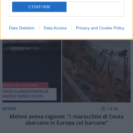
CONFIRM
Data Deletion
Data Access
Privacy and Cookie Policy
ESTERI
14.4k
Meloni aveva ragione: "I marocchini di Ceuta
sbarcano in Europa col barcone"