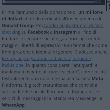
0:00
/
--:--
Prima l’annuncio della donazione di
un milione
di dollari
al fondo dedicato all’insediamento di
Donald
Trump
. Poi
l’addio ai programmi di fact-
checking
su
Facebook
e
Instagram
al fine di
limitare le censure social e garantire agli utenti
maggior libertà di espressione su tematiche come
immigrazione e identità di genere. E adesso
anche
lo stop ai programmi su diversità, equità e
inclusione
, in quanto considerati “antiquati” e
inadeguati rispetto ai “nuovi scenari”, come recita
testualmente una nota interna alla società
Meta
Platforms, big tech statunitense che controlla i
servizi di rete sociale Facebook e Instagram, e i
servizi di messaggistica istantanea Messenger e
WhatsApp
.