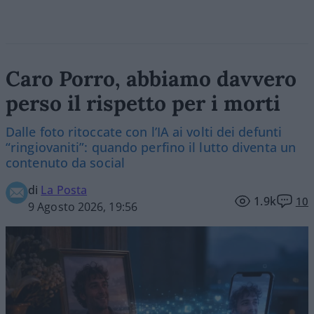
Caro Porro, abbiamo davvero
perso il rispetto per i morti
Dalle foto ritoccate con l’IA ai volti dei defunti
“ringiovaniti”: quando perfino il lutto diventa un
contenuto da social
di
La Posta
1.9k
10
9 Agosto 2026, 19:56