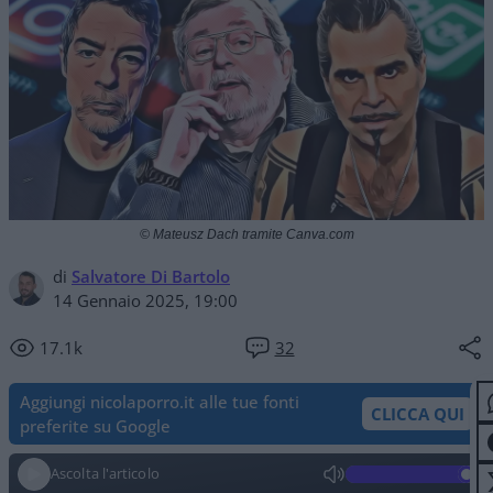
© Mateusz Dach tramite Canva.com
di
Salvatore Di Bartolo
14 Gennaio 2025, 19:00
17.1k
32
Aggiungi nicolaporro.it alle tue fonti
CLICCA QUI
preferite su Google
Ascolta l'articolo