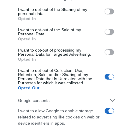
incoerente, quello sì. Ma non certo stupido, sia
I want to opt-out of the Sharing of my
chiaro.
personal data.
Opted In
I want to opt-out of the Sale of my
Personal Data.
A proposito di coerenza: come si comporteranno,
Opted In
ora che anche Zuckerberg sembrerebbe essere
I want to opt-out of processing my
diventato
un trumpiano di ferro
, quegli
Personal Data for Targeted Advertising.
Opted In
audacissimi leoni da tastiera che, illudendosi
probabilmente di essere nelle condizioni di potere
I want to opt-out of Collection, Use,
Retention, Sale, and/or Sharing of my
fare un torto a Musk, si affrettarrono a fuggire da
Personal Data that Is Unrelated with the
Purposes for which it was collected.
X
(o minacciarono di farlo) dopo il trionfo
Opted Out
elettorale di The Donald? Cosa faranno, dinanzi
Google consents
all’
ennesima clamorosa giravolta del ceo di
Meta
, i vari Piero Pelù, Francesco Guccini, Stefano
I want to allow Google to enable storage
Belisari (o se preferite Elio e le Storie tese),
related to advertising like cookies on web or
device identifiers in apps.
Milena
Gabanelli
e
Alessandro
Gassman
?