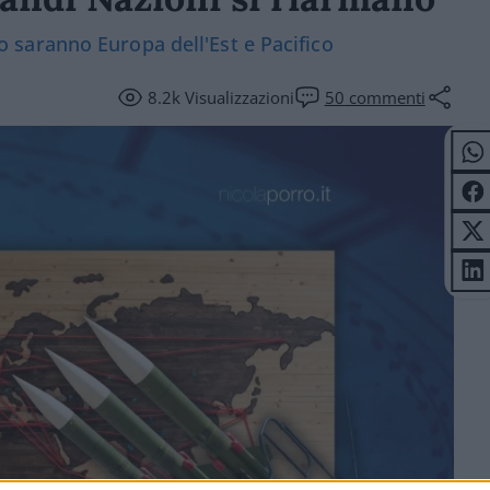
uro saranno Europa dell'Est e Pacifico
8.2k
Visualizzazioni
50
commenti