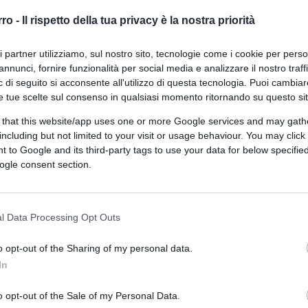
rro -
Il rispetto della tua privacy è la nostra priorità
ri partner utilizziamo, sul nostro sito, tecnologie come i cookie per pers
annunci, fornire funzionalità per social media e analizzare il nostro traff
 di seguito si acconsente all'utilizzo di questa tecnologia. Puoi cambiar
andalcarr tramite Canva.com
e tue scelte sul consenso in qualsiasi momento ritornando su questo si
 that this website/app uses one or more Google services and may gath
including but not limited to your visit or usage behaviour. You may click 
CLICCA QUI
 to Google and its third-party tags to use your data for below specifi
ogle consent section.
0:00
/
--:--
l Data Processing Opt Outs
mpegno nel rigenerare la macchina bellica c’è
tà della guerra quale fenomeno globale porta
o opt-out of the Sharing of my personal data.
izione strategica e sulle possibilità effettive
In
o opt-out of the Sale of my Personal Data.