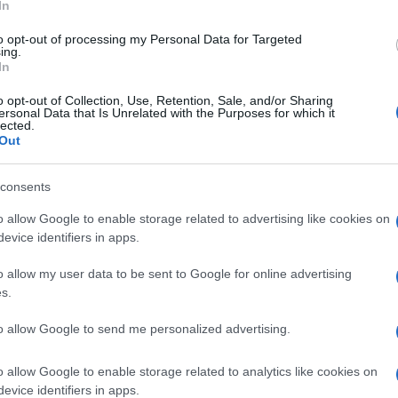
In
to opt-out of processing my Personal Data for Targeted
ora i peccati di un tragico passato. Gli
ing.
In
 avvelenano le relazioni diplomatiche del
sso brutalmente colonizzate durante la
o opt-out of Collection, Use, Retention, Sale, and/or Sharing
ersonal Data that Is Unrelated with the Purposes for which it
 Quest’ultima, divisa in due proprio dopo la
lected.
siede due anime diversissime; una liberista
Out
e aggressivamente anti-democratica (il Nord).
consents
io
la potenza missilistica del pingue
o allow Google to enable storage related to advertising like cookies on
evice identifiers in apps.
 alle cose giapponesi. L’imperialismo
fico, area un tempo dominata proprio dai
o allow my user data to be sent to Google for online advertising
ismo francese. Entrambe le prospettive sono
s.
ontare la potenziale minaccia al nord con le
to allow Google to send me personalized advertising.
ressiva Russia.
o allow Google to enable storage related to analytics like cookies on
evice identifiers in apps.