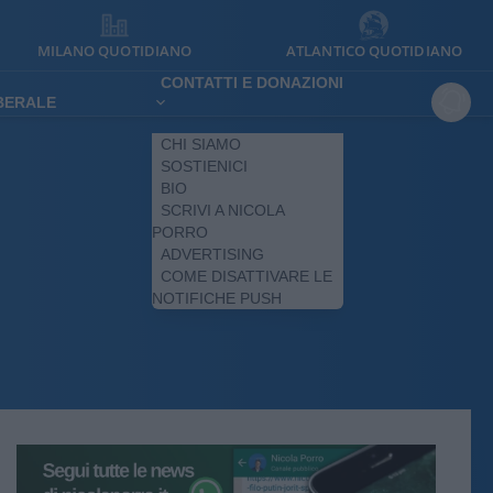
MILANO QUOTIDIANO
ATLANTICO QUOTIDIANO
CONTATTI E DONAZIONI
IBERALE
CHI SIAMO
SOSTIENICI
BIO
SCRIVI A NICOLA
PORRO
ADVERTISING
COME DISATTIVARE LE
NOTIFICHE PUSH