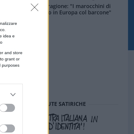
Meloni aveva ragione: "I marocchini di
Ceuta sbarcano in Europa col barcone"
onalizzare
ico.
e idea e
to
er and store
to grant or
ed purposes
SEDUTE SATIRICHE