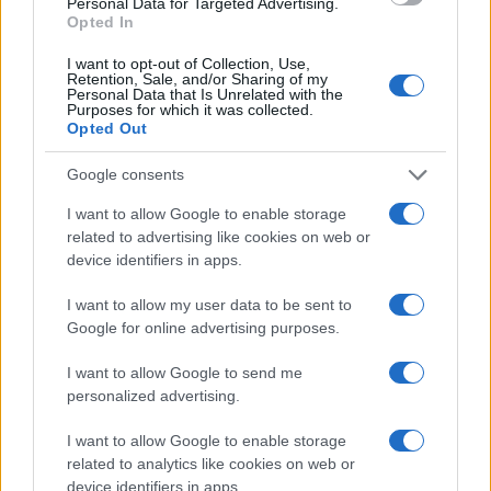
Personal Data for Targeted Advertising.
Opted In
sorveglianza”. Cioè, l’inquietante fase 4.0 di una
civiltà in cui la condotta umana, quella che per
I want to opt-out of Collection, Use,
Retention, Sale, and/or Sharing of my
Michael Oakeshott era libera per antonomasia, è
Personal Data that Is Unrelated with the
Purposes for which it was collected.
diventata non soltanto un dato statistico da
Opted Out
estrarre a scopi commerciali, ma addirittura una
materia prima da plasmare e manipolare.
Per i
Google consents
big del Web, noi siamo questo
: comportamenti,
I want to allow Google to enable storage
non persone. E attenzione, non si tratta
related to advertising like cookies on web or
device identifiers in apps.
esclusivamente di pubblicità: anzi, meno l’utente
si accorge di essere l’oggetto di un processo
I want to allow my user data to be sent to
lucrativo, meglio riesce il trucco. I colossi di
Google for online advertising purposes.
Internet hanno raffinato in modo maniacale la
I want to allow Google to send me
loro capacità di indurci ad avvertire questo o quel
personalized advertising.
bisogno, a comprare questo o quel prodotto.
Pensate se riuscissero anche a dirigere le nostre
I want to allow Google to enable storage
related to analytics like cookies on web or
preferenze politiche. È il lobbying del futuro: non
device identifiers in apps.