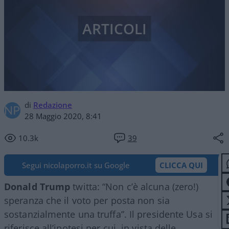
ARTICOLI
di
Redazione
28 Maggio 2020, 8:41
10.3k
39
Segui nicolaporro.it su Google
CLICCA QUI
Donald Trump
twitta: “Non c’è alcuna (zero!)
speranza che il voto per posta non sia
sostanzialmente una truffa”. Il presidente Usa si
riferisce all’ipotesi per cui, in vista delle