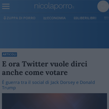
ECONOMIA
LIBERILIBRI
SHOP
SOSTIENICI
ARTICOLI
E ora Twitter vuole dirci
anche come votare
È guerra tra il social di Jack Dorsey e Donald
Trump