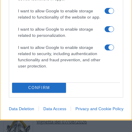
più limitato alla rete di relazioni formali e
informali con i politici, semmai esteso alla
I want to allow Google to enable storage
related to functionality of the website or app.
capacità di mobilitare e indirizzare l’elettorato
verso un candidato. George Orwell, scansati.
I want to allow Google to enable storage
related to personalization.
#POLITICALLYCORRECT
#TWITTER
I want to allow Google to enable storage
related to security, including authentication
Pagina
PAGINA
functionality and fraud prevention, and other
Precedente
SUCCESSIVA
user protection.
39
CONFIRM
Leggi i commenti
Data Deletion
Data Access
Privacy and Cookie Policy
SEDUTE SATIRICHE
Vignetta del 07/08/2026