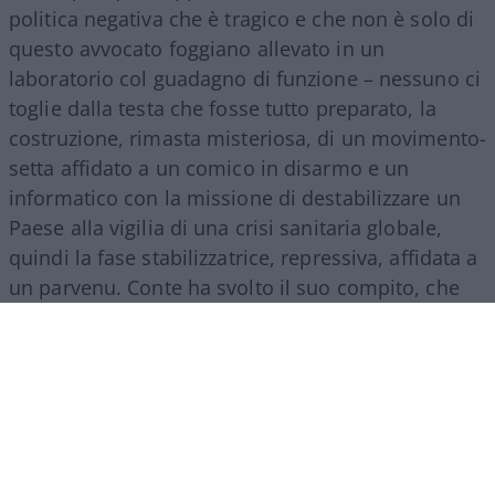
politica negativa che è tragico e che non è solo di
questo avvocato foggiano allevato in un
laboratorio col guadagno di funzione – nessuno ci
toglie dalla testa che fosse tutto preparato, la
costruzione, rimasta misteriosa, di un movimento-
setta affidato a un comico in disarmo e un
informatico con la missione di destabilizzare un
Paese alla vigilia di una crisi sanitaria globale,
quindi la fase stabilizzatrice, repressiva, affidata a
un parvenu. Conte ha svolto il suo compito, che
era quello dell’esecutore: di ordini interni, dal
Colle, e lontani, cinesi.
Ha guidato due governi
di segno opposto in continuità di un regime
poi affidato a un burocrate finanziario
, che ha
inasprito l’opera, l’ha perfezionata con le misure
totalitarie dei greenpass, dei ricatti, delle