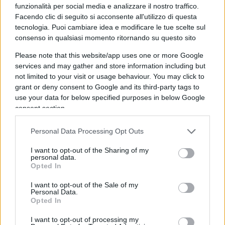
elezioni o in altri processi civici”. E poi cosa fa?
funzionalità per social media e analizzare il nostro traffico.
Prende un cinguettio del presidente e spiega al
Facendo clic di seguito si acconsente all'utilizzo di questa
tecnologia. Puoi cambiare idea e modificare le tue scelte sul
mondo che è una balla, perché lo dicono i media
consenso in qualsiasi momento ritornando su questo sito
ostili al presidente.
Un paradosso
: per evitare
Please note that this website/app uses one or more Google
interferenze nelle elezioni, Twitter interferisce
services and may gather and store information including but
nelle elezioni. Trump, in ogni caso, è soggetto alle
not limited to your visit or usage behaviour. You may click to
regole della democrazia: gli altri poteri lo
grant or deny consent to Google and its third-party tags to
controllano, l’opposizione lo tampina, gli elettori
use your data for below specified purposes in below Google
consent section.
possono rispedirlo a casa. Chi controlla, invece
Twitter? A chi risponde questa piattaforma? Quale
Personal Data Processing Opt Outs
forma di vigilanza democratica si può esercitare
I want to opt-out of the Sharing of my
su di essa?
personal data.
Opted In
I want to opt-out of the Sale of my
Personal Data.
Per capire che queste non sono preoccupazioni
Opted In
peregrine,
basta leggere Shoshana Zuboff
e la
I want to opt-out of processing my
sua descrizione del “capitalismo della