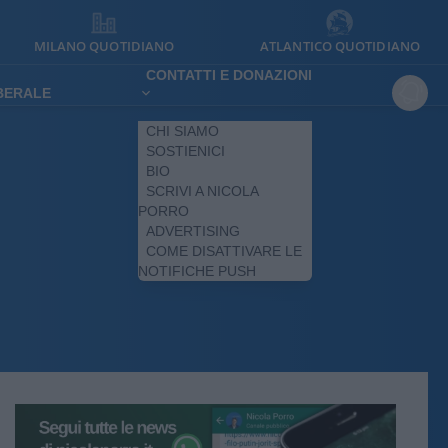
MILANO QUOTIDIANO
ATLANTICO QUOTIDIANO
CONTATTI E DONAZIONI
IBERALE
CHI SIAMO
SOSTIENICI
BIO
SCRIVI A NICOLA
PORRO
ADVERTISING
COME DISATTIVARE LE
NOTIFICHE PUSH