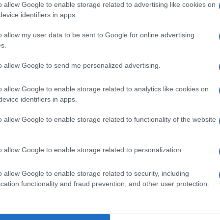
o allow Google to enable storage related to advertising like cookies on
. Accade, ad esempio, che ci siano sui binari
evice identifiers in apps.
 non possono essere ‘sfiorati‘ dal personale
o allow my user data to be sent to Google for online advertising
uglia della Polizia ferroviaria che
s.
, e se i binari sono quelli della linea AV
 convogli locali, mandando tutto il traffico
to allow Google to send me personalized advertising.
’«evento dovuto a cause esterne», il
care un suicidio, e ancora incendi che
o allow Google to enable storage related to analytics like cookies on
evice identifiers in apps.
esa del magistrato di turno o del medico
o allow Google to enable storage related to functionality of the website
o allow Google to enable storage related to personalization.
e dei
droni di sorveglianza
lungo la linea
ri di altezza non è stata ancora autorizzata.
o allow Google to enable storage related to security, including
cation functionality and fraud prevention, and other user protection.
. Ma non sono certo i droni a creare
astanza.