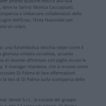
aver pronto qualche ritocco alla sua
 dove la ‘zarina’ Monica Cacciapuoti,
o propensa a imbarcare collaboratori delle
cugini dell’Enac, l’Ente Nazionale per
tano un colpo.
to: una funambolica vecchia volpe come il
a gloriosa sinistra socialista, accanto
a di recente affrontato con piglio sicuro le
ary. Il manager irlandese, che si muove come
accusato Di Palma di fare affermazioni
o la tesi di Di Palma sulla scomparsa delle
c Servizi S.r.l., la società del gruppo