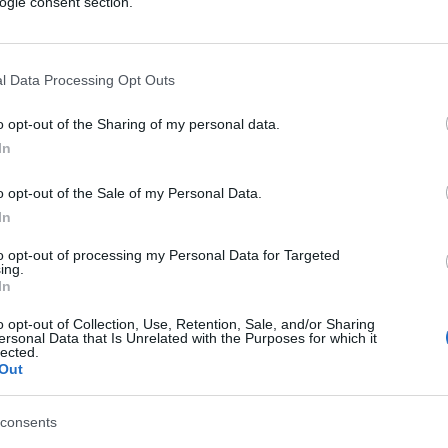
ogle consent section.
elle Infrastrutture e dei Trasporti-Mit, ha
l Data Processing Opt Outs
lessità, spingendo Strisciuglio a rivedere
i per rendere l’azienda innovativa e
o opt-out of the Sharing of my personal data.
ano in media 357 treni Alta Velocità-AV,
In
nali, oltre ai treni merci, il tutto su un
erenza della maggior parte degli altri paesi
o opt-out of the Sale of my Personal Data.
In
fficile. Il rilancio ‘salvifico’ passa anche
ione energetica in quanto il
Gruppo Fs è il
to opt-out of processing my Personal Data for Targeted
ing.
se
. Obiettivo: rendere Ferrovie dello Stato
In
ra stato già avviato dall’ex Ad Luigi
o opt-out of Collection, Use, Retention, Sale, and/or Sharing
ersonal Data that Is Unrelated with the Purposes for which it
lected.
Out
erruzioni sulla nostra rete ferroviaria –
ompagnia con il sabotaggio ferroviario nel
consents
pici – ci sono circostanze tipicamente