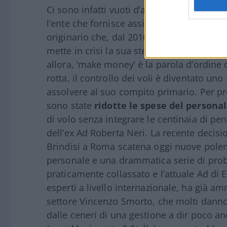
Ci sono infatti vuoti d’aria che provocano
l’ente che fornisce assistenza al volo dell
originario che, dal 2016, quando l’ente fu
mette in crisi la sua stessa missione di ga
allora, ‘make money’ è la parola d’ordine
rotta, il controllo dei voli è diventato un
assolvere al suo compito primario. Per pr
sono state
ridotte le spese del persona
di volo senza integrare le centinaia di p
dell’ex Ad Roberta Neri. La recente decisio
Brindisi a Roma scatena oggi nuove polem
personale e una drammatica serie di probl
praticamente collassato e l’attuale Ad di
esperti a livello internazionale, ha già a
settore Vincenzo Smorto, che molti danno 
dalle ceneri di una gestione a dir poco 