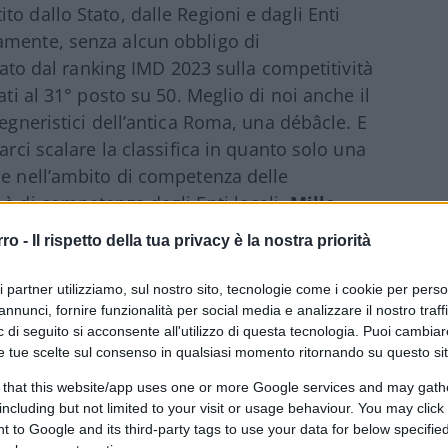
o dallo Stato, dalle Regioni e dagli Enti
amente, senza alcun obbligo di
icato dal ranking IMD 2023 sulla competitività
ati al 31° posto su 50. Meglio di noi anche il
gegneristici dell’antica Roma, una débâcle. E
arci scalare la classifica in quanto solo una
de nell’ambito di competenza delle
 è di competenza degli Enti locali.
Mille
 maggior parte delle risorse per
rro -
Il rispetto della tua privacy è la nostra priorità
del e piste ciclabili spesso inutili. Quanto
Donnarumma, cresciuto mangiando pane e
ri partner utilizziamo, sul nostro sito, tecnologie come i cookie per pers
do stato per anni il bacino del Pd. Basti
annunci, fornire funzionalità per social media e analizzare il nostro traff
 di seguito si acconsente all'utilizzo di questa tecnologia. Puoi cambiar
ete ferroviaria dove ora opera un capace
e tue scelte sul consenso in qualsiasi momento ritornando su questo si
ciuglio – comandava la piddina Vera
 that this website/app uses one or more Google services and may gath
nessuna di ingegneria ferroviaria voluta da
including but not limited to your visit or usage behaviour. You may click 
tra televisiva Paola De Micheli.
 to Google and its third-party tags to use your data for below specifi