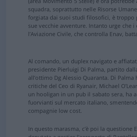
(area Movimento 5 Stelle) e ora potrebbe 
squadra, soprattutto nelle Risorse Umane,
forgiata dai suoi studi filosofici, è tropp
sue vecchie avventure. Intanto urge che i 
l’Aviazione Civile, che controlla Enav, bat
Al comando, un duplex navigato e affiata
presidente Pierluigi Di Palma, partito dall
all’ottimo Dg Alessio Quaranta. Di Palma h
critiche del Ceo di Ryanair, Michael O’Le
un hooligan in un pub il sabato sera, ha 
fuorvianti sul mercato italiano, smentend
compagnie low cost.
In questo marasma, c’è poi la questione Ena