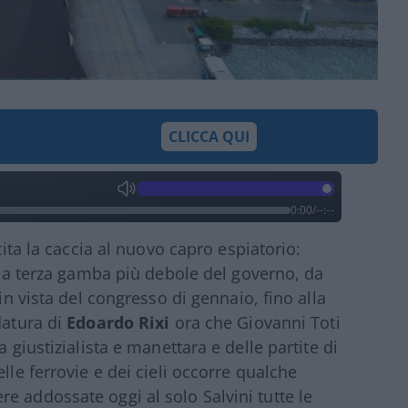
CLICCA QUI
0:00
/
--:--
tita la caccia al nuovo capro espiatorio:
 la terza gamba più debole del governo, da
 in vista del congresso di gennaio, fino alla
datura di
Edoardo Rixi
ora che Giovanni Toti
 giustizialista e manettara e delle partite di
lle ferrovie e dei cieli occorre qualche
e addossate oggi al solo Salvini tutte le