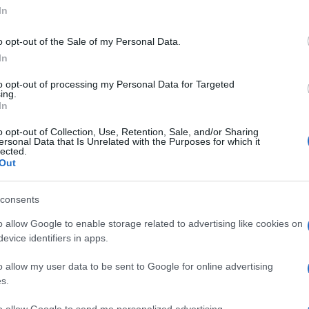
ome una storia complicata, come una fedeltà
In
o e temere che l’amore possa essere
iscendenza. Amare e desiderare di essere
o opt-out of the Sale of my Personal Data.
In
dell’amore e sperare che ci possa essere
più grande. Amare è percorrere le vie della
to opt-out of processing my Personal Data for Targeted
ing.
darsi. Amare è arrendersi.
Ecco che cosa si
In
re, che trova in Dio il suo giudizio e il suo
o opt-out of Collection, Use, Retention, Sale, and/or Sharing
ersonal Data that Is Unrelated with the Purposes for which it
lected.
Out
consents
o allow Google to enable storage related to advertising like cookies on
l’ultimo degli sciacalli
evice identifiers in apps.
Berlusconi
o allow my user data to be sent to Google for online advertising
sta
s.