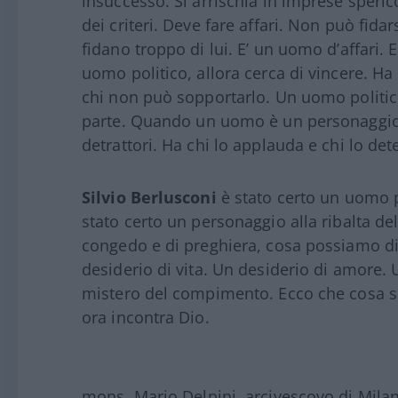
insuccesso. Si arrischia in imprese speric
dei criteri. Deve fare affari. Non può fidars
fidano troppo di lui. E’ un uomo d’affari.
uomo politico, allora cerca di vincere. Ha s
chi non può sopportarlo. Un uomo politic
parte. Quando un uomo è un personaggio,
detrattori. Ha chi lo applauda e chi lo det
Silvio Berlusconi
è stato certo un uomo po
stato certo un personaggio alla ribalta d
congedo e di preghiera, cosa possiamo di
desiderio di vita. Un desiderio di amore. U
mistero del compimento. Ecco che cosa si 
ora incontra Dio.
mons. Mario Delpini, arcivescovo di Mila