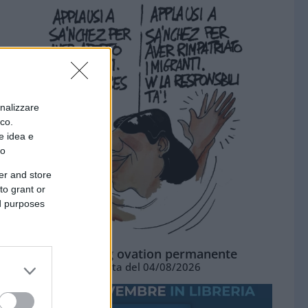
onalizzare
ico.
e idea e
to
er and store
to grant or
ed purposes
La standing ovation permanente
Vignetta del 04/08/2026