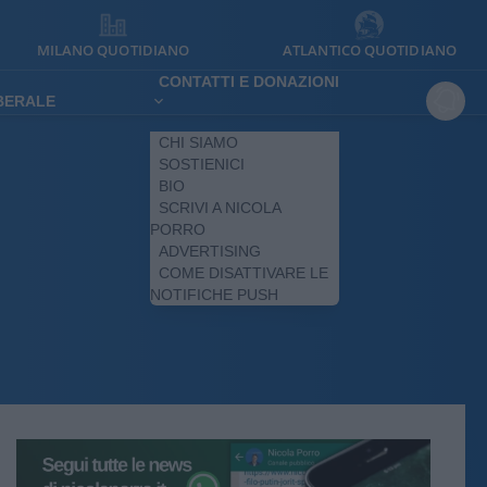
MILANO QUOTIDIANO
ATLANTICO QUOTIDIANO
CONTATTI E DONAZIONI
IBERALE
CHI SIAMO
SOSTIENICI
BIO
SCRIVI A NICOLA
PORRO
ADVERTISING
COME DISATTIVARE LE
NOTIFICHE PUSH