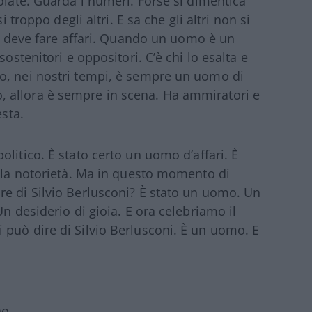
olate. Guarda i numeri. Forse si dimentica
i troppo degli altri. E sa che gli altri non si
 E deve fare affari. Quando un uomo è un
ostenitori e oppositori. C’è chi lo esalta e
o, nei nostri tempi, è sempre un uomo di
 allora è sempre in scena. Ha ammiratori e
esta.
litico. È stato certo un uomo d’affari. È
ella notorietà. Ma in questo momento di
re di Silvio Berlusconi? È stato un uomo. Un
n desiderio di gioia. E ora celebriamo il
può dire di Silvio Berlusconi. È un uomo. E
no