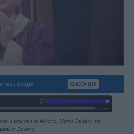
ferite su Google
CLICCA QUI
0:00
/
--:--
che il vescovo di Milano, Mario Delpini, ha
sconi
in Duomo.