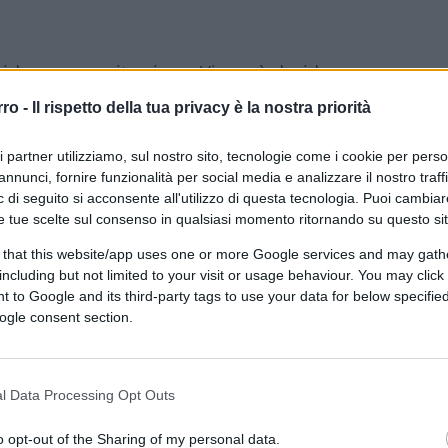
siderare una vita piena. Vivere è desiderare
e persone care. Vivere è intendere la vita
rro -
Il rispetto della tua privacy è la nostra priorità
lenti ricevuti.
Vivere è accettare le sfide
difficili della vita. Vivere è resistere. Non
ri partner utilizziamo, sul nostro sito, tecnologie come i cookie per pers
ere che ci sia sempre una speranza di
annunci, fornire funzionalità per social media e analizzare il nostro traff
 di seguito si acconsente all'utilizzo di questa tecnologia. Puoi cambiar
derare una vita che non finisce. Avere
e tue scelte sul consenso in qualsiasi momento ritornando su questo si
ia sempre una via d’uscita anche nella valle
 that this website/app uses one or more Google services and may gath
 ai contrasti, agli insulti, alle critiche e
including but not limited to your visit or usage behaviour. You may click 
tare, a sorridere di fronte agli insulti.
 to Google and its third-party tags to use your data for below specifi
 soffrire il declino. E continuare a sorridere,
ogle consent section.
cora.
l Data Processing Opt Outs
esiderio di vita, che trova in Dio il suo
’ desiderare di essere amato.
E’ cercare
o opt-out of the Sharing of my personal data.