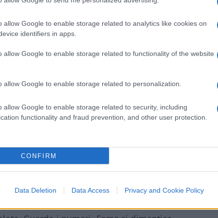
to allow Google to send me personalized advertising.
 le feste.
Godere il bello della vita.
Essere
oppe inquietudini. Essere contento degli
o allow Google to enable storage related to analytics like cookies on
imprese che danno soddisfazione. Essere
evice identifiers in apps.
nche gli altri. Essere contento di sé e
o allow Google to enable storage related to functionality of the website
sere contento delle cose buone
, dei
degli elogi dei sostenitori. Essere contento.
delle cose minime che fanno sorridere, del
o allow Google to enable storage related to personalization.
e. Essere contento è sperimentare che la
o allow Google to enable storage related to security, including
e l’insinuarsi di una minaccia oscura che
cation functionality and fraud prevention, and other user protection.
ntenti. Essere contento è sentirsi smarriti di
a.
CONFIRM
 desiderio di gioia che trova in Dio il suo
Data Deletion
Data Access
Privacy and Cookie Policy
uomo è un uomo d’affari, allora cerca di
nti. Ha momenti di successo e momenti di