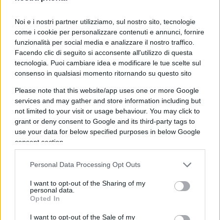
Noi e i nostri partner utilizziamo, sul nostro sito, tecnologie
L’episodio dell’autogrill è al centro di
versioni
come i cookie per personalizzare contenuti e annunci, fornire
contrastanti
. Secondo l’avvocato Battistini, il
funzionalità per social media e analizzare il nostro traffico.
cittadino francese avrebbe reagito in modo
Facendo clic di seguito si acconsente all'utilizzo di questa
tecnologia. Puoi cambiare idea e modificare le tue scelte sul
violento dopo che uno degli indagati gli aveva
consenso in qualsiasi momento ritornando su questo sito
chiesto di cancellare un video ritenuto lesivo della
privacy. Il legale sostiene inoltre che i suoi assistiti
Please note that this website/app uses one or more Google
services and may gather and store information including but
siano stati oggetto di insulti quando l’uomo si
not limited to your visit or usage behaviour. You may click to
sarebbe accorto che parlavano arabo, e che la
grant or deny consent to Google and its third-party tags to
successiva reazione non avrebbe avuto alcuna
use your data for below specified purposes in below Google
consent section.
motivazione discriminatoria. Nella loro versione,
l’uomo li avrebbe prima insultati dopo aver
Personal Data Processing Opt Outs
riconosciuto un simbolo legato alle loro origini e
successivamente colpiti con una testata e un
I want to opt-out of the Sharing of my
personal data.
pugno, accompagnando il gesto con insulti razzisti
Opted In
e sessisti. I due ragazzi sarebbero poi stati
I want to opt-out of the Sale of my