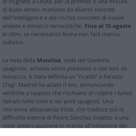
di migranti a Ceuta, per la premier è una misura
di buon senso, motivata da allarmi concreti
dell’intelligence e dal rischio concreto di nuove
ondate e minacce terroristiche.
Fino al 15 agosto
(e oltre, se necessario) Roma non farà marcia
indietro.
La nota della
Moncloa
, sede del Governo
spagnolo, arrivata senza preavviso e con toni da
minaccia, è stata definita un “ricatto” a Palazzo
Chigi: Madrid ha alzato il tiro, annunciando
verifiche a tappeto che rischiano di colpire i turisti
italiani nelle isole e nei porti spagnoli. Una
ritorsione abbastanza triste, che tradisce più le
difficoltà interne di Pedro Sánchez rispetto a una
reale preoccupazione in merito all’infrazione dei
regolamenti europei. Il premier socialista, isolato