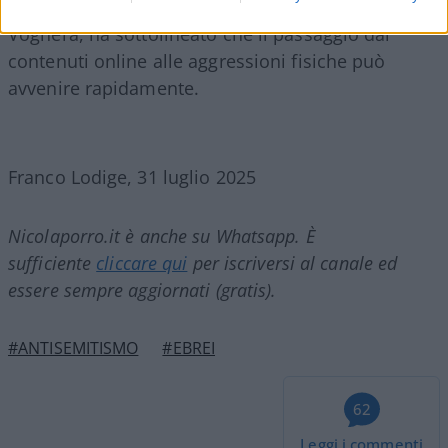
mese. Il direttore dell’Osservatorio, Gadi Luzzatto
Voghera, ha sottolineato che il passaggio dai
contenuti online alle aggressioni fisiche può
avvenire rapidamente.
Franco Lodige, 31 luglio 2025
Nicolaporro.it è anche su Whatsapp. È
sufficiente
cliccare qui
per iscriversi al canale ed
essere sempre aggiornati (gratis).
#ANTISEMITISMO
#EBREI
62
Leggi i commenti