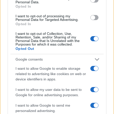
medicati in ospedale per un trauma cranico e
Personal Data.
Opted In
contusioni lievi.
I want to opt-out of processing my
Personal Data for Targeted Advertising.
Opted In
Leggi anche:
I want to opt-out of Collection, Use,
Retention, Sale, and/or Sharing of my
Personal Data that Is Unrelated with the
Purposes for which it was collected.
Ebrei aggrediti in Autogrill: ecco chi ha accesso
Opted Out
la miccia dell’antisemitismo
Google consents
Mentre proseguono le indagini della Procura, il
I want to allow Google to enable storage
related to advertising like cookies on web or
consigliere comunale di Azione e membro della
device identifiers in apps.
comunità ebraica di Milano,
Daniele Nahum
, ha
denunciato una serie di insulti antisemiti ricevuti
I want to allow my user data to be sent to
Google for online advertising purposes.
online. Tra i commenti segnalati, anche frasi
offensive riferite alla Shoah e ad Anna Frank.
I want to allow Google to send me
Nahum ha annunciato azioni legali contro gli
personalized advertising.