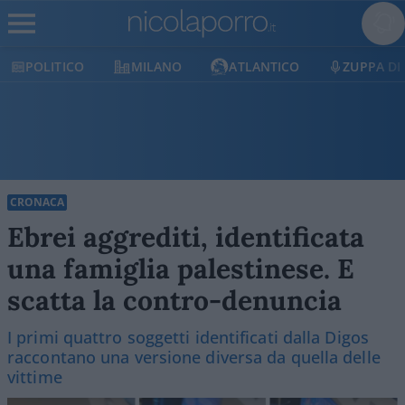
POLITICO
MILANO
ATLANTICO
ZUPPA DI P
CRONACA
Ebrei aggrediti, identificata
una famiglia palestinese. E
scatta la contro-denuncia
I primi quattro soggetti identificati dalla Digos
raccontano una versione diversa da quella delle
vittime