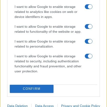
autori dei messaggi.
I want to allow Google to enable storage
related to analytics like cookies on web or
device identifiers in apps.
Nel frattempo, in
Valle d’Aosta
è stato
I want to allow Google to enable storage
predisposto un rafforzamento della sorveglianza
related to functionality of the website or app.
in un resort che ospita alcune centinaia di ebrei
I want to allow Google to enable storage
ortodossi in vacanza. Non risultano minacce
related to personalization.
specifiche, ma le autorità hanno deciso di
mantenere una presenza costante a scopo
I want to allow Google to enable storage
related to security, including authentication
precauzionale.
functionality and fraud prevention, and other
user protection.
Secondo l’
Osservatorio antisemitismo del
CDEC
, il numero di episodi antisemiti in Italia si
mantiene stabile rispetto all’anno precedente, ma
CONFIRM
si registra un aumento della loro gravità.
Attualmente si rilevano circa 70-80 episodi al
Data Deletion
Data Access
Privacy and Cookie Policy