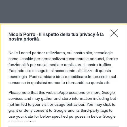
Nicola Porro -
Il rispetto della tua privacy è la
nostra priorità
Noi e i nostri partner utilizziamo, sul nostro sito, tecnologie
come i cookie per personalizzare contenuti e annunci, fornire
funzionalità per social media e analizzare il nostro traffico.
Facendo clic di seguito si acconsente all'utilizzo di questa
tecnologia. Puoi cambiare idea e modificare le tue scelte sul
Miriam e Delfina hanno proposto l’istituzione di
consenso in qualsiasi momento ritornando su questo sito
un “Fondo Riparazione”, mirato a compensare le
Please note that this website/app uses one or more Google
vittime di eventi climatici estremi e a finanziare
services and may gather and store information including but
politiche ambientali sostenibili, attraverso la
not limited to your visit or usage behaviour. You may click to
grant or deny consent to Google and its third-party tags to
riduzione dei sussidi dannosi per l’ambiente e
use your data for below specified purposes in below Google
l’imposizione di tasse sulle compagnie fossili.
consent section.