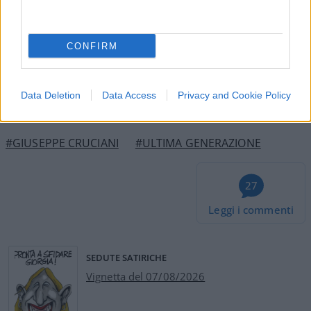
00:00
00:16
CONFIRM
Nicolaporro.it è anche su Whatsapp. È sufficiente
cliccare qui
per iscriversi al canale ed essere sempre
Data Deletion
Data Access
Privacy and Cookie Policy
aggiornati (gratis).
#GIUSEPPE CRUCIANI
#ULTIMA GENERAZIONE
27
Leggi i commenti
SEDUTE SATIRICHE
Vignetta del 07/08/2026