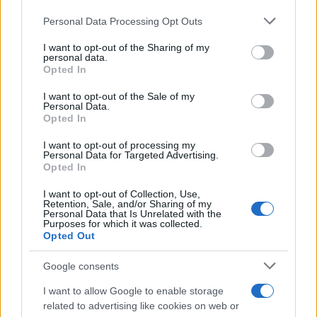
Cruciani, dal canto suo, ha esplicitato il suo
disinteresse
con un’espressione tranchant: “Non
Personal Data Processing Opt Outs
ce ne fotte un c***, ognuno usa l’energia come gli
I want to opt-out of the Sharing of my
pare”. L’evento ha ripreso il suo corso dopo
personal data.
Opted In
questo breve intermezzo.
I want to opt-out of the Sale of my
Personal Data.
Video
Opted In
Player
I want to opt-out of processing my
Personal Data for Targeted Advertising.
Opted In
I want to opt-out of Collection, Use,
Retention, Sale, and/or Sharing of my
Personal Data that Is Unrelated with the
Purposes for which it was collected.
Opted Out
Google consents
I want to allow Google to enable storage
related to advertising like cookies on web or