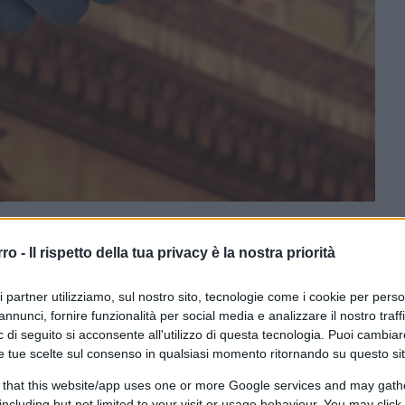
rro -
Il rispetto della tua privacy è la nostra priorità
CLICCA QUI
ri partner utilizziamo, sul nostro sito, tecnologie come i cookie per pers
i e rigorosi, abbigliamento tecnico, scarpe
annunci, fornire funzionalità per social media e analizzare il nostro traff
controllata. Insomma: avete accumulato
 di seguito si acconsente all'utilizzo di questa tecnologia. Puoi cambiar
un lunga corsa. I vostri impegni vi
e tue scelte sul consenso in qualsiasi momento ritornando su questo si
sole non si è ancora alzato. Ma che
 that this website/app uses one or more Google services and may gath
vuto un’ottima illuminazione.
including but not limited to your visit or usage behaviour. You may click 