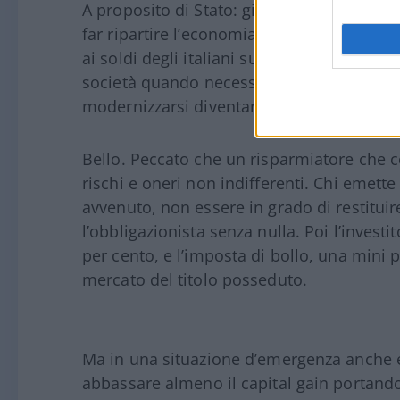
A proposito di Stato: giustamente l’accen
far ripartire l’economia. Bene, forse anch
ai soldi degli italiani sul fronte delle obb
società quando necessitano di denaro fr
modernizzarsi diventando più competitive
Bello. Peccato che un risparmiatore che c
rischi e oneri non indifferenti. Chi emett
avvenuto, non essere in grado di restituire
l’obbligazionista senza nulla. Poi l’investit
per cento, e l’imposta di bollo, una mini 
mercato del titolo posseduto.
Ma in una situazione d’emergenza anche e
abbassare almeno il capital gain portandol