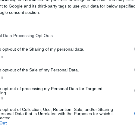
 to Google and its third-party tags to use your data for below specifi
ogle consent section.
tutto buio pesto. Cosa fate? Partite lo stesso
olo qualche guardingo passo cercando un po’
l Data Processing Opt Outs
o opt-out of the Sharing of my personal data.
In
a tempo questo buio, come dimostrano i quasi
o opt-out of the Sale of my Personal Data.
In
to opt-out of processing my Personal Data for Targeted
ing.
e risale ed eroderà il capitale” sono le frasi
In
zza economica, esplosa con la pandemia, è
o opt-out of Collection, Use, Retention, Sale, and/or Sharing
consumi: non so cos’ho davanti e che
ersonal Data that Is Unrelated with the Purposes for which it
lected.
 perso), quindi mi fermo.
Out