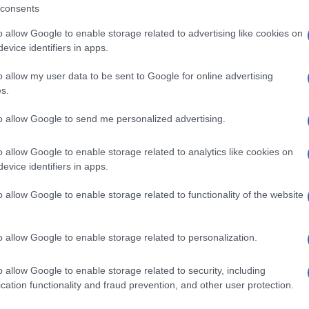
ai vostri correntisti per convincerli a
consents
bbe partire da un patto.
o allow Google to enable storage related to advertising like cookies on
evice identifiers in apps.
o allow my user data to be sent to Google for online advertising
ia 100mila euro sul conto corrente
s.
erbancario anche in caso di fallimento della
to allow Google to send me personalized advertising.
bio di una sicurezza: un prestito, in caso
proprio dall’investimento che gli proponete.
o allow Google to enable storage related to analytics like cookies on
evice identifiers in apps.
 contrario, considerata la solidità della
o allow Google to enable storage related to functionality of the website
gliati da voi, possibilità di rivalsa
non sembrerebbe il sogno per ogni ufficio
 finanziario notevole e introiti per lo Stato
o allow Google to enable storage related to personalization.
o allow Google to enable storage related to security, including
cation functionality and fraud prevention, and other user protection.