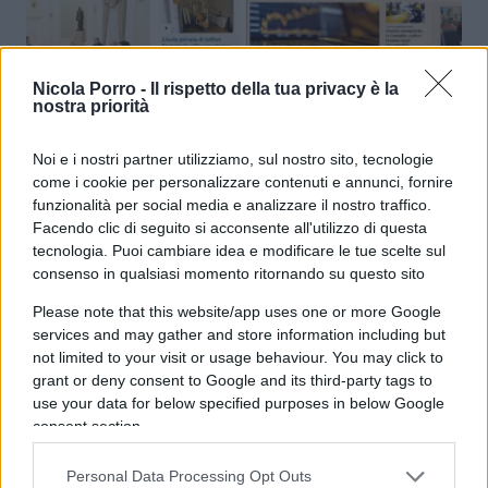
Spread ai minimi dal 2009 ma
Nicola Porro -
Il rispetto della tua privacy è la
nostra priorità
(quasi) nessuno se ne accorge
Noi e i nostri partner utilizziamo, sul nostro sito, tecnologie
di
Enrico Foscarini
come i cookie per personalizzare contenuti e annunci, fornire
4.7k
3 Dicembre 2025, 22:39
funzionalità per social media e analizzare il nostro traffico.
Facendo clic di seguito si acconsente all'utilizzo di questa
tecnologia. Puoi cambiare idea e modificare le tue scelte sul
consenso in qualsiasi momento ritornando su questo sito
Please note that this website/app uses one or more Google
services and may gather and store information including but
not limited to your visit or usage behaviour. You may click to
grant or deny consent to Google and its third-party tags to
use your data for below specified purposes in below Google
consent section.
Personal Data Processing Opt Outs