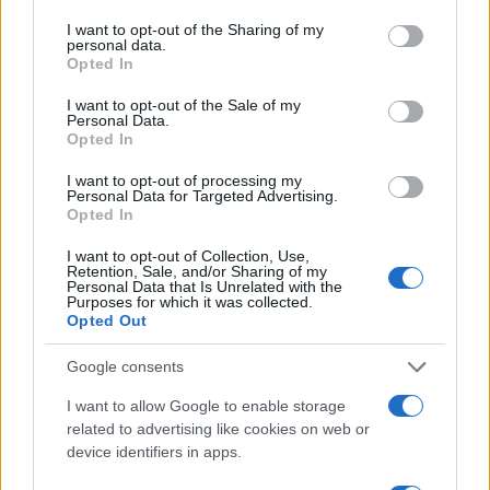
I want to opt-out of the Sharing of my
personal data.
Confindustria: “Dirottare i risparmi
Opted In
privati su azioni e bond delle
I want to opt-out of the Sale of my
imprese”
Personal Data.
Opted In
di
Enrico Foscarini
I want to opt-out of processing my
4.8k
Personal Data for Targeted Advertising.
2 Ottobre 2025, 10:30
Opted In
I want to opt-out of Collection, Use,
Retention, Sale, and/or Sharing of my
Personal Data that Is Unrelated with the
Purposes for which it was collected.
Opted Out
Google consents
I want to allow Google to enable storage
related to advertising like cookies on web or
device identifiers in apps.