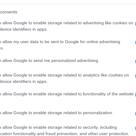
consents
o allow Google to enable storage related to advertising like cookies on
dal Governatore e l’accento posto sullo
evice identifiers in apps.
i cui Visco ha di nuovo sottolineato le
o allow my user data to be sent to Google for online advertising
rare ancora di più nel merito cercando di
s.
roso fare una premessa: in Italia, in
e
la direttiva BRRD
, meglio nota come
legge
to allow Google to send me personalized advertising.
 fallimento di un istituto di credito, il
bligazionisti ed azionisti. Per questo, alla
o allow Google to enable storage related to analytics like cookies on
evice identifiers in apps.
dovrebbe fare le debite considerazioni
 di credito cui abbiamo affidato i nostri
o allow Google to enable storage related to functionality of the website
o allow Google to enable storage related to personalization.
sco nella sua relazione-
i costi operativi
o significative assorbivano in media
o allow Google to enable storage related to security, including
cation functionality and fraud prevention, and other user protection.
casi il rapporto tra costi e ricavi (cost-