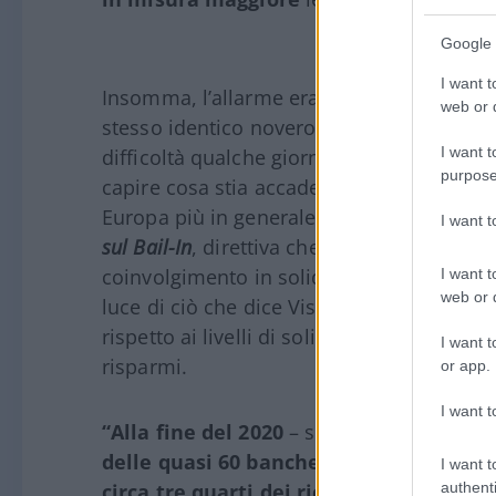
Google 
I want t
Insomma, l’allarme era stato già lanciato 
web or d
stesso identico novero di piccoli istituti d
I want t
difficoltà qualche giorno fa. Prima di ent
purpose
capire cosa stia accadendo, credo sia dove
Europa più in generale, è ancora in vigor
I want 
sul Bail-In
, direttiva che impone, in caso di
coinvolgimento in solido di correntisti, ob
I want t
web or d
luce di ciò che dice Visco, ognuno di noi 
rispetto ai livelli di solidità degli istituti
I want t
risparmi.
or app.
I want t
“Alla fine del 2020
– sottolinea ancora Vi
delle quasi 60 banche commerciali men
I want t
authenti
circa tre quarti dei ricavi. In non pochi 