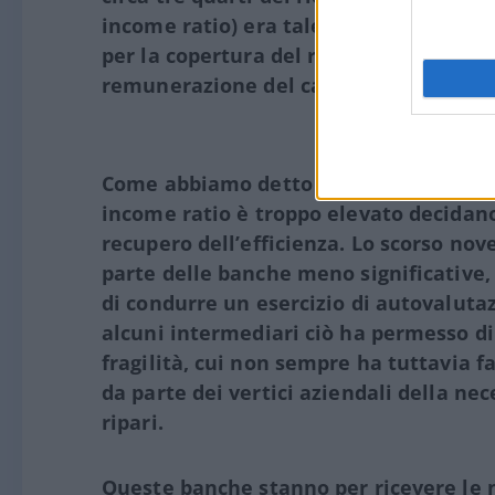
income ratio) era tale da lasciare solo
per la copertura del rischio di credito, 
remunerazione del capitale, il raffor
Come abbiamo detto in più occasioni, è 
income ratio è troppo elevato decidan
recupero dell
’
efficienza. Lo scorso no
parte delle banche meno significative, 
di condurre un esercizio di autovalutaz
alcuni intermediari ciò ha permesso di 
fragilità, cui non sempre ha tuttavia 
da parte dei vertici aziendali della ne
ripari.
Queste banche stanno per ricevere le n