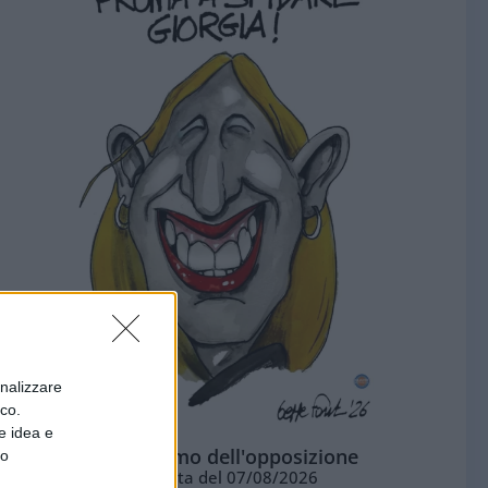
onalizzare
ico.
e idea e
L'ottimismo dell'opposizione
to
Vignetta del 07/08/2026