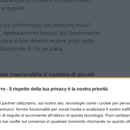
ta anche su cittadini e risparmiatori
 acquisito.
con cui confrontarsi nei prossimi mesi?
i, ripetutamente lanciati dal Governatore
ossono e non devono essere presi sotto
ituzionale di chi ne parla.
n trascurabile il numero di piccoli
 al mutamento del contesto esterno. I
rro -
Il rispetto della tua privacy è la nostra priorità
mente – anche se non esclusivamente –
 tipici della banca commerciale
ri partner utilizziamo, sul nostro sito, tecnologie come i cookie per pers
l prossimo futuro si verifichino casi di
annunci, fornire funzionalità per social media e analizzare il nostro traff
ti, si aggiungono a difficoltà strutturali
 di seguito si acconsente all'utilizzo di questa tecnologia. Puoi cambiar
stenibili e da carenze nel governo
e tue scelte sul consenso in qualsiasi momento ritornando su questo si
ato, spesso non adeguatamente ascoltati,