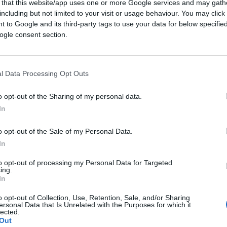
 that this website/app uses one or more Google services and may gath
including but not limited to your visit or usage behaviour. You may click 
 to Google and its third-party tags to use your data for below specifi
ogle consent section.
iccolo stralcio della relazione presentata dal
isco il 6 luglio scorso in occasione del suo
one bancaria italiana. Visco parla
l Data Processing Opt Outs
uazioni di forte difficoltà di alcuni istituti di
arole che usa il governatore- pur sollecitate
o opt-out of the Sharing of my personal data.
In
ani di controllo
“non li hanno ascoltati
o opt-out of the Sale of my Personal Data.
In
to opt-out of processing my Personal Data for Targeted
 parla. Infatti proprio all’inizio del 2021 si
ing.
In
che:
o opt-out of Collection, Use, Retention, Sale, and/or Sharing
ersonal Data that Is Unrelated with the Purposes for which it
e potrebbero essere quelle che
soffriranno
lected.
Out
nomiche della pandemia”.