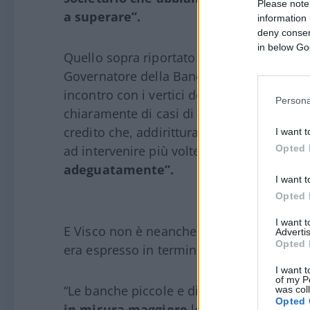
Please note
a superare”.
information 
deny consent
in below Go
Quello sopra riportato in grassetto è un p
Governatore della Banca D’Italia Ignazio V
incontro con i vertici dell’ABI, l’associazi
Persona
chiaramente di casi di crisi, di possibili sit
credito che, addirittura – sono queste le p
I want t
Opted 
ad intervenire più volte proprio dagli org
adeguatamente”.
I want t
Opted 
I want 
E Visco non è neanche la prima volta che ne
Advertis
Opted 
era espresso in termini analoghi dicendo 
I want t
of my P
“Le banche piccole e di media dimension
was col
Opted 
in misura maggiore
le conseguenze eco