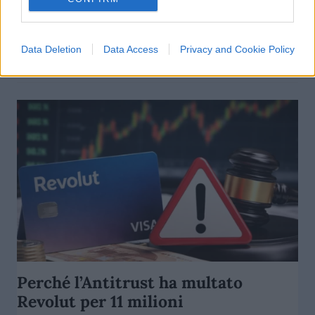
della bassa crescita”
di
Enrico Foscarini
4.5k
Data Deletion
Data Access
Privacy and Cookie Policy
29 Maggio 2026, 10:35
Perché l’Antitrust ha multato
Revolut per 11 milioni