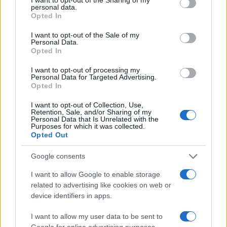
personal data.
Caro Panetta, su lavoro e IA meglio
Opted In
meno Stato e più mercato
I want to opt-out of the Sale of my
Personal Data.
Opted In
di
Enrico Foscarini
4.2k
29 Maggio 2026, 14:00
I want to opt-out of processing my
Personal Data for Targeted Advertising.
Opted In
I want to opt-out of Collection, Use,
Retention, Sale, and/or Sharing of my
Personal Data that Is Unrelated with the
Purposes for which it was collected.
Opted Out
Google consents
I want to allow Google to enable storage
related to advertising like cookies on web or
device identifiers in apps.
I want to allow my user data to be sent to
Google for online advertising purposes.