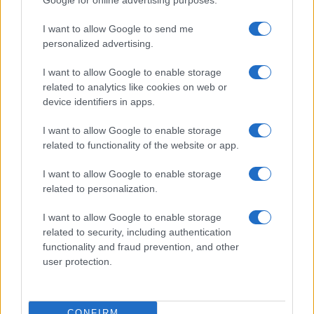
Panetta: “Banche italiane pronte a
nuove aggregazioni”
I want to allow Google to send me
personalized advertising.
di
Enrico Foscarini
4.3k
I want to allow Google to enable storage
29 Maggio 2026, 12:30
related to analytics like cookies on web or
device identifiers in apps.
I want to allow Google to enable storage
related to functionality of the website or app.
I want to allow Google to enable storage
related to personalization.
I want to allow Google to enable storage
related to security, including authentication
functionality and fraud prevention, and other
user protection.
Panetta: “L’Italia rischia la trappola
CONFIRM