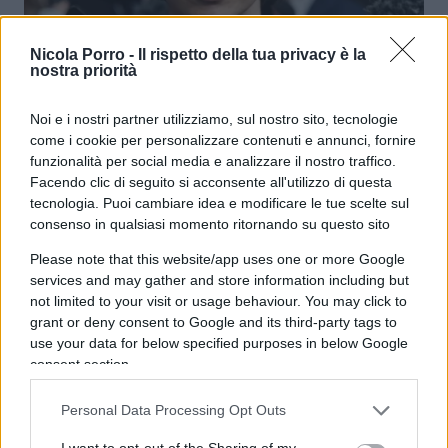
Bonus giovani: Schlein prepara un
Nicola Porro -
Il rispetto della tua privacy è la
nostra priorità
altro flop miliardario
Noi e i nostri partner utilizziamo, sul nostro sito, tecnologie
di
Enrico Foscarini
come i cookie per personalizzare contenuti e annunci, fornire
4.1k
6 Giugno 2026, 15:00
funzionalità per social media e analizzare il nostro traffico.
Facendo clic di seguito si acconsente all'utilizzo di questa
tecnologia. Puoi cambiare idea e modificare le tue scelte sul
consenso in qualsiasi momento ritornando su questo sito
Please note that this website/app uses one or more Google
services and may gather and store information including but
not limited to your visit or usage behaviour. You may click to
grant or deny consent to Google and its third-party tags to
use your data for below specified purposes in below Google
consent section.
Personal Data Processing Opt Outs
I want to opt-out of the Sharing of my