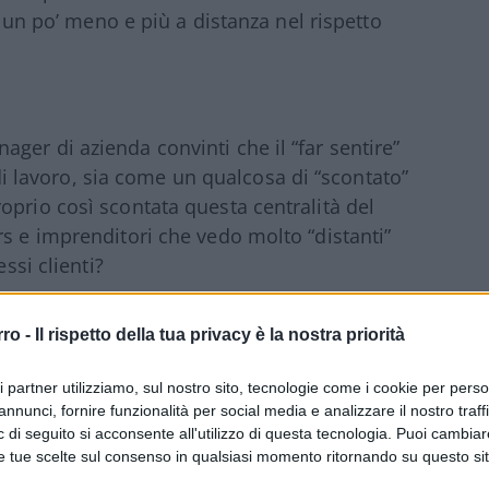
io un po’ meno e più a distanza nel rispetto
ger di azienda convinti che il “far sentire”
a di lavoro, sia come un qualcosa di “scontato”
oprio così scontata questa centralità del
rs e imprenditori che vedo molto “distanti”
tessi clienti?
 del cliente”? Iniziamo subito col dire che c’è
rro -
Il rispetto della tua privacy è la nostra priorità
e al centro e “far sentire” un cliente al
ale. Si può infatti mettere un cliente al
ri partner utilizziamo, sul nostro sito, tecnologie come i cookie per pers
annunci, fornire funzionalità per social media e analizzare il nostro traff
enze, i suoi comportamenti di acquisto e
 di seguito si acconsente all'utilizzo di questa tecnologia. Puoi cambiar
ontrare il suo interesse e la sua
e tue scelte sul consenso in qualsiasi momento ritornando su questo si
 centro, è tutta un’altra cosa. E vi posso