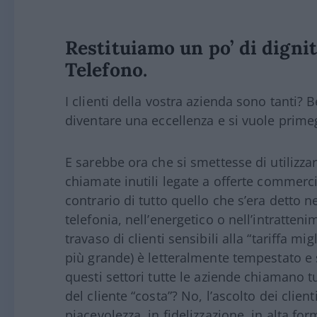
Restituiamo un po’ di dignit
Telefono.
I clienti della vostra azienda sono tanti? B
diventare una eccellenza e si vuole prime
E sarebbe ora che si smettesse di utilizzare
chiamate inutili legate a offerte commerci
contrario di tutto quello che s’era detto 
telefonia, nell’energetico o nell’intratt
travaso di clienti sensibili alla “tariffa mi
più grande) è letteralmente tempestato e s
questi settori tutte le aziende chiamano tut
del cliente “costa”? No, l’ascolto dei clie
piacevolezza, in fidelizzazione, in alta for