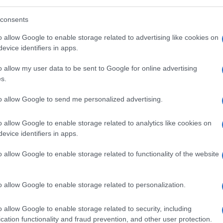
consents
pri clienti con sistematicità rispetto a
o allow Google to enable storage related to advertising like cookies on
rte studiate per il cliente, ovvero processi
evice identifiers in apps.
ilitate per il cliente?
o allow my user data to be sent to Google for online advertising
s.
fin troppe), ci sia solo la presunzione da
, di aver organizzato l’azienda pensando al
to allow Google to send me personalized advertising.
lio non basta più, se si vuole raggiungere
o allow Google to enable storage related to analytics like cookies on
continuativo, sistematico del proprio
evice identifiers in apps.
iente con il presidio dei “post” sui social o
 recensioni sul web; quello non rappresenta
o allow Google to enable storage related to functionality of the website
lienti insoddisfatti. E di quelle positive di
so che sono spesso indotte … quindi stanno
o allow Google to enable storage related to personalization.
i fini della valutazione di una azienda!
o allow Google to enable storage related to security, including
cation functionality and fraud prevention, and other user protection.