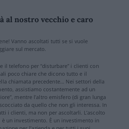
à al nostro vecchio e caro
ene! Vanno ascoltati tutti se si vuole
ggiare sul mercato.
 il telefono per “disturbare” i clienti con
ali poco chiare che dicono tutto e il
nella chiamata precedente… Nei settori della
enimento, assistiamo costantemente ad un
gliore”, mentre l’altro emisfero (di gran lunga
cocciato da quello che non gli interessa. In
ti i clienti, ma non per ascoltarli. L’ascolto
nti è un investimento. È un investimento in
mazione per l’azienda e per tutti i suoi