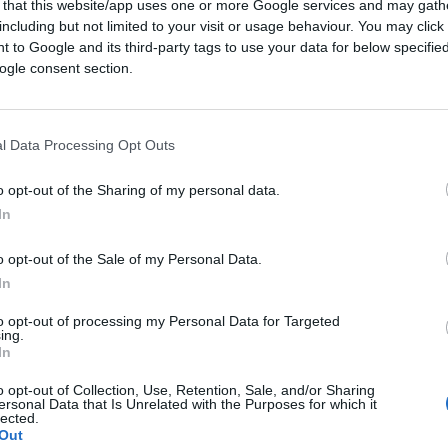
 that this website/app uses one or more Google services and may gath
ssante, dirompente, formativo ed utile che
including but not limited to your visit or usage behaviour. You may click 
ntare sul suo viaggio a 360 gradi all’interno
 to Google and its third-party tags to use your data for below specifi
iene consentito).
ogle consent section.
l Data Processing Opt Outs
o opt-out of the Sharing of my personal data.
In
o opt-out of the Sale of my Personal Data.
In
to opt-out of processing my Personal Data for Targeted
ing.
In
tro significa ASCOLTARLO! Ascoltarlo
almente, approfonditamente e chi più ne
o opt-out of Collection, Use, Retention, Sale, and/or Sharing
ersonal Data that Is Unrelated with the Purposes for which it
LO!
lected.
Out