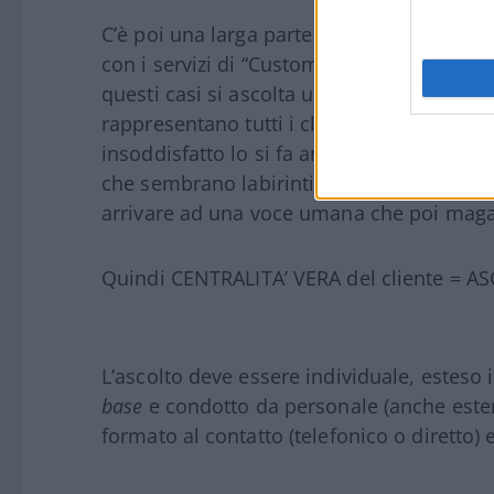
C’è poi una larga parte del Management co
con i servizi di “Customer Service” si ascol
questi casi si ascolta una parte dei clien
rappresentano tutti i clienti dell’azienda. 
insoddisfatto lo si fa anche terribilmente 
che sembrano labirinti fatti apposta per fa
arrivare ad una voce umana che poi magar
Quindi CENTRALITA’ VERA del cliente = ASC
L’ascolto deve essere individuale, esteso il
base
e condotto da personale (anche este
formato al contatto (telefonico o diretto) e