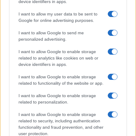
device identifiers in apps.
I want to allow my user data to be sent to
Google for online advertising purposes.
I want to allow Google to send me
personalized advertising.
Commercio internazionale: l’incidente
della nave Ever Given
I want to allow Google to enable storage
related to analytics like cookies on web or
device identifiers in apps.
di
Alessandro G. Fuso
3.3k
29 Marzo 2021, 16:11
I want to allow Google to enable storage
related to functionality of the website or app.
I want to allow Google to enable storage
related to personalization.
I want to allow Google to enable storage
related to security, including authentication
FINANZA
functionality and fraud prevention, and other
user protection.