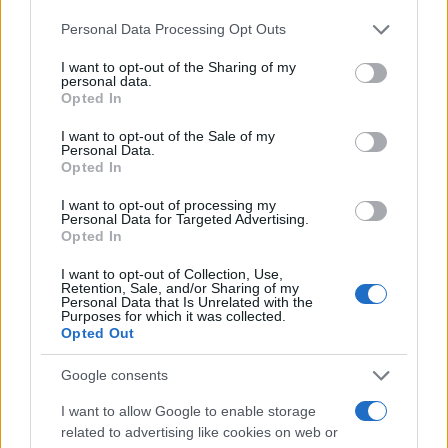
Personal Data Processing Opt Outs
I want to opt-out of the Sharing of my
personal data.
Opted In
La lezione dei Maya: quando si rompe
I want to opt-out of the Sale of my
l’equilibrio tra uomo e ambiente
Personal Data.
Opted In
I want to opt-out of processing my
di
Alessandro G. Fuso
4.4k
Personal Data for Targeted Advertising.
7 Agosto 2021, 15:00
Opted In
I want to opt-out of Collection, Use,
Retention, Sale, and/or Sharing of my
Personal Data that Is Unrelated with the
Purposes for which it was collected.
Opted Out
Google consents
I want to allow Google to enable storage
related to advertising like cookies on web or
ECONOMIA