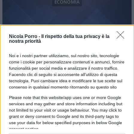
ECONOMIA
Nicola Porro -
Il rispetto della tua privacy è la
nostra priorità
Il ritorno dello spettro della
stagflazione
Noi e i nostri partner utilizziamo, sul nostro sito, tecnologie
come i cookie per personalizzare contenuti e annunci, fornire
funzionalità per social media e analizzare il nostro traffico.
di
Alessandro G. Fuso
4k
Facendo clic di seguito si acconsente all'utilizzo di questa
2 Novembre 2021, 8:32
tecnologia. Puoi cambiare idea e modificare le tue scelte sul
consenso in qualsiasi momento ritornando su questo sito
Please note that this website/app uses one or more Google
services and may gather and store information including but
not limited to your visit or usage behaviour. You may click to
grant or deny consent to Google and its third-party tags to
use your data for below specified purposes in below Google
ECONOMIA
consent section.