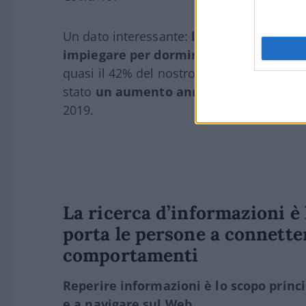
Un dato interessante:
le ore spese onlin
impiegare per dormire.
L’utente medio p
quasi il 42% del nostro tempo di veglia co
stato
un aumento annuo di oltre un qua
2019.
La ricerca d’informazioni è
porta le persone a connette
comportamenti
Reperire informazioni è lo scopo princ
e a navigare sul Web.