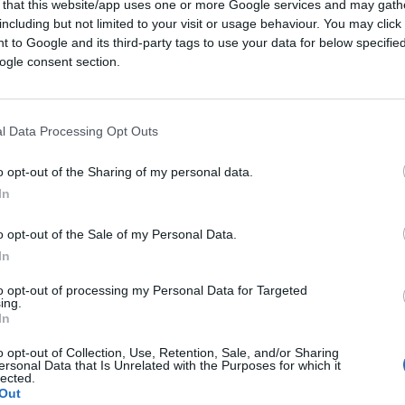
 that this website/app uses one or more Google services and may gath
o di utilizzo
including but not limited to your visit or usage behaviour. You may click 
 to Google and its third-party tags to use your data for below specifi
cresciuti gli utenti, ma anche il tempo
ogle consent section.
rispetto agli ultimi anni, arrivando
alle 2
i,
quasi un giorno intero alla settimana
.
 2021 spenderemo, collettivamente, oltre
l Data Processing Opt Outs
rme!
o opt-out of the Sharing of my personal data.
In
o opt-out of the Sale of my Personal Data.
In
to opt-out of processing my Personal Data for Targeted
ing.
In
e nel mondo hanno avuto accesso a un
Con una
crescita annua pari all’1,8%
, le
o opt-out of Collection, Use, Retention, Sale, and/or Sharing
ersonal Data that Is Unrelated with the Purposes for which it
arrivano a quota
5,22 miliardi, ossia il 66,6
lected.
Out