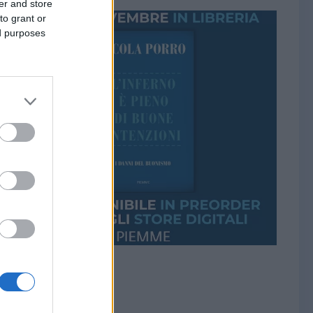
er and store
to grant or
ed purposes