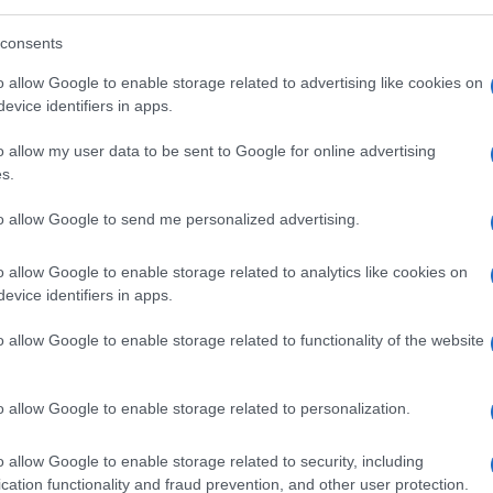
consents
o allow Google to enable storage related to advertising like cookies on
 a circa metà del nostro tempo speso
evice identifiers in apps.
o allow my user data to be sent to Google for online advertising
s.
to allow Google to send me personalized advertising.
e il tempo trascorso
o allow Google to enable storage related to analytics like cookies on
evice identifiers in apps.
lioni di nuovi utenti hanno avuto
o allow Google to enable storage related to functionality of the website
acendo registrare una
crescita del 7,3%
e
one.
La penetrazione Internet mondiale si
o allow Google to enable storage related to personalization.
sere ancora più alti in virtù di
ento degli utenti legate alla pandemia da
o allow Google to enable storage related to security, including
cation functionality and fraud prevention, and other user protection.