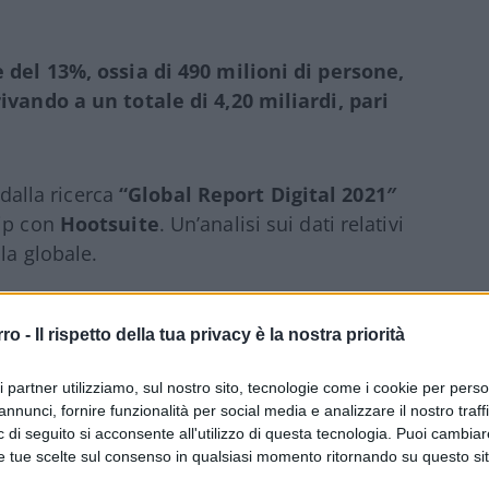
e del 13%, ossia di 490 milioni di persone,
rivando a un totale di 4,20 miliardi, pari
 dalla ricerca
“Global Report Digital 2021″
hip con
Hootsuite
. Un’analisi sui dati relativi
la globale.
rro -
Il rispetto della tua privacy è la nostra priorità
afico: la popolazione mondiale registra
 Secondo le Nazioni Unite il tasso di crescita
ri partner utilizziamo, sul nostro sito, tecnologie come i cookie per pers
la popolazione mondiale è cresciuta di circa
annunci, fornire funzionalità per social media e analizzare il nostro traff
 di seguito si acconsente all'utilizzo di questa tecnologia. Puoi cambiar
e tue scelte sul consenso in qualsiasi momento ritornando su questo si