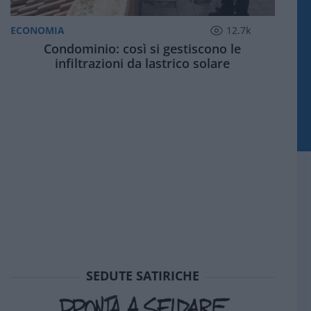
ECONOMIA
12.7k
Condominio: così si gestiscono le
infiltrazioni da lastrico solare
SEDUTE SATIRICHE