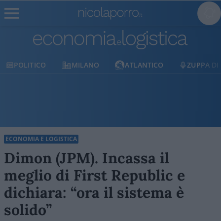
POLITICO
MILANO
ATLANTICO
ZUPPA DI
ECONOMIA E LOGISTICA
Dimon (JPM). Incassa il
meglio di First Republic e
dichiara: “ora il sistema è
solido”