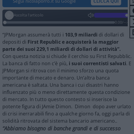
Segui nicolaporro.it su Google
CLICCA QUI
Ascolta l'articolo
0:00
/
--:--
“JPMorgan assumerà tutti i
103,9 miliardi
di dollari di
depositi di
First Republic e acquisterà la maggior
parte dei suoi 229,1 miliardi di dollari di attività”.
Con questa notizia si chiude il cerchio su First Repubblic.
La banca di fatto non c’è più,
i suoi correntisti salvati
. E
JPMorgan si ritrova con il minimo sforzo una quota
importante di mecato e denaro. Un’altra banca
americana è saltata. Una banca i cui disastri hanno
influenzato più o meno direttamente questa condizione
di mercato. In tutto questo contesto si inserisce la
potente figura di JAmie Dimon. Dimon dopo aver urlato
di crisi inerrarabili fino a qualche giorno fa, oggi parla di
solidità ritrovata del sistema bancario americano..
“Abbiamo bisogno di banche grandi e di successo