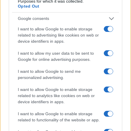
Purposes for which it was collected.
dell’essere affrontato ancora in maniera definitiva.
Opted Out
Il “too big to fail” è sempre più vero e tra poco il
Google consents
tema prima o poi verrà scritto nella maniera
I want to allow Google to enable storage
giusta.
related to advertising like cookies on web or
device identifiers in apps.
I want to allow my user data to be sent to
LEOPOLDO GASBARRO 02 maggio 2023
Google for online advertising purposes.
I want to allow Google to send me
personalized advertising.
I want to allow Google to enable storage
related to analytics like cookies on web or
device identifiers in apps.
I want to allow Google to enable storage
related to functionality of the website or app.