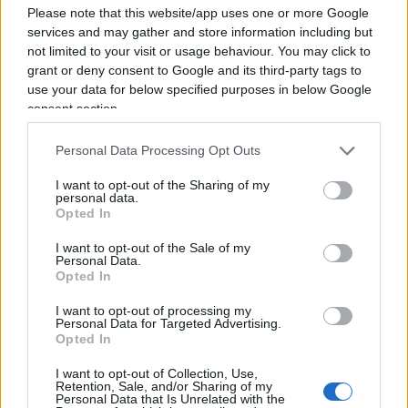
Please note that this website/app uses one or more Google
lunedì durante il normale orario lavorativo e i
services and may gather and store information including but
clienti avranno pieno accesso ai loro depositi, ha
not limited to your visit or usage behaviour. You may click to
affermato la FDIC.
grant or deny consent to Google and its third-party tags to
use your data for below specified purposes in below Google
consent section.
Anche il Tesoro degli Stati Uniti ha rilasciato una
dichiarazione lunedì mattina dopo l’annuncio
Personal Data Processing Opt Outs
dell’accordo, affermando che il sistema bancario
I want to opt-out of the Sharing of my
statunitense rimane solido, resiliente e con la
personal data.
Opted In
capacità di “adempiere al suo funzione essenziale
di fornire credito alle imprese e alle famiglie”.
I want to opt-out of the Sale of my
Personal Data.
Opted In
I want to opt-out of processing my
Staremo a vedere…
Personal Data for Targeted Advertising.
Opted In
I want to opt-out of Collection, Use,
Intanto in Italia si parla sempre di più di grandi
Retention, Sale, and/or Sharing of my
Personal Data that Is Unrelated with the
matrimoni da istituti bancari. Il tema è lontano