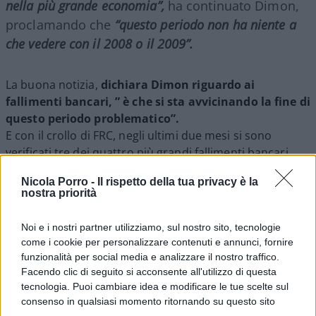
nella più grande economia”,
ha continuato Dimon,
proclamando che
“questo periodo non ha niente a
che vedere con il 2008 o il 2009”.
La buona notizia,
dichiara Dimon riguardo ai
fallimenti bancari, ” è che si sta avvicinando la fine di
questo periodo problematico”.
E con il crollo di FRC, negli ultimi due mesi si sono
verificati tre dei quattro più grandi fallimenti bancari
statunitensi. First Republic, con circa 233 miliardi di
Nicola Porro -
Il rispetto della tua privacy è la
dollari di attività alla fine del primo trimestre, si colloca
nostra priorità
appena dietro il crollo del 2008 di Washington Mutual. A
completare le prime quattro ci sono la Silicon Valley
Noi e i nostri partner utilizziamo, sul nostro sito, tecnologie
Bank e la Signature Bank, una banca con sede a New
come i cookie per personalizzare contenuti e annunci, fornire
York anch’essa fallita a marzo.
funzionalità per social media e analizzare il nostro traffico.
Facendo clic di seguito si acconsente all'utilizzo di questa
tecnologia. Puoi cambiare idea e modificare le tue scelte sul
A seguito della transazione, le 84 filiali di First
consenso in qualsiasi momento ritornando su questo sito
Republic riapriranno come parte di JPMorgan