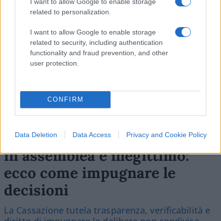
I want to allow Google to enable storage
#CORRENTISTI
#FIRST REPUBBLIC BANK
related to personalization.
#JPMORGAN
#SALVATAGGIO BANCHE
I want to allow Google to enable storage
related to security, including authentication
functionality and fraud prevention, and other
user protection.
Commenta per primo
CONFIRM
Condominio, il voto segreto
Data Deletion
Data Access
Privacy and Cookie Policy
in assemblea è illegittimo:
ecco come impugnare le
decisioni
La Cassazione tutela trasparenza, verificabilità e
diritto di impugnare le delibere non condivise