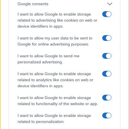
forte popolarità, ma anche di tante vendte, anche
Google consents
in CIna.
I want to allow Google to enable storage
related to advertising like cookies on web or
device identifiers in apps.
A maggio,
The Driven
, un blog automobilistico
australiano, ha riferito che il veicolo Model Y
I want to allow my user data to be sent to
dell’azienda ha superato la
Toyota Corolla
come
Google for online advertising purposes.
l’auto più venduta al mondo. di Tesla ha una
I want to allow Google to send me
forte possibilità di diventare lo standard in Nord
personalized advertising.
America.
I want to allow Google to enable storage
related to analytics like cookies on web or
device identifiers in apps.
Leopoldo Gabarro 18 luglio 2023
I want to allow Google to enable storage
related to functionality of the website or app.
#AUTO ELETTRICA
#TESLA
I want to allow Google to enable storage
related to personalization.
20