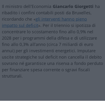
Il ministro dell’Economia
Giancarlo Giorgetti
ha
ribadito i confini contabili posti da Bruxelles,
ricordando che «
gli interventi hanno pieno
impatto sul deficit
»
. Per il triennio si ipotizza di
concentrare lo scostamento fino allo 0,9% nel
2028 per i programmi della difesa e di utilizzare
fino allo 0,3% all’anno (circa 7 miliardi di euro
annui) per gli investimenti energetici
. Imputare
uscite strategiche sul deficit non cancella il debito
sovrano né garantisce una riserva a fondo perduto
per finanziare spesa corrente o sgravi fiscali
strutturali.