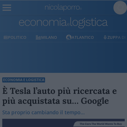
ITICO
MILANO
ATLANTICO
ZUPPA DI PORRO
ECONOMIA E LOGISTICA
È Tesla l’auto più ricercata e
più acquistata su… Google
Sta proprio cambiando il tempo...