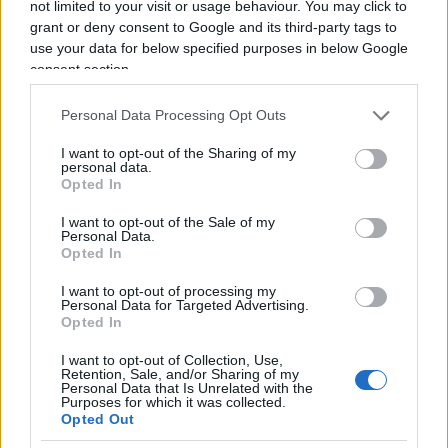
not limited to your visit or usage behaviour. You may click to
grant or deny consent to Google and its third-party tags to
Tesla
domina le classifiche globali di ricerca su
use your data for below specified purposes in below Google
consent section.
Internet per auto.
Personal Data Processing Opt Outs
I want to opt-out of the Sharing of my
Negli Stati Uniti, Tesla è in testa, ma Jeep segue da
personal data.
Opted In
vicino al secondo posto. Secondo i dati di Auto
Trader, Tesla sembra vincere la guerra dei prezzi
I want to opt-out of the Sale of my
Personal Data.
tra i veicoli elettrici. Alla fine di gennaio,
Tesla
a
Opted In
causa di una combinazione di fattori, ha puntato
I want to opt-out of processing my
su
riduzioni di prezzo e incentivi governativi
.
Personal Data for Targeted Advertising.
Opted In
Così il taglio del 20% ed i benefici fiscali hanno
messo in corsa tantissimi appassionati di ciò che
I want to opt-out of Collection, Use,
Retention, Sale, and/or Sharing of my
l’auto di Musk rappresenta davvero: un salto nel
Personal Data that Is Unrelated with the
Purposes for which it was collected.
futuro. Questa decisione sembra aver favorito
Opted Out
l’azienda di Musk che sta beneficiando di una