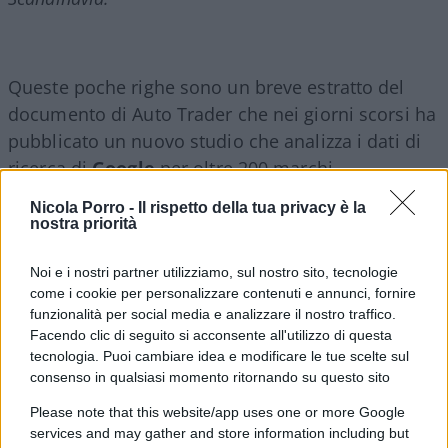
Queste poche righe sono un breve estratto del
documento di Auto Trader che nei giorni scorsi ha
pubblicato un nuovo studio che analizza i dati di
ricerca di
Google
per oltre 200 marchi
automobilistici in oltre 180 paesi per trovare le
Nicola Porro -
Il rispetto della tua privacy è la
automobili che i consumatori desiderano di più. I
nostra priorità
risultati premiano proprio Tesla. A seguito
Noi e i nostri partner utilizziamo, sul nostro sito, tecnologie
dell’imminente scomparsa delle auto a gas e
come i cookie per personalizzare contenuti e annunci, fornire
diesel, c’è stato un significativo spostamento della
funzionalità per social media e analizzare il nostro traffico.
domanda dei consumatori verso veicoli elettrici a
Facendo clic di seguito si acconsente all'utilizzo di questa
“emissioni zero”. Il nuovo studio di Auto Trader ha
tecnologia. Puoi cambiare idea e modificare le tue scelte sul
consenso in qualsiasi momento ritornando su questo sito
identificato in Tesla Inc. una delle case
automobilistiche più ricercate e famose al mondo
Please note that this website/app uses one or more Google
services and may gather and store information including but
tra i consumatori.