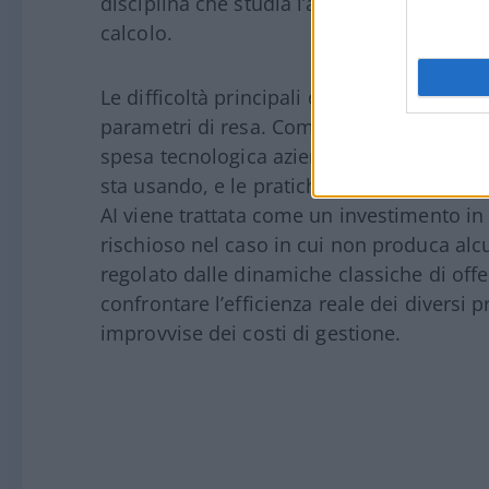
disciplina che studia l’acquisto, la gestio
calcolo.
Le difficoltà principali derivano dalla man
parametri di resa. Come spiegato da How
spesa tecnologica aziendale, “è una valuta 
sta usando, e le pratiche contabili non 
AI viene trattata come un investimento 
rischioso nel caso in cui non produca alc
regolato dalle dinamiche classiche di off
confrontare l’efficienza reale dei diversi 
improvvise dei costi di gestione.