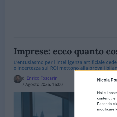
Imprese: ecco quanto cos
L'entusiasmo per l'intelligenza artificiale cede
e incertezza sul ROI mettono alla prova i bilan
di
Enrico Foscarini
Nicola Po
7 Agosto 2026, 16:00
Noi e i nost
contenuti e 
Facendo clic
modificare l