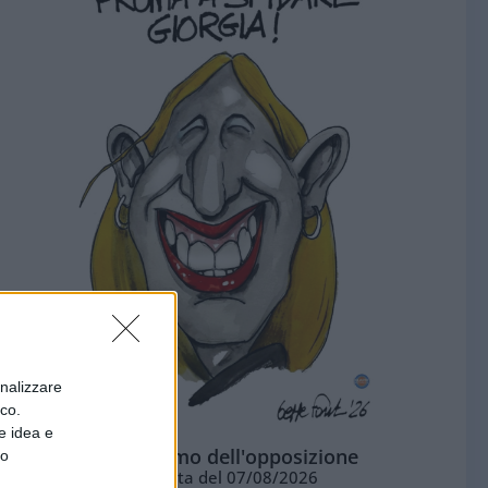
onalizzare
ico.
e idea e
L'ottimismo dell'opposizione
to
Vignetta del 07/08/2026