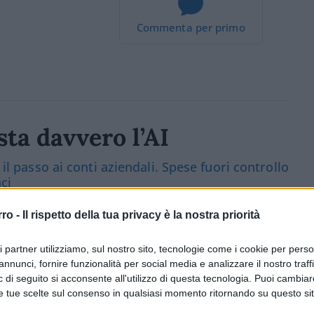
Commenta per primo
ta davvero l’AI
 il passo ai conti aziendali. Spese fuori controllo
ci
rro -
Il rispetto della tua privacy è la nostra priorità
1.4k
Visualizzazioni
0
commenti
ri partner utilizziamo, sul nostro sito, tecnologie come i cookie per pers
annunci, fornire funzionalità per social media e analizzare il nostro traff
 di seguito si acconsente all'utilizzo di questa tecnologia. Puoi cambiar
e tue scelte sul consenso in qualsiasi momento ritornando su questo si