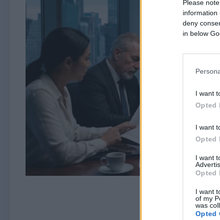
Please note
information 
deny consent
in below Go
Persona
I want t
Opted 
I want t
Opted 
I want 
Advertis
Opted 
I want t
of my P
was col
Opted 