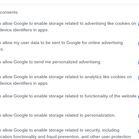
consents
o allow Google to enable storage related to advertising like cookies on
evice identifiers in apps.
o allow my user data to be sent to Google for online advertising
s.
to allow Google to send me personalized advertising.
telligenza artificiale sta affrontando la dura
o allow Google to enable storage related to analytics like cookies on
fase di adozione indiscriminata delle nuove
evice identifiers in apps.
are a ogni costo le potenzialità dei modelli
o allow Google to enable storage related to functionality of the website
 alla necessità di controllare i budget e
potenza di calcolo, erogata e fatturata sotto
gli nelle risorse finanziarie delle imprese.
o allow Google to enable storage related to personalization.
ed executive a porsi domande fondamentali
o allow Google to enable storage related to security, including
ndo alla nascita della tokenomics, la
cation functionality and fraud prevention, and other user protection.