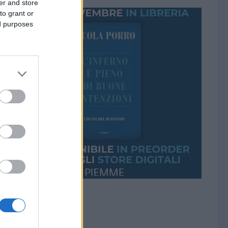
er and store
to grant or
ed purposes