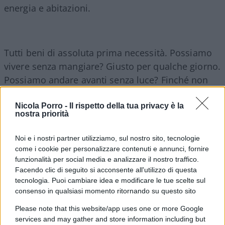
energia e abitazioni.
Tutti beni di assoluta prima necessità. Possiamo
vivere senza mangiare? Giusto per qualche giorno.
Possiamo andare avanti senza luce? Finché non
saranno esaurite le candele in commercio, forse…
Possiamo resistere vivendo senza una fissa
Nicola Porro -
Il rispetto della tua privacy è la
nostra priorità
dimora e senza un tetto sopra la testa? I più
temerari diranno che potrebbe rappresentare una
Noi e i nostri partner utilizziamo, sul nostro sito, tecnologie
sfida, ma dai… non scherziamo.
come i cookie per personalizzare contenuti e annunci, fornire
funzionalità per social media e analizzare il nostro traffico.
Facendo clic di seguito si acconsente all'utilizzo di questa
Ebbene… facciamo un urlo, ecco. Ma subito dopo
tecnologia. Puoi cambiare idea e modificare le tue scelte sul
un respiro perché è quello che ci serve.
consenso in qualsiasi momento ritornando su questo sito
Please note that this website/app uses one or more Google
services and may gather and store information including but