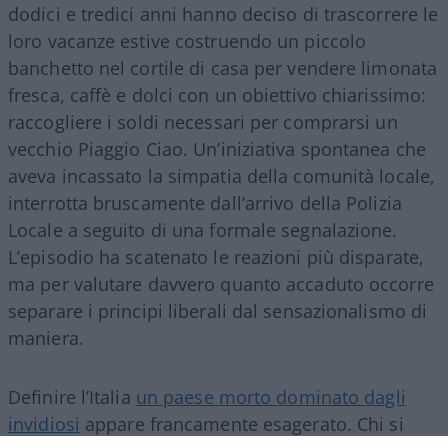
dodici e tredici anni hanno deciso di trascorrere le
loro vacanze estive costruendo un piccolo
banchetto nel cortile di casa per vendere limonata
fresca, caffè e dolci con un obiettivo chiarissimo:
raccogliere i soldi necessari per comprarsi un
vecchio Piaggio Ciao. Un’iniziativa spontanea che
aveva incassato la simpatia della comunità locale,
interrotta bruscamente dall’arrivo della Polizia
Locale a seguito di una formale segnalazione.
L’episodio ha scatenato le reazioni più disparate,
ma per valutare davvero quanto accaduto occorre
separare i principi liberali dal sensazionalismo di
maniera.
Definire l’Italia
un paese morto dominato dagli
invidiosi
appare francamente esagerato. Chi si