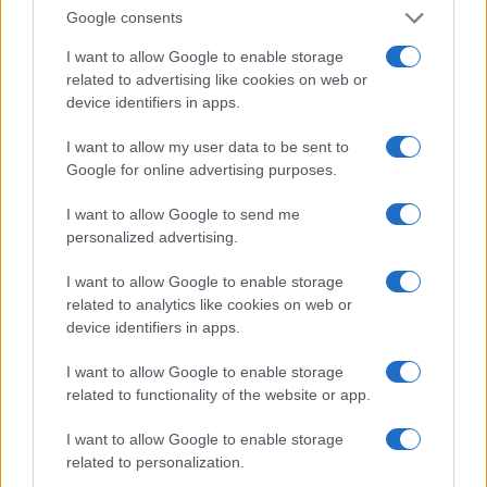
una favola con un lieto fine, almeno per ora, però
Google consents
per capire come affrontare le tempeste in Borsa,
I want to allow Google to enable storage
scambiamoci un… bacio. Nel senso di acronimo,
related to advertising like cookies on web or
device identifiers in apps.
K.I.S.S.: keep it simple, stupid
, tradotto: “Rimani
sul semplice, stupido!”
I want to allow my user data to be sent to
Google for online advertising purposes.
In
3 minuti e 50 secondi
, vi porto con me
IN
I want to allow Google to send me
GIRO
a una festa, dove tra scherzi e
personalized advertising.
fraintendimenti racconto il significato di K.I.S.S., di
I want to allow Google to enable storage
trend di mercato
, del
Rasoio di Occam
e di
related to analytics like cookies on web or
competenze necessarie che aiutano ad arginare i
device identifiers in apps.
danni.
I want to allow Google to enable storage
related to functionality of the website or app.
I want to allow Google to enable storage
Nel suo libro “Analitici secondi”
Aristotele
scrive:
related to personalization.
“
Possiamo presumere la superiorità della