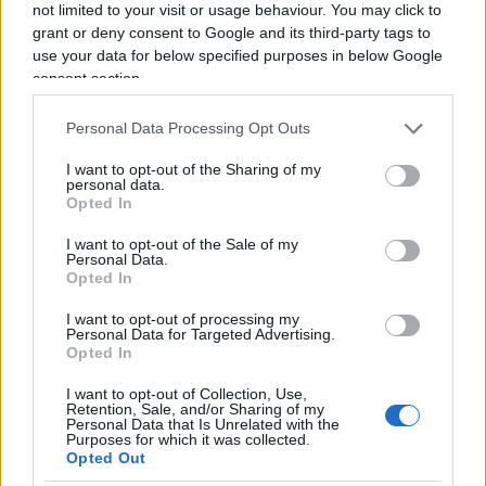
not limited to your visit or usage behaviour. You may click to
Quando i mercati finanziari sono caotici e a loro
grant or deny consent to Google and its third-party tags to
volta con la “testa” piena di incertezze e quindi in
use your data for below specified purposes in below Google
cerca di direzione, occorre prendersi del tempo,
consent section.
mettendo sottochiave la parte presente nel nostro
Personal Data Processing Opt Outs
dna di investitori/risparmiatori nervosi. Volete
altre opzioni? Ok, mettiamole nero su bianco.
I want to opt-out of the Sharing of my
personal data.
Opted In
Opzione numero uno: uscire dalle eventuali
I want to opt-out of the Sale of my
posizioni aperte sul mercato, girarsi dall’altra
Personal Data.
Opted In
parte, scappare. Opzione numero due: non farsi
prendere dal panico, stare calmi e osservare
I want to opt-out of processing my
Personal Data for Targeted Advertising.
prima di agire. Quale “suona” meglio? Domanda
Opted In
retorica con altrettanto risposta retorica.
I want to opt-out of Collection, Use,
Retention, Sale, and/or Sharing of my
Personal Data that Is Unrelated with the
Purposes for which it was collected.
Opted Out
Questa non è certo una favola, o meglio… non è