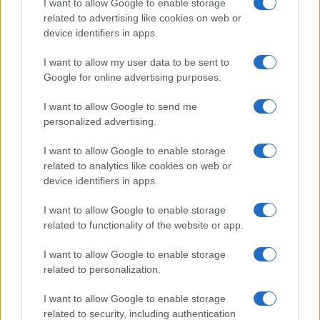
I want to allow Google to enable storage
e riteniamo che il contagio sia relativamente
related to advertising like cookies on web or
contenuto.
device identifiers in apps.
I want to allow my user data to be sent to
Google for online advertising purposes.
Tuttavia, dato che il sentiment può cambiare
I want to allow Google to send me
molto rapidamente, monitoreremo attentamente
personalized advertising.
la situazione nei prossimi giorni per eventuali
I want to allow Google to enable storage
ricadute sui rischi.
related to analytics like cookies on web or
device identifiers in apps.
La Silicon Valley Bank fa tremare i mercati
I want to allow Google to enable storage
related to functionality of the website or app.
1
I want to allow Google to enable storage
related to personalization.
Leggi i commenti
I want to allow Google to enable storage
related to security, including authentication