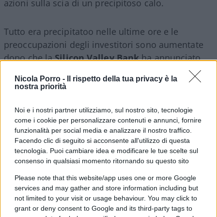
azioni sulla scia di un precipitoso calo.
Tutto era precipitatoo nelle ultime ore e le
preoccupazioni degli investitori sono aumentate
dopo che la
Silicon Valley Bank
ha annunciato
un’offerta azionaria per coprire le perdite nel suo
Nicola Porro -
Il rispetto della tua privacy è la
portafoglio titoli e un rallentamento dei
nostra priorità
finanziamenti. SVB è una banca con sede nella
Silicon Valley, con particolare attenzione ai prestiti
Noi e i nostri partner utilizziamo, sul nostro sito, tecnologie
come i cookie per personalizzare contenuti e annunci, fornire
alle start-up tecnologiche. SVB ha annunciato che
funzionalità per social media e analizzare il nostro traffico.
stava vendendo il suo portafoglio Asset For Sale ($
Facendo clic di seguito si acconsente all'utilizzo di questa
21 miliardi) per posizionarsi a tassi più elevati e
tecnologia. Puoi cambiare idea e modificare le tue scelte sul
nel processo ha subito una perdita di $ 1,8
consenso in qualsiasi momento ritornando su questo sito
miliardi. È stato quindi costretto a raccogliere
Please note that this website/app uses one or more Google
capitali per sostenere i suoi buffer. L’annuncio ha
services and may gather and store information including but
not limited to your visit or usage behaviour. You may click to
visto un forte calo del prezzo delle sue azioni, che
grant or deny consent to Google and its third-party tags to
ha accelerato quando un certo numero di fondi ha