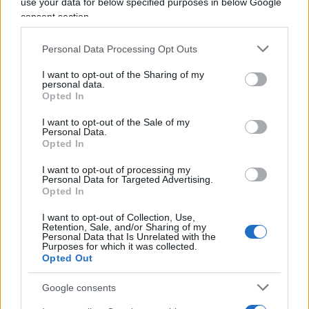
use your data for below specified purposes in below Google
consigliato di ritirare i finanziamenti dalla banca.
consent section.
SVB (prima delle mosse di ieri) aveva oltre 200
Personal Data Processing Opt Outs
miliardi di attività. Hanno una forte esposizione
alla gestione della liquidità e il portafoglio prestiti
I want to opt-out of the Sharing of my
personal data.
è orientato al prestito all’avvio. Quindi, non è una
Opted In
banca di Wall Street “normale” sotto molti aspetti.
I want to opt-out of the Sale of my
Personal Data.
Opted In
Poi il fallimento.
I want to opt-out of processing my
Personal Data for Targeted Advertising.
Opted In
La domanda più ampia per il mercato è se i
I want to opt-out of Collection, Use,
problemi SVB siano esclusivi di SVB (o di un
Retention, Sale, and/or Sharing of my
Personal Data that Is Unrelated with the
numero limitato di banche simili) o potrebbero
Purposes for which it was collected.
Opted Out
estendersi al settore finanziario e ai mercati
azionari più ampi. Data la natura unica delle
Google consents
operazioni SVB, riteniamo che il primo sia il caso