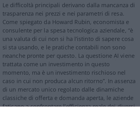
Le difficoltà principali derivano dalla mancanza di
trasparenza nei prezzi e nei parametri di resa.
Come spiegato da Howard Rubin, economista e
consulente per la spesa tecnologica aziendale, “è
una valuta di cui non si ha l’istinto di sapere cosa
si sta usando, e le pratiche contabili non sono
neanche pronte per questo. La questione AI viene
trattata come un investimento in questo
momento, ma è un investimento rischioso nel
caso in cui non produca alcun ritorno”. In assenza
di un mercato unico regolato dalle dinamiche
classiche di offerta e domanda aperta, le aziende
faticano a confrontare l’efficienza reale dei diversi
provider, trovandosi esposte a fluttuazioni
improvvise dei costi di gestione.