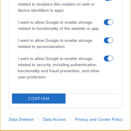
risultano allettanti in questo contesto di bassi
related to analytics like cookies on web or
device identifiers in apps.
rendimenti”, – spiega
Gerry Evelyn, Client
Portfolio Manager Invesco Global Debt
I want to allow Google to enable storage
ricordando come la
ripresa mondiale post Covid
related to functionality of the website or app.
sia ben avviata, con stime riviste al rialzo per il
I want to allow Google to enable storage
2021. Pertanto anche considerando l’atteso boom
related to personalization.
del fenomeno della reflazione, il mercato
I want to allow Google to enable storage
obbligazionario tornerà centrale, sottolinea
related to security, including authentication
l’esperto. A partire proprio dal debito dei mercati
functionality and fraud prevention, and other
emergenti in valuta locale, che offre “una bassa
user protection.
correlazione sia con le obbligazioni sia con le
azioni globali, il che rende evidenti i potenziali
vantaggi di diversificazione derivanti
CONFIRM
dall’inserimento in un portafoglio obbligazionario
o azionario globale. A sua volta, questa mossa
Data Deletion
Data Access
Privacy and Cookie Policy
dovrebbe ridurre la volatilità del portafoglio
complessivo”. Certo, la Cina ha ancora molto da