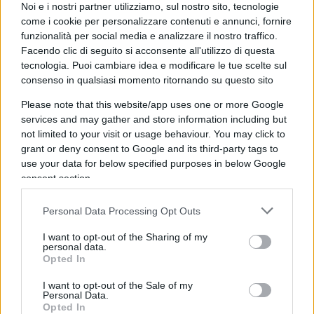
Noi e i nostri partner utilizziamo, sul nostro sito, tecnologie
start-up innovative
. Benché sia difficile
come i cookie per personalizzare contenuti e annunci, fornire
individuare con precisione le nuove società che
funzionalità per social media e analizzare il nostro traffico.
saranno davvero vincenti, gli esperti di Invesco
Facendo clic di seguito si acconsente all'utilizzo di questa
sono convinti che investire nei portafogli di
tecnologia. Puoi cambiare idea e modificare le tue scelte sul
consenso in qualsiasi momento ritornando su questo sito
queste platform company possa offrire
rendimenti interessanti
. E anche in questo caso
Please note that this website/app uses one or more Google
services and may gather and store information including but
conta la selezione, perché – spiega il Big del
not limited to your visit or usage behaviour. You may click to
risparmio globale – se è vero che in molti casi le
grant or deny consent to Google and its third-party tags to
società più innovative scambiano a premio,
use your data for below specified purposes in below Google
adottando un rigoroso approccio di selezione
consent section.
basato sulle valutazioni, è possibile ancora oggi
Personal Data Processing Opt Outs
individuare attori innovativi sottovalutati, in Asia
come negli altri mercati emergenti.
I want to opt-out of the Sharing of my
personal data.
Opted In
I want to opt-out of the Sale of my
Personal Data.
Opted In