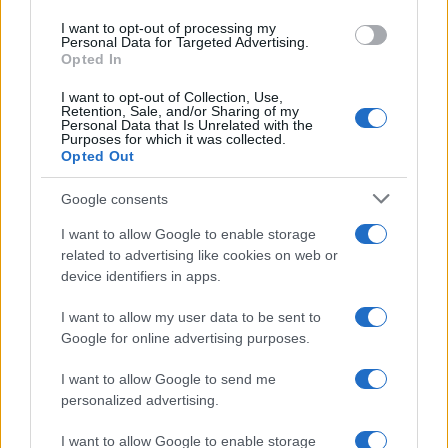
L’ex Bot People a caccia di
I want to opt-out of processing my
rendimenti
Personal Data for Targeted Advertising.
Opted In
La Cina, secondo gli esperti di Invesco,
I want to opt-out of Collection, Use,
rappresenta poi una carta da giocare (o
Retention, Sale, and/or Sharing of my
Personal Data that Is Unrelated with the
perlomeno da prendere in seria considerazione)
Purposes for which it was collected.
Opted Out
anche per il
popolo dei bond-holder
, ormai
costretto ad andare a caccia di rendimenti in un
Google consents
mercato obbligazionario contraddistinto da tassi
I want to allow Google to enable storage
ridotti a zero (o in alcuni casi negativi) e volatilità
related to advertising like cookies on web or
crescente. Il big del risparmio, guarda infatti con
device identifiers in apps.
fiducia al
debito sovrano dei Paesi emergenti in
I want to allow my user data to be sent to
valuta locale
, e in particolare a quello del
Google for online advertising purposes.
Dragone. Nel corso degli ultimi anni, infatti, l’area
asiatica “ha beneficiato di una crescita progressiva
I want to allow Google to send me
personalized advertising.
nonché del miglioramento dei profili di credito dei
Paesi, mentre gli elevati attuali premi a termine
I want to allow Google to enable storage