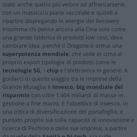
stato anche quello più veloce ad affrancarsene,
con un massiccio piano vaccinale e quindi a
ripartire dispiegando le energie del Recovery.
Insomma chi pensa ancora alla Cina solo come
una grande fabbrica di prodotti low cost, deve
cambiare idea, perché il Dragone
è ormai una
superpotenza mondiale
, che vede in cima al
proprio export tipologie di prodotti come
le
tecnologie 5G
, i
chip
e l’elettronica in genere. A
guidarci in questo viaggio tra le imprese della
Grande Muraglia è
Invesco, big mondiale del
risparmio
con oltre 1.404 miliardi di masse in
gestione a fine marzo.
E l’obiettivo di Invesco, in
una ottica di diversificazione del portafoglio, è
puntato proprio sia sulla capacità di innovazione e
ricerca di Pechino e delle sue imprese, a partire
da quelle della
Sanità e hi-tech
, sia sulle