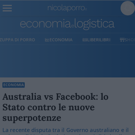
ECONOMIA
LIBERILIBRI
SHOP
SOSTIENICI
ECONOMIA
Australia vs Facebook: lo
Stato contro le nuove
superpotenze
La recente disputa tra il Governo australiano e il