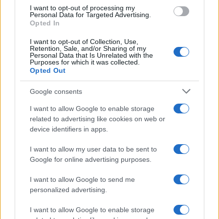
tagliato fuori dalla piattaforma. Facebook, con le
I want to opt-out of processing my
Personal Data for Targeted Advertising.
sue azioni, ha dato definitivamente prova di una
Opted In
cosa che io affermo da tempo: queste compagnie
I want to opt-out of Collection, Use,
hanno raggiunto la potenza di veri e propri
stati
Retention, Sale, and/or Sharing of my
Personal Data that Is Unrelated with the
sovranazionali
, tanto che adesso nemmeno i
Purposes for which it was collected.
Opted Out
leader di una nazione possono più imporsi su di
loro.
Google consents
I want to allow Google to enable storage
Già da qualche tempo anche i politici avevano
related to advertising like cookies on web or
iniziato a realizzare la cosa: le prime avvisaglie si
device identifiers in apps.
erano viste durante il
caso Trump
, con diversi
I want to allow my user data to be sent to
esponenti mondiali che si erano scagliati contro i
Google for online advertising purposes.
social per la decisione arbitraria di sospendere
I want to allow Google to send me
l’account di un presidente, accampando come
personalized advertising.
scusa la libertà d’espressione. In verità più che
una lotta per la libertà qui si tratta di una
I want to allow Google to enable storage