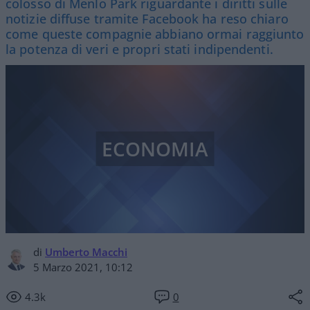
colosso di Menlo Park riguardante i diritti sulle
notizie diffuse tramite Facebook ha reso chiaro
come queste compagnie abbiano ormai raggiunto
la potenza di veri e propri stati indipendenti.
ECONOMIA
di
Umberto Macchi
5 Marzo 2021, 10:12
4.3k
0