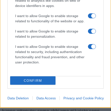
related to analytics like cookies on web or
questione di potere
: Stati e governi non possono
device identifiers in apps.
tollerare che ci siano delle aree al di fuori della
loro influenza e vogliono riprendere il controllo,
I want to allow Google to enable storage
ma hanno aspettato troppo e ormai si sono
related to functionality of the website or app.
accorti di aver perso.
I want to allow Google to enable storage
related to personalization.
I want to allow Google to enable storage
Basta guardare a cose come la diffusione
related to security, including authentication
dell’informazione, i Big e gli Small Data: tutte
functionality and fraud prevention, and other
user protection.
fonti di potere
economico e sociale su cui la
politica ha perso o non ha mai avuto alcuna presa
e che invece vorrebbe far sue. Per questo mosse
CONFIRM
come quella tentata dal governo australiano sono
destinate a ripetersi nel prossimo futuro. Dal
canto loro i social e i colossi del web non hanno
Data Deletion
Data Access
Privacy and Cookie Policy
alcuna intenzione di rinunciare a quello che
hanno ottenuto: come abbiamo già visto sono