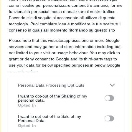
come i cookie per personalizzare contenuti e annunci, fornire
Zuckerberg: la libertà di scegliere con quali editori
funzionalità per social media e analizzare il nostro traffico.
stipulare l’accordo e la rimozione della clausola
Facendo clic di seguito si acconsente all'utilizzo di questa
sull’arbitrato statale. Di conseguenza anche
tecnologia. Puoi cambiare idea e modificare le tue scelte sul
Facebook ha fatto marcia indietro e riportato la
consenso in qualsiasi momento ritornando su questo sito
situazione alla normalità.
Please note that this website/app uses one or more Google
services and may gather and store information including but
not limited to your visit or usage behaviour. You may click to
grant or deny consent to Google and its third-party tags to
Stato politico contro Stato
use your data for below specified purposes in below Google
consent section.
digitale
Personal Data Processing Opt Outs
I want to opt-out of the Sharing of my
Quello che è successo nei giorni scorsi è un
personal data.
evento di storico: per la prima volta uno Stato ha
Opted In
dovuto trattare alla pari una compagnia privata,
I want to opt-out of the Sale of my
arrivando a dover fare marcia indietro su una
Personal Data.
Opted In
proposta di legge per non rischiare di ritrovarsi