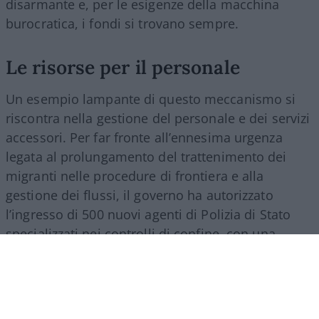
disarmante e, per le esigenze della macchina
burocratica, i fondi si trovano sempre.
Le risorse per il personale
Un esempio lampante di questo meccanismo si
riscontra nella gestione del personale e dei servizi
accessori. Per far fronte all’ennesima urgenza
legata al prolungamento del trattenimento dei
migranti nelle procedure di frontiera e alla
gestione dei flussi, il governo ha autorizzato
l’ingresso di 500 nuovi agenti di Polizia di Stato
specializzati nei controlli di confine, con una
spesa a regime che supererà i 27 milioni di euro
all’anno. Nello stesso provvedimento si trova
spazio per una misura d’impatto economico
rilevante: la nomina di un commissario