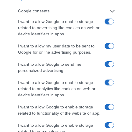
ignorando i rischi per la contrattazione collettiva e
i costi per il sistema produttivo, stimati tra 3 e 7
Google consents
miliardi. Il risultato fu un fallimento politico: la
I want to allow Google to enable storage
maggioranza trasformò il testo in una delega al
related to advertising like cookies on web or
governo e le opposizioni denunciarono uno
device identifiers in apps.
“scippo” dopo aver presentato una proposta che
I want to allow my user data to be sent to
non aveva alcuna possibilità di passare.
Google for online advertising purposes.
I want to allow Google to send me
Il problema culturale: la spesa
personalized advertising.
come soluzione
I want to allow Google to enable storage
related to analytics like cookies on web or
device identifiers in apps.
Il filo rosso è evidente. Se ogni obiettivo politico
diventa automaticamente una spesa da finanziare,
I want to allow Google to enable storage
related to functionality of the website or app.
si scivola nella logica per cui basta decidere e poi
trovare i soldi “in qualche modo”. Ma governare
I want to allow Google to enable storage
significa scegliere priorità dentro vincoli dati, non
related to personalization.