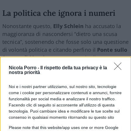
La politica che ignora i numeri
Nonostante questo,
Elly Schlein
ha accusato la
maggioranza di nascondersi “dietro una scusa
tecnica”, sostenendo che fosse solo una questione
di volontà politica e citando perfino il
Ponte sullo
Stretto di Messina
come esempio di coperture
trovate altrove. Un paragone che non regge,
Nicola Porro -
Il rispetto della tua privacy è la
nostra priorità
perché le coperture non sono intercambiabili a
piacimento e soprattutto non si possono
Noi e i nostri partner utilizziamo, sul nostro sito, tecnologie
finanziare spese strutturali con poste incerte. È la
come i cookie per personalizzare contenuti e annunci, fornire
differenza tra annunciare e governare.
funzionalità per social media e analizzare il nostro traffico.
Facendo clic di seguito si acconsente all'utilizzo di questa
tecnologia. Puoi cambiare idea e modificare le tue scelte sul
consenso in qualsiasi momento ritornando su questo sito
Dalla maggioranza è arrivata una replica basata
Please note that this website/app uses one or more Google
sui conti. La relatrice
Marta Schifone
ha ricordato