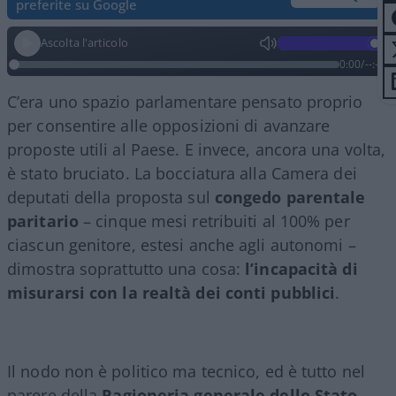
preferite su Google
Ascolta l'articolo
0:00
/
--:--
C’era uno spazio parlamentare pensato proprio
per consentire alle opposizioni di avanzare
proposte utili al Paese. E invece, ancora una volta,
è stato bruciato. La bocciatura alla
Camera dei
deputati
della proposta sul
congedo parentale
paritario
– cinque mesi retribuiti al 100% per
ciascun genitore, estesi anche agli autonomi –
dimostra soprattutto una cosa:
l’incapacità di
misurarsi con la realtà dei conti pubblici
.
Il nodo non è politico ma tecnico, ed è tutto nel
parere della
Ragioneria generale dello Stato
,