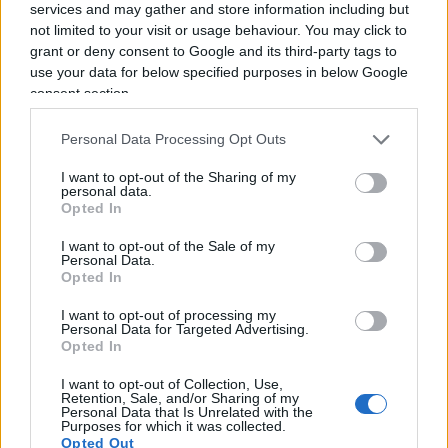
services and may gather and store information including but
che “presentare proposte senza coperture
not limited to your visit or usage behaviour. You may click to
adeguate non è tutelare le famiglie: è fare
grant or deny consent to Google and its third-party tags to
use your data for below specified purposes in below Google
propaganda sulla loro pelle”, mentre il presidente
consent section.
della commissione Lavoro
Walter Rizzetto
ha
chiarito che i sussidi ambientalmente dannosi
Personal Data Processing Opt Outs
non sono capitoli di spesa liberabili ma
I want to opt-out of the Sharing of my
classificazioni statistiche e che un impatto da
personal data.
Opted In
circa 4 miliardi impone serietà contabile.
I want to opt-out of the Sale of my
Personal Data.
Il precedente del salario minimo
Opted In
I want to opt-out of processing my
Il punto politico vero è che non si tratta di un
Personal Data for Targeted Advertising.
episodio isolato. Il precedente della proposta sul
Opted In
salario minimo
lo dimostra. Anche in quel caso
I want to opt-out of Collection, Use,
Retention, Sale, and/or Sharing of my
le opposizioni avevano costruito una misura
Personal Data that Is Unrelated with the
Purposes for which it was collected.
rigida, con una soglia legale unica di 9 euro l’ora,
Opted Out