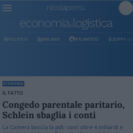
MILANO
ATLANTICO
ZUPPA DI PORRO
ECONOMIA
IL FATTO
Congedo parentale paritario,
Schlein sbaglia i conti
La Camera boccia la pdl: costi oltre 4 miliardi e