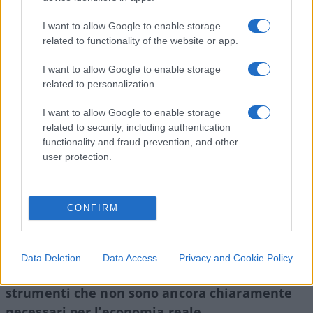
servizi
online e offline
simili a una valuta digitale
tradizionale.
I want to allow Google to enable storage
related to functionality of the website or app.
Tuttavia, il fatto che queste affermazioni
I want to allow Google to enable storage
emergano in un contesto di pressioni politiche
related to personalization.
piuttosto che da un chiaro fabbisogno di mercato
I want to allow Google to enable storage
rende
le motivazioni istituzionali meritevoli di
related to security, including authentication
scrutinio critico
.
functionality and fraud prevention, and other
user protection.
Da più parti si osserva difatti che esistono già
CONFIRM
soluzioni private e interoperabili per i pagamenti
digitali, e che l’argomento dell’autonomia
tecnologica – pur legittimo nel quadro strategico
Data Deletion
Data Access
Privacy and Cookie Policy
globale – può servire
a giustificare spinte verso
strumenti che non sono ancora chiaramente
necessari per l’economia reale
.