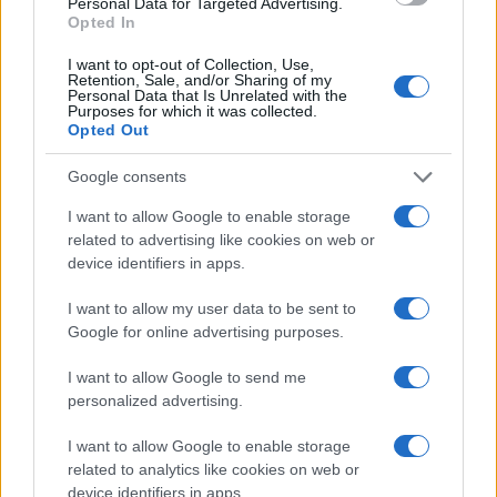
Personal Data for Targeted Advertising.
questione tecnica, e questo emerge chiaramente
Opted In
dal numero di emendamenti sul regolamento –
I want to opt-out of Collection, Use,
oltre
1.500, una cifra straordinariamente alta
Retention, Sale, and/or Sharing of my
Personal Data that Is Unrelated with the
per un testo finanziario
– che riflette la
Purposes for which it was collected.
polarizzazione politica e la varietà di interessi in
Opted Out
gioco (alcuni legati alla protezione della privacy,
Google consents
altri alla stabilità finanziaria, altri ancora a visioni
ideologiche divergenti sulla funzione dello Stato
I want to allow Google to enable storage
related to advertising like cookies on web or
nell’economia).
device identifiers in apps.
I want to allow my user data to be sent to
Google for online advertising purposes.
Il progetto presentato dalla Commissione e
sostenuto da Dombrovskis viene descritto come
I want to allow Google to send me
personalized advertising.
un modo per modernizzare i pagamenti europei e
rafforzare la capacità dell’euro di competere
I want to allow Google to enable storage
nell’era digitale, garantendo potenzialmente
related to analytics like cookies on web or
device identifiers in apps.