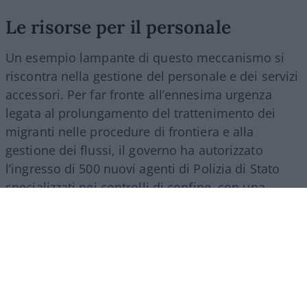
Le risorse per il personale
Un esempio lampante di questo meccanismo si
riscontra nella gestione del personale e dei servizi
accessori. Per far fronte all’ennesima urgenza
legata al prolungamento del trattenimento dei
migranti nelle procedure di frontiera e alla
gestione dei flussi, il governo ha autorizzato
l’ingresso di 500 nuovi agenti di Polizia di Stato
specializzati nei controlli di confine, con una
spesa a regime che supererà i 27 milioni di euro
all’anno. Nello stesso provvedimento si trova
spazio per una misura d’impatto economico
rilevante: la nomina di un commissario
straordinario per lo smaltimento dei materiali
Covid, incaricato di svuotare i magazzini da