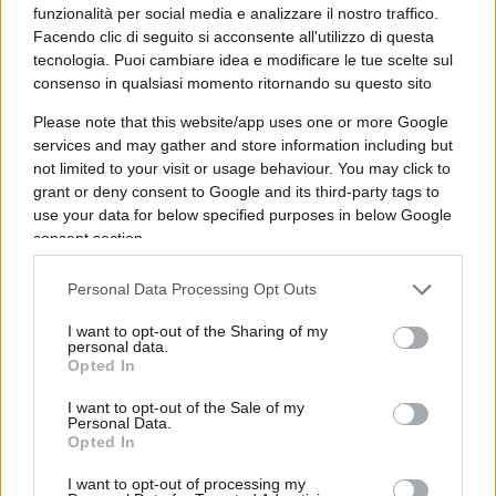
funzionalità per social media e analizzare il nostro traffico.
(Ppe), è toccato un ruolo ambiguo: dopo mesi di
Facendo clic di seguito si acconsente all'utilizzo di questa
silenzio ha proposto una bozza che pone
tecnologia. Puoi cambiare idea e modificare le tue scelte sul
condizioni molto più caute, invitando a verificare
consenso in qualsiasi momento ritornando su questo sito
se
il mercato privato possa costruire prima
Please note that this website/app uses one or more Google
una rete europea di pagamenti
e solo in caso
services and may gather and store information including but
not limited to your visit or usage behaviour. You may click to
contrario procedere a una valuta della banca
grant or deny consent to Google and its third-party tags to
centrale. Questa posizione è stata interpretata da
use your data for below specified purposes in below Google
molti come
una frenata politica mascherata da
consent section.
tecnicismo
, piuttosto che come una seria
Personal Data Processing Opt Outs
riflessione sui reali interessi economici degli
europei.
I want to opt-out of the Sharing of my
personal data.
Opted In
Attivismo burocratico o reale
I want to opt-out of the Sale of my
bisogno?
Personal Data.
Opted In
Il dibattito sull’euro digitale non è soltanto una
I want to opt-out of processing my