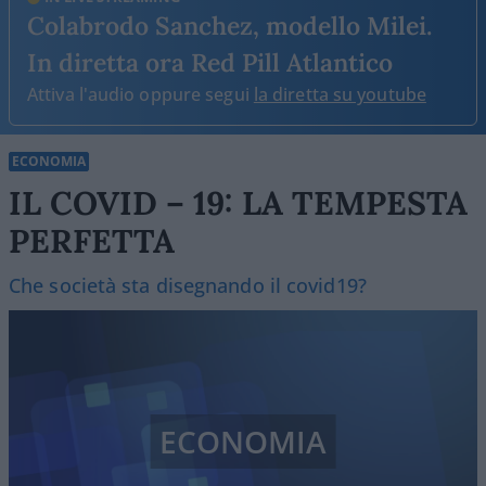
Colabrodo Sanchez, modello Milei.
In diretta ora Red Pill Atlantico
Attiva l'audio oppure segui
la diretta su youtube
ECONOMIA
IL COVID – 19: LA TEMPESTA
PERFETTA
Che società sta disegnando il covid19?
ECONOMIA