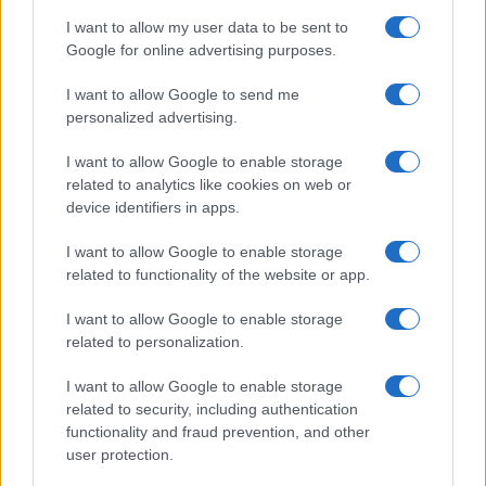
propria vita sociale, hanno timore di finire in
I want to allow my user data to be sent to
ospedale, e di non avere nessuno accanto al
Google for online advertising purposes.
momento del trapasso, hanno visto la loro vita
I want to allow Google to send me
cambiare radicalmente, e sono stati altrettanto
personalized advertising.
abili nell’imparare ad utilizzare le nuove
tecnologie per poter rimanere in contatto con i
I want to allow Google to enable storage
related to analytics like cookies on web or
familiari.
device identifiers in apps.
I want to allow Google to enable storage
La mancanza di certezze dovuta a continue ed
related to functionality of the website or app.
improvvise restrizioni che relegano l’individuo ad
una vita che si divide tra casa e ufficio per i più
I want to allow Google to enable storage
fortunati, se si considera che la maggior parte dei
related to personalization.
lavoratori sono da un anno in smart working
I want to allow Google to enable storage
chiusi tra le mura domestiche; la paura della
related to security, including authentication
perdita del posto di lavoro, e dell’impoverimento,
functionality and fraud prevention, and other
user protection.
a lungo andare non può che portare sull’orlo di