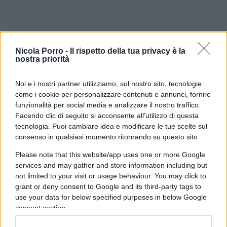
Le donne, i giovani e gli anziani,
Nicola Porro -
Il rispetto della tua privacy è la
sono i soggetti più a rischio
nostra priorità
depressione.
Noi e i nostri partner utilizziamo, sul nostro sito, tecnologie
Le
donne
, già vivevano uno stato di disagio,
come i cookie per personalizzare contenuti e annunci, fornire
funzionalità per social media e analizzare il nostro traffico.
molte di loro purtroppo dovuto anche a situazioni
Facendo clic di seguito si acconsente all'utilizzo di questa
familiari border – line, ne sono conferma i troppi
tecnologia. Puoi cambiare idea e modificare le tue scelte sul
femminicidi di cui si racconta nelle cronache nere
consenso in qualsiasi momento ritornando su questo sito
e, vergognosamente scaduti in fatti quasi
Please note that this website/app uses one or more Google
“ricorrenti” a causa della loro molteplicità.
services and may gather and store information including but
not limited to your visit or usage behaviour. You may click to
grant or deny consent to Google and its third-party tags to
use your data for below specified purposes in below Google
Le donne, sono state le più toccate dagli effetti
consent section.
del virus perché hanno dovuto e continuano a