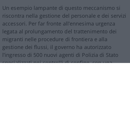
Un esempio lampante di questo meccanismo si
riscontra nella gestione del personale e dei servizi
accessori. Per far fronte all’ennesima urgenza
legata al prolungamento del trattenimento dei
migranti nelle procedure di frontiera e alla
gestione dei flussi, il governo ha autorizzato
l’ingresso di 500 nuovi agenti di Polizia di Stato
specializzati nei controlli di confine, con una
spesa a regime che supererà i 27 milioni di euro
all’anno. Nello stesso provvedimento si trova
spazio per una misura d’impatto economico
rilevante: la nomina di un commissario
straordinario per lo smaltimento dei materiali
Covid, incaricato di svuotare i magazzini da
mascherine e presidi inutilizzati accumulati
durante la pandemia. L’operazione comporta un