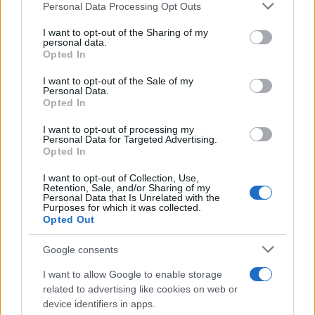
Personal Data Processing Opt Outs
sopportare il doppio degli uomini, tra lavoro e
cura della famiglia durante i vari lockdown.
I want to opt-out of the Sharing of my
personal data.
Opted In
I giovani
che con la chiusura delle scuole e
I want to opt-out of the Sale of my
università hanno visto la loro vita catapultata nel
Personal Data.
Opted In
totale stato “
virtual/internauta
”, patiscono la
mancanza diretta delle relazioni interpersonali, un
I want to opt-out of processing my
Personal Data for Targeted Advertising.
fattore decisivo per il loro sviluppo psichico,
Opted In
parliamo di quella fascia di età che va dai 16 ai 30
I want to opt-out of Collection, Use,
anni che stanno diventando anche loro troppo
Retention, Sale, and/or Sharing of my
Personal Data that Is Unrelated with the
protagonisti delle pagine di cronaca nera tra
Purposes for which it was collected.
Opted Out
suicidi, aggregazioni violente…
Google consents
I want to allow Google to enable storage
Gli anziani
over 65, i più fragili, e terrorizzati dal
related to advertising like cookies on web or
device identifiers in apps.
virus al punto da aver praticamente azzerato la