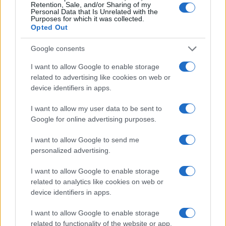
onnipresente scure del Patto di Stabilità con tutte
Retention, Sale, and/or Sharing of my
Personal Data that Is Unrelated with the
le sue regole, che potrebbe portare ulteriori
Purposes for which it was collected.
Opted Out
problemi nello scenario delle penalizzazioni
andandosi ad aggiungere al già altissimo debito e
Google consents
alla prevista contrazione del PIL stimata dall’OCSE
I want to allow Google to enable storage
in 11 punti percentuali fatta salva una seconda
related to advertising like cookies on web or
ondata di epidemia, in caso contrario la
device identifiers in apps.
contrazione prevista si aggirerà intorno al 14%.
I want to allow my user data to be sent to
Google for online advertising purposes.
Praticamente la crisi che ci aspetterà in autunno
colpirà l’occupazione al pari del PIL.
I want to allow Google to send me
personalized advertising.
Tornando in Italia è compito del Governo italiano
I want to allow Google to enable storage
predisporre e non sempre e, solo annunciare,
related to analytics like cookies on web or
device identifiers in apps.
misure più che urgenti atte a sostenere
l’economia reale o andranno persi migliaia di
I want to allow Google to enable storage
posti di lavoro e la crisi tanto temuta e paventata
related to functionality of the website or app.