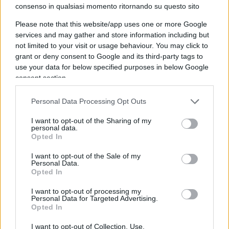
Fondi Europei, Sure, Banca Europa degli
consenso in qualsiasi momento ritornando su questo sito
Investimenti sarà sicuramente una cifra più che
Please note that this website/app uses one or more Google
considerevole ma di certo non sufficiente a
services and may gather and store information including but
coprire e rilanciare il sistema produttivo cosi
not limited to your visit or usage behaviour. You may click to
grant or deny consent to Google and its third-party tags to
duramente sofferente che, invece, potrebbe
use your data for below specified purposes in below Google
risolversi attraverso la monetizzazione da parte
consent section.
della BCE.
Personal Data Processing Opt Outs
I want to opt-out of the Sharing of my
personal data.
Va anche precisato che Sure coprirà soltanto la
Opted In
Cassa Integrazione e i fondi per le PMI saranno
I want to opt-out of the Sale of my
una cifra di poco conto rispetto all’entità
Personal Data.
Opted In
necessaria per coprire l’intero fabbisogno del
territorio nazionale.
I want to opt-out of processing my
Personal Data for Targeted Advertising.
Opted In
A tutto questo sopra la testa del paese, c’è la
I want to opt-out of Collection, Use,