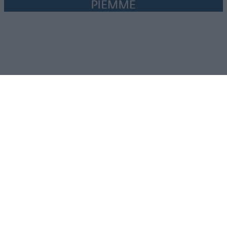
LUNIFIN S.r.l. a socio unico. Sede legale Milano, Largo F. Richini, 2/A,
20122 (MI), C.F./P.Iva en. 07174900154, REA cap. soc. euro 10.000,00
i.v.