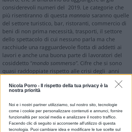
considerevoli numeri del 2019. Le categorie che
più risentiranno di questa
mannaia
saranno quelle
del settore turistico, bar, ristoranti, commercio di
beni di non prima necessità, trasporti, il settore
dello spettacolo di cui nessuno parla ma che
racchiude una ragguardevole flotta di addetti ai
lavori e anche una buona parte di lavoratori del
cosiddetto “
mondo sommerso”
. Cifre che si sono
quasi raddoppiate rispetto alle crisi degli anni
2008 e 2010, che porteranno inevitabilmente alla
Nicola Porro -
Il rispetto della tua privacy è la
diminuzione di consumi e servizi.
nostra priorità
Il quadro che si profila nel prossimo autunno si
Noi e i nostri partner utilizziamo, sul nostro sito, tecnologie
aggirerà intorno a 900.000 chiusure definitive.
come i cookie per personalizzare contenuti e annunci, fornire
funzionalità per social media e analizzare il nostro traffico.
Buttando l’occhio a ciò che dovrebbe arrivare
Facendo clic di seguito si acconsente all'utilizzo di questa
dall’Europa in aiuto al nostro paese attraverso
tecnologia. Puoi cambiare idea e modificare le tue scelte sul