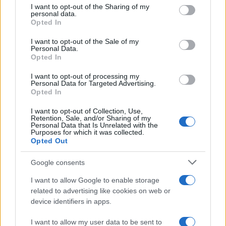
I want to opt-out of the Sharing of my
personal data.
Opted In
Altro che locomotiva, ecco perché la
Spagna di Sanchez è un bluff
I want to opt-out of the Sale of my
Personal Data.
Opted In
di
Massimo Bassetti
8k
I want to opt-out of processing my
19 Novembre 2025, 5:56
Personal Data for Targeted Advertising.
Opted In
I want to opt-out of Collection, Use,
Retention, Sale, and/or Sharing of my
Personal Data that Is Unrelated with the
Purposes for which it was collected.
Opted Out
Google consents
I want to allow Google to enable storage
related to advertising like cookies on web or
device identifiers in apps.
I want to allow my user data to be sent to