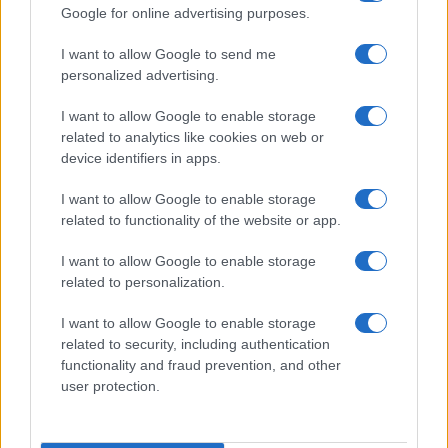
Google for online advertising purposes.
Giorgetti ha una nuova grana: il Pil
non cresce più e il lavoro rallenta
I want to allow Google to send me
personalized advertising.
di
Enrico Foscarini
I want to allow Google to enable storage
4.5k
30 Ottobre 2025, 12:34
related to analytics like cookies on web or
device identifiers in apps.
I want to allow Google to enable storage
related to functionality of the website or app.
I want to allow Google to enable storage
related to personalization.
I want to allow Google to enable storage
related to security, including authentication
functionality and fraud prevention, and other
user protection.