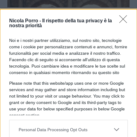
Il reddito di cittadinanza si è
Nicola Porro -
Il rispetto della tua privacy è la
trasformato (forse) in pensioni di
nostra priorità
invalidità
Noi e i nostri partner utilizziamo, sul nostro sito, tecnologie
come i cookie per personalizzare contenuti e annunci, fornire
di
Enrico Foscarini
4.8k
funzionalità per social media e analizzare il nostro traffico.
11 Gennaio 2026, 15:00
Facendo clic di seguito si acconsente all'utilizzo di questa
tecnologia. Puoi cambiare idea e modificare le tue scelte sul
consenso in qualsiasi momento ritornando su questo sito
Please note that this website/app uses one or more Google
services and may gather and store information including but
not limited to your visit or usage behaviour. You may click to
grant or deny consent to Google and its third-party tags to
use your data for below specified purposes in below Google
consent section.
Personal Data Processing Opt Outs