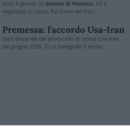
tutto il giorno: lo
Stretto di Hormuz
. Ed il
negoziato in corso, fra Oman ed Iran.
Premessa: l’accordo Usa-Iran
Esso discende dal protocollo di intesa Usa-Iran
del giugno 2026, il cui paragrafo 5 recita: