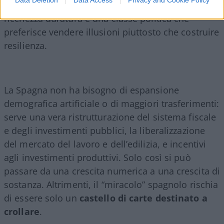
reale creato
, pochissima capacità di generare
ricchezza duratura e una classe politica che
preferisce vendere illusioni piuttosto che costruire
resilienza.
La Spagna non ha bisogno di espansione
demografica artificiale o di maggiori trasferimenti:
serve una vera ristrutturazione del sistema fiscale
e degli investimenti pubblici, la liberalizzazione
del mercato del lavoro e dell’edilizia, e incentivi
agli investimenti produttivi. Solo così si può
passare da una crescita numerica a una crescita di
sostanza. Altrimenti, il “miracolo” spagnolo rischia
di essere solo un
castello di carte destinato a
crollare
.