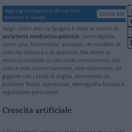
Aggiungi nicolaporro.it alle tue fonti
CLICCA QUI
preferite su Google
Negli ultimi anni la Spagna è stata al centro di
un’isteria mediatico‑politica
: viene dipinta
come una “locomotiva” europea, un modello di
crescita virtuosa e di apertura. Ma dietro la
retorica trionfale si nasconde un’economia che
cresce solo numericamente, non realmente: un
gigante con i piedi di argilla, alimentato da
politiche fiscali oppressive, demografia forzata e
regolazioni pericolose.
Crescita artificiale
Il Pil spagnolo appare in forte ascesa, ma questo