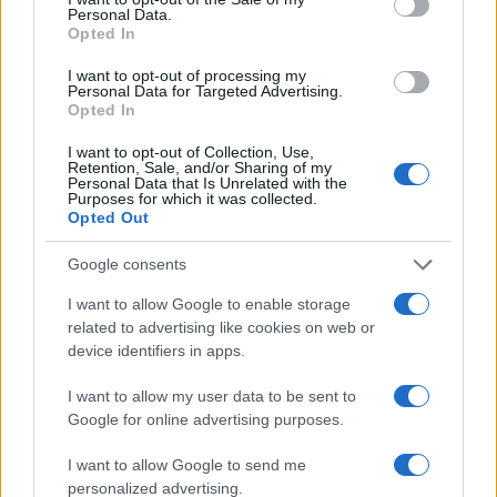
Personal Data.
spagnoli. In città come Barcellona, fonti locali
Opted In
indicano che
quasi il 79 per cento degli
I want to opt-out of processing my
arrestati è straniero
, con una quota significativa
Personal Data for Targeted Advertising.
nei reati gravi.
Opted In
I want to opt-out of Collection, Use,
Retention, Sale, and/or Sharing of my
Il controllo sugli affitti
Personal Data that Is Unrelated with the
Purposes for which it was collected.
Opted Out
La pressione abitativa è accentuata dalla
Ley de
Vivienda
: i controlli sugli affitti hanno spinto molti
Google consents
proprietari a
ritirare immobili dal mercato
a
I want to allow Google to enable storage
lungo termine o destinarli all’affitto turistico,
related to advertising like cookies on web or
riducendo l’offerta. Il risultato è che molti inquilini
device identifiers in apps.
vivono in povertà severa dopo aver pagato
I want to allow my user data to be sent to
l’affitto, e i giovani destinano oltre il 60 per cento
Google for online advertising purposes.
del proprio reddito all’abitazione.
I want to allow Google to send me
personalized advertising.