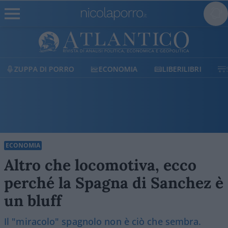
ECONOMIA
LIBERILIBRI
SHOP
SOSTIENICI
ECONOMIA
Altro che locomotiva, ecco
perché la Spagna di Sanchez è
un bluff
Il "miracolo" spagnolo non è ciò che sembra.