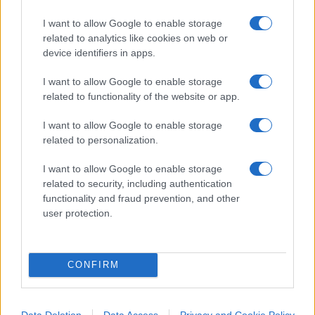
Disoccupazione
I want to allow Google to enable storage
related to analytics like cookies on web or
device identifiers in apps.
Il mercato del lavoro presenta ulteriori fragilità: le
condizioni di lavoro sono spesso precarie, la
I want to allow Google to enable storage
disoccupazione giovanile
supera il 26 per cento,
related to functionality of the website or app.
e i salari reali restano stagnanti. Le politiche
I want to allow Google to enable storage
stataliste, l’elevata tassazione e le barriere
related to personalization.
normative scoraggiano la mobilità e gli
I want to allow Google to enable storage
investimenti, riducendo la capacità del Paese di
related to security, including authentication
crescere in maniera sostenibile.
functionality and fraud prevention, and other
user protection.
Il miraggio spagnolo
L’intero modello di crescita spagnolo appare così
CONFIRM
come un miraggio: numeri imponenti che fanno
impressione, ma dietro i quali c’è
poco valore
Data Deletion
Data Access
Privacy and Cookie Policy