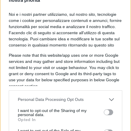
nostra priorità
Monetario Internazionale, le entrate fiscali sul Pil
dovrebbero salire al 42,6 per cento entro il 2026.
Noi e i nostri partner utilizziamo, sul nostro sito, tecnologie
La tassazione sulle imprese è particolarmente
come i cookie per personalizzare contenuti e annunci, fornire
pesante: quasi la metà delle entrate fiscali
funzionalità per social media e analizzare il nostro traffico.
spagnole proviene dalle imprese, ben oltre la
Facendo clic di seguito si acconsente all'utilizzo di questa
tecnologia. Puoi cambiare idea e modificare le tue scelte sul
media Ue. Questa pressione fiscale elevata
consenso in qualsiasi momento ritornando su questo sito
scoraggia gli investimenti produttivi, soffoca la
Please note that this website/app uses one or more Google
competitività e riduce la capacità delle imprese di
services and may gather and store information including but
generare valore reale.
not limited to your visit or usage behaviour. You may click to
grant or deny consent to Google and its third-party tags to
use your data for below specified purposes in below Google
Criminalità straniera
consent section.
Personal Data Processing Opt Outs
Sul fronte sociale, la criminalità nelle grandi città
I want to opt-out of the Sharing of my
appare correlata agli sbilanci demografici: l’INE
personal data.
segnala un tasso di condanna per stranieri di 14,6
Opted In
per 1.000 abitanti over 18, rispetto a 5,8 per gli
I want to opt-out of the Sale of my