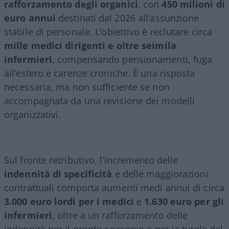
rafforzamento degli organici
, con
450 milioni di
euro annui
destinati dal 2026 all’assunzione
stabile di personale. L’obiettivo è reclutare circa
mille medici dirigenti e oltre seimila
infermieri
, compensando pensionamenti, fuga
all’estero e carenze croniche. È una risposta
necessaria, ma non sufficiente se non
accompagnata da una revisione dei modelli
organizzativi.
Sul fronte retributivo, l’incremento delle
indennità di specificità
e delle maggiorazioni
contrattuali comporta aumenti medi annui di circa
3.000 euro lordi per i medici
e
1.630 euro per gli
infermieri
, oltre a un rafforzamento delle
indennità per il pronto soccorso e per la tutela del