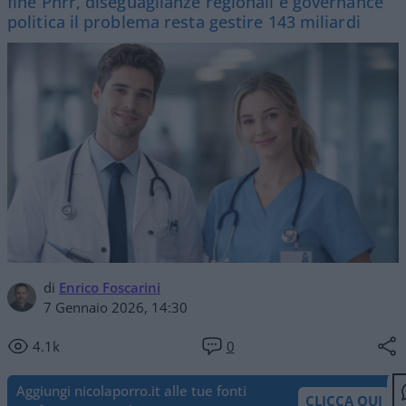
fine Pnrr, diseguaglianze regionali e governance
politica il problema resta gestire 143 miliardi
di
Enrico Foscarini
7 Gennaio 2026, 14:30
4.1k
0
Aggiungi nicolaporro.it alle tue fonti
CLICCA QUI