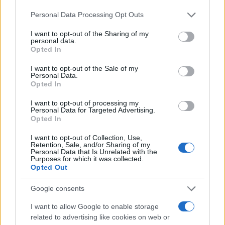
interrogativi sull’efficacia reale degli interventi,
Personal Data Processing Opt Outs
soprattutto in assenza di indicatori chiari di
risultato e di una valutazione costi-benefici
I want to opt-out of the Sharing of my
personal data.
sistematica.
Opted In
I want to opt-out of the Sale of my
Regioni sotto osservazione
Personal Data.
Opted In
I want to opt-out of processing my
Personal Data for Targeted Advertising.
Un elemento di discontinuità è rappresentato dal
Opted In
rafforzamento dei
meccanismi di controllo sulle
I want to opt-out of Collection, Use,
Regioni inefficienti
. Se i Livelli essenziali di
Retention, Sale, and/or Sharing of my
Personal Data that Is Unrelated with the
assistenza non vengono garantiti, scatteranno
Purposes for which it was collected.
verifiche, audit e piani obbligatori di rientro entro
Opted Out
due anni. È un passo nella direzione giusta,
Google consents
perché introduce una maggiore
I want to allow Google to enable storage
responsabilizzazione degli enti territoriali, ma
related to advertising like cookies on web or
resta irrisolto il tema della reale autonomia