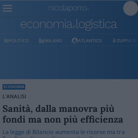
CO
MILANO
ATLANTICO
ZUPPA DI PORRO
ECONOMIA
L'ANALISI
Sanità, dalla manovra più
fondi ma non più efficienza
La legge di Bilancio aumenta le risorse ma tra