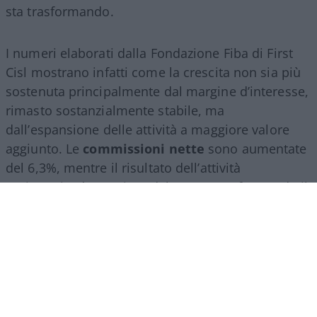
sta trasformando.
I numeri elaborati dalla Fondazione Fiba di First
Cisl mostrano infatti come la crescita non sia più
sostenuta principalmente dal margine d’interesse,
rimasto sostanzialmente stabile, ma
dall’espansione delle attività a maggiore valore
aggiunto. Le
commissioni nette
sono aumentate
del 6,3%, mentre il risultato dell’attività
assicurativa è cresciuto del 24,2%, confermando il
ruolo sempre più centrale del
wealth
management
, della consulenza finanziaria e del
risparmio gestito.