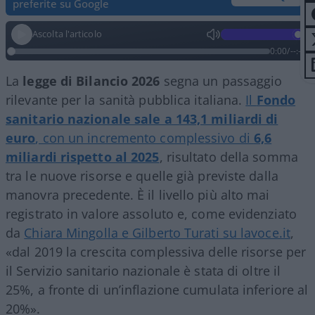
preferite su Google
Ascolta l'articolo
0:00
/
--:--
La
legge di Bilancio 2026
segna un passaggio
rilevante per la sanità pubblica italiana.
Il
Fondo
sanitario nazionale sale a 143,1 miliardi di
euro
, con un incremento complessivo di
6,6
miliardi rispetto al 2025
, risultato della somma
tra le nuove risorse e quelle già previste dalla
manovra precedente. È il livello più alto mai
registrato in valore assoluto e, come evidenziato
da
Chiara Mingolla e Gilberto Turati su lavoce.it
,
«dal 2019 la crescita complessiva delle risorse per
il Servizio sanitario nazionale è stata di oltre il
25%, a fronte di un’inflazione cumulata inferiore al
20%».