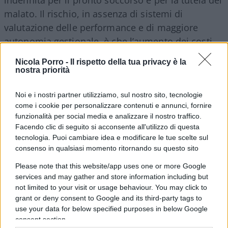
malato. Il rischio, in assenza di sistemi di
valutazione delle performance e di maggiore
autonomia gestionale, è che l’aumento dei costi
non si traduca in un miglioramento proporzionale
Nicola Porro -
Il rispetto della tua privacy è la
dei servizi.
nostra priorità
Noi e i nostri partner utilizziamo, sul nostro sito, tecnologie
Prevenzione e salute mentale
come i cookie per personalizzare contenuti e annunci, fornire
funzionalità per social media e analizzare il nostro traffico.
La manovra stanzia
238 milioni annui per la
Facendo clic di seguito si acconsente all'utilizzo di questa
prevenzione
, distribuiti tra screening oncologici,
tecnologia. Puoi cambiare idea e modificare le tue scelte sul
consenso in qualsiasi momento ritornando su questo sito
vaccini, diagnosi precoce e programmi per
patologie croniche. A questi si aggiungono i fondi
Please note that this website/app uses one or more Google
crescenti per il
Piano nazionale per la salute
services and may gather and store information including but
not limited to your visit or usage behaviour. You may click to
mentale 2025-2030
. L’impostazione è
grant or deny consent to Google and its third-party tags to
condivisibile sul piano degli obiettivi, ma la
use your data for below specified purposes in below Google
frammentazione degli stanziamenti solleva
consent section.