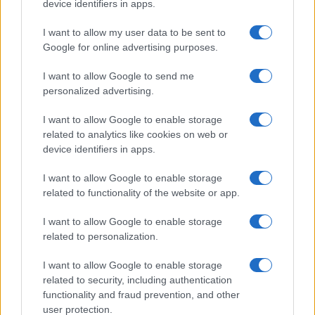
device identifiers in apps.
gestionale e della possibilità di sperimentare
modelli organizzativi più flessibili e orientati ai
I want to allow my user data to be sent to
Google for online advertising purposes.
risultati.
I want to allow Google to send me
La Sanità post-Pnrr
personalized advertising.
I want to allow Google to enable storage
Il 2026 coincide con la fase finale del
Pnrr
e con
related to analytics like cookies on web or
l’entrata a regime dell’
Ecosistema Dati Sanitari
,
device identifiers in apps.
che raccoglierà le informazioni di milioni di
I want to allow Google to enable storage
assistiti attraverso il Fascicolo sanitario
related to functionality of the website or app.
elettronico 2.0. I risultati formali non mancano,
con un’ampia adesione dei medici e un mercato
I want to allow Google to enable storage
related to personalization.
della sanità digitale in forte crescita. Tuttavia,
solo
il 34% delle risorse Pnrr risultava speso al 30
I want to allow Google to enable storage
giugno 2025
e persistono
forti divari territoriali
related to security, including authentication
functionality and fraud prevention, and other
nei livelli essenziali di assistenza
.
user protection.