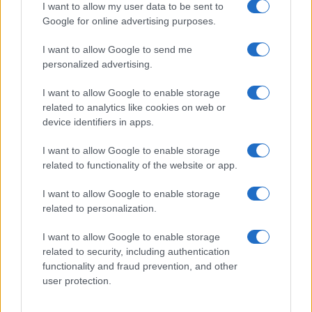
rapporti commerciali tra paesi, tra cui spiccano
I want to allow my user data to be sent to
quelle tra gli Stati Uniti e la Cina, potrebbero
Google for online advertising purposes.
supportare i pronostici inflazionistici.
I want to allow Google to send me
personalized advertising.
I want to allow Google to enable storage
In secondo luogo,
l’aspettativa di inflazione
dei
related to analytics like cookies on web or
lavoratori e delle aziende determina l’inflazione
device identifiers in apps.
stessa, come una profezia che si autoadempie.
I want to allow Google to enable storage
Questa si basa in gran parte sulla crescita dei
related to functionality of the website or app.
prezzi degli anni precedenti, e questo lungo
periodo di bassa inflazione si traduce dunque in
I want to allow Google to enable storage
related to personalization.
simili previsioni. Il seguente illustra le aspettative
di inflazione di quattro paesi.
I want to allow Google to enable storage
related to security, including authentication
functionality and fraud prevention, and other
user protection.