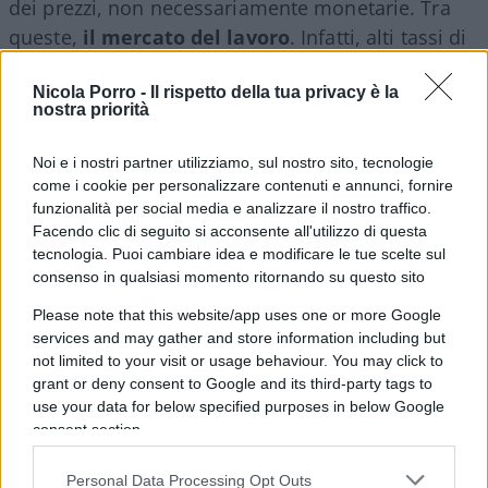
dei prezzi, non necessariamente monetarie. Tra
queste,
il mercato del lavoro
. Infatti, alti tassi di
occupazione portano a incrementi nei salari dei
Nicola Porro -
Il rispetto della tua privacy è la
lavoratori, che implicano costi più alti per le
nostra priorità
aziende, le quali rispondono alzando i prezzi.
Noi e i nostri partner utilizziamo, sul nostro sito, tecnologie
come i cookie per personalizzare contenuti e annunci, fornire
funzionalità per social media e analizzare il nostro traffico.
Ciononostante, gli anni successivi alla crisi
Facendo clic di seguito si acconsente all'utilizzo di questa
finanziaria del 2008 non hanno rivelato una forte
tecnologia. Puoi cambiare idea e modificare le tue scelte sul
consenso in qualsiasi momento ritornando su questo sito
correlazione neanche tra l’inflazione ed il tasso di
occupazione, come evidente dal prossimo grafico.
Please note that this website/app uses one or more Google
Ci sono diverse spiegazioni plausibili per la bassa
services and may gather and store information including but
not limited to your visit or usage behaviour. You may click to
reattività dell’inflazione di fronte a cambiamenti di
grant or deny consent to Google and its third-party tags to
condizioni monetarie e nel mercato del lavoro.
use your data for below specified purposes in below Google
consent section.
Personal Data Processing Opt Outs