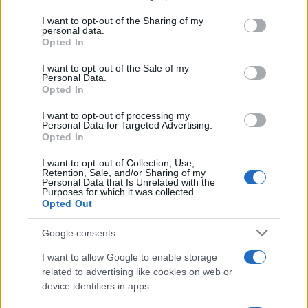
I want to opt-out of the Sharing of my
personal data.
Opted In
I want to opt-out of the Sale of my
Personal Data.
Quali potrebbero essere le
Opted In
spiegazioni per una bassa
I want to opt-out of processing my
reattività dell’inflazione?
Personal Data for Targeted Advertising.
Opted In
In primis, la si può attribuire alla
globalizzazione
,
I want to opt-out of Collection, Use,
Retention, Sale, and/or Sharing of my
in quanto oggi le aziende, in particolare le grandi,
Personal Data that Is Unrelated with the
Purposes for which it was collected.
hanno accesso a un mercato del lavoro che non è
Opted Out
limitato ad un singolo paese, il che risulta in un
minore potere contrattuale dei lavoratori e quindi
Google consents
in salari più stabili. La magnitudine dell’effetto
I want to allow Google to enable storage
dipende chiaramente dal settore. In questo senso,
related to advertising like cookies on web or
device identifiers in apps.
la recente crescita delle problematicità dei