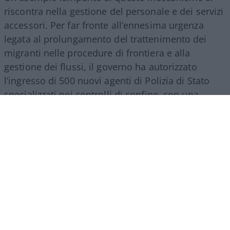
riscontra nella gestione del personale e dei servizi
accessori. Per far fronte all’ennesima urgenza
legata al prolungamento del trattenimento dei
migranti nelle procedure di frontiera e alla
gestione dei flussi, il governo ha autorizzato
l’ingresso di 500 nuovi agenti di Polizia di Stato
specializzati nei controlli di confine, con una
spesa a regime che supererà i 27 milioni di euro
all’anno. Nello stesso provvedimento si trova
spazio per una misura d’impatto economico
rilevante: la nomina di un commissario
straordinario per lo smaltimento dei materiali
Covid, incaricato di svuotare i magazzini da
mascherine e presidi inutilizzati accumulati
durante la pandemia. L’operazione comporta un
costo complessivo di ben 84 milioni di euro