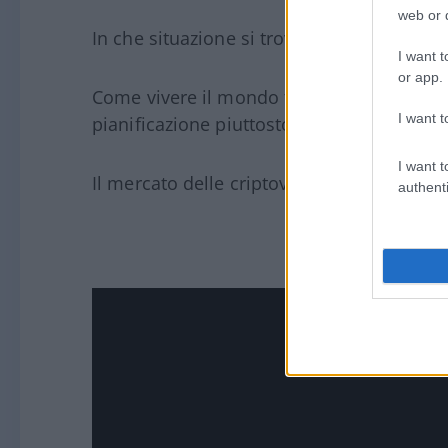
web or d
In che situazione si trova attualmente la 
I want t
or app.
Come vivere il mondo finanziario attuale,
I want t
pianificazione piuttosto che di prodotto f
I want t
Il mercato delle criptovalute
authenti