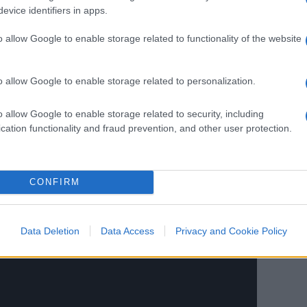
evice identifiers in apps.
Cina?
o allow Google to enable storage related to functionality of the website
 è arrivato il momento di parlare davvero di
o allow Google to enable storage related to personalization.
inanziario?
o allow Google to enable storage related to security, including
cation functionality and fraud prevention, and other user protection.
CONFIRM
Data Deletion
Data Access
Privacy and Cookie Policy