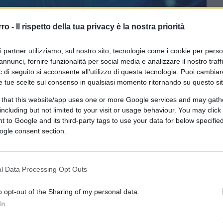
rro -
Il rispetto della tua privacy è la nostra priorità
ri partner utilizziamo, sul nostro sito, tecnologie come i cookie per pers
annunci, fornire funzionalità per social media e analizzare il nostro traff
 di seguito si acconsente all'utilizzo di questa tecnologia. Puoi cambiar
e tue scelte sul consenso in qualsiasi momento ritornando su questo si
 that this website/app uses one or more Google services and may gath
including but not limited to your visit or usage behaviour. You may click 
ferite su Google
CLICCA QUI
 to Google and its third-party tags to use your data for below specifi
ogle consent section.
 dei mercati finanziari
l Data Processing Opt Outs
 l’inflazione?
o opt-out of the Sharing of my personal data.
le che prevedevano le banche centrali.
In