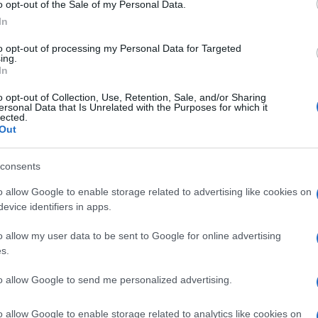
o opt-out of the Sale of my Personal Data.
mare l’inflazione?
In
to opt-out of processing my Personal Data for Targeted
ia dei tassi di inflazione
ing.
In
 del momento accelerando su percorsi per
o opt-out of Collection, Use, Retention, Sale, and/or Sharing
ersonal Data that Is Unrelated with the Purposes for which it
lected.
Out
modo tradizionale o con strumenti
consents
o allow Google to enable storage related to advertising like cookies on
evice identifiers in apps.
getica?
o allow my user data to be sent to Google for online advertising
s.
 Zelensky
to allow Google to send me personalized advertising.
siamo vicini ad una conclusione?
o allow Google to enable storage related to analytics like cookies on