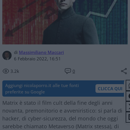
di
Massimiliano Maccari
6 Febbraio 2022, 16:51
3.2k
0
Aggiungi nicolaporro.it alle tue fonti
CLICCA QUI
preferite su Google
Matrix è stato il film cult della fine degli anni
novanta, premonitorio e avveniristico: si parla di
hacker, di cyber-sicurezza, del mondo che oggi
sarebbe chiamato Metaverso (Matrix stessa), di