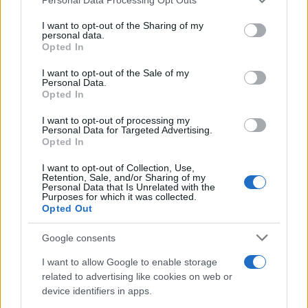
scendere anche del 10% in pochi giorni o
addirittura del 25% in un solo giorno (v.
I want to opt-out of the Sharing of my
Facebook), le banche centrali a un certo punto
personal data.
Opted In
possono dire “Stop!”, spegnere le rotative e
iniziare a rialzare i tassi di interesse, i rischi
I want to opt-out of the Sale of my
Personal Data.
geopolitici tornare di attualità (vedi situazione
Opted In
Russia-Ucraina con toni da guerra fredda,
I want to opt-out of processing my
speriamo).
Personal Data for Targeted Advertising.
Opted In
Come giustamente rileva oggi Plus24, il
I want to opt-out of Collection, Use,
Retention, Sale, and/or Sharing of my
supplemento de Il Sole 24 Ore, “l’inizio dell’anno
Personal Data that Is Unrelated with the
Purposes for which it was collected.
sui mercati azionari è stato un brusco risveglio
Opted Out
per molti, un bagno nella realtà; il fattore tempo è
Google consents
imprescindibile e resta il miglior alleato
dell’investitore che ha obiettivi chiari da portare a
I want to allow Google to enable storage
related to advertising like cookies on web or
termine”.
device identifiers in apps.