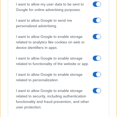
I want to allow my user data to be sent to
Google for online advertising purposes.
E ricordiamoci sempre che le oscillazioni dei
mercati sono una loro caratteristica e non un
I want to allow Google to send me
personalized advertising.
difetto e che sostenere quel rischio è il prezzo da
pagare senza il quale non ci sarebbe alcuna
I want to allow Google to enable storage
ricompensa.
(da
The Price of
Admission
in
Stocks
di
related to analytics like cookies on web or
Charlie
device identifiers in apps.
Bilello
, 30
Jan
2022)
.
I want to allow Google to enable storage
Ascolta il mio consiglio, io sono l’Eletto!
related to functionality of the website or app.
I want to allow Google to enable storage
related to personalization.
Massimiliano Maccari, 6 febbraio 2022
I want to allow Google to enable storage
related to security, including authentication
functionality and fraud prevention, and other
user protection.