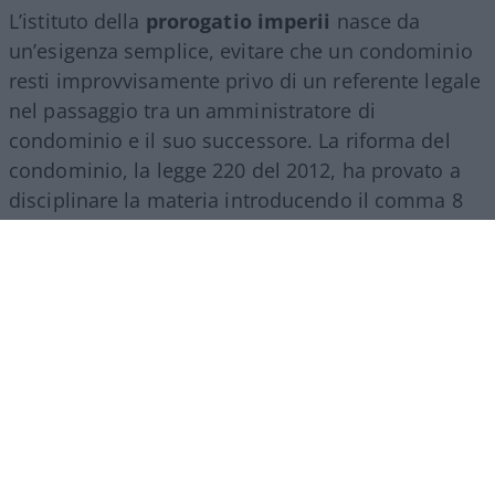
L’istituto della
prorogatio imperii
nasce da
un’esigenza semplice, evitare che un condominio
resti improvvisamente privo di un referente legale
nel passaggio tra un amministratore di
condominio e il suo successore. La riforma del
condominio, la legge 220 del 2012, ha provato a
disciplinare la materia introducendo il comma 8
dell’articolo 1129 del
codice civile
, secondo cui
l’amministratore cessato dall’incarico deve
consegnare tutta la documentazione in suo
possesso ed è tenuto a eseguire soltanto le
attività urgenti necessarie a evitare pregiudizi agli
interessi comuni, senza diritto ad ulteriori
compensi. Sulla carta la norma sembra chiara.
Nella pratica, per anni si è discusso su cosa si
intenda davvero per
urgenza
, e se la gestione