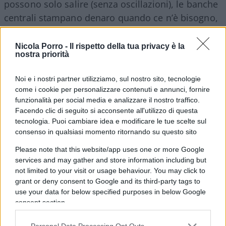
possono solo salire (senza oscillazioni), le banche
centrali stampano denaro quando ce n’è bisogno,
le tasse sono basse e tutto funziona alla
perfezione, non c’è traccia di pandemia né di
Nicola Porro -
Il rispetto della tua privacy è la
nostra priorità
rischi geopolitici, altro che
Goldilocks
economy
…(v.
N
. 173 della Newsletter).
Noi e i nostri partner utilizziamo, sul nostro sito, tecnologie
come i cookie per personalizzare contenuti e annunci, fornire
funzionalità per social media e analizzare il nostro traffico.
Facendo clic di seguito si acconsente all'utilizzo di questa
Di contro, se scegli la pillola rossa
ti trovi nel
tecnologia. Puoi cambiare idea e modificare le tue scelte sul
mondo reale: i mercati oscillano e in alcuni
consenso in qualsiasi momento ritornando su questo sito
momenti fanno venire il mal di pancia (abbiamo
Please note that this website/app uses one or more Google
visto cos’è successo nel mese di Gennaio), anche i
services and may gather and store information including but
titoli di stato e le obbligazioni rendono quasi nulla
not limited to your visit or usage behaviour. You may click to
grant or deny consent to Google and its third-party tags to
e possono perdere (già accaduto lo scorso anno
use your data for below specified purposes in below Google
l’ultima volta), l’inflazione è tornata prepotente e
consent section.
forse è qui per restare, le azioni possono
Personal Data Processing Opt Outs