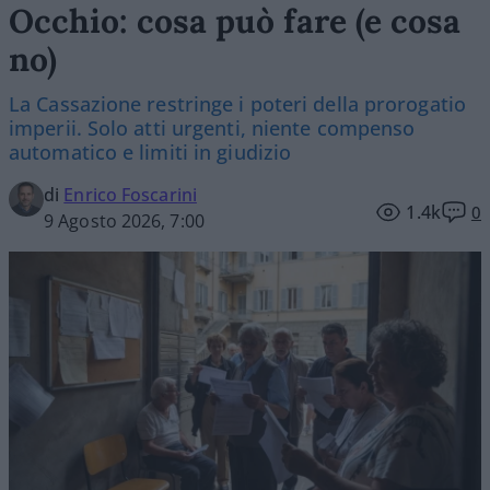
Occhio: cosa può fare (e cosa
no)
La Cassazione restringe i poteri della prorogatio
imperii. Solo atti urgenti, niente compenso
automatico e limiti in giudizio
di
Enrico Foscarini
1.4k
0
9 Agosto 2026, 7:00