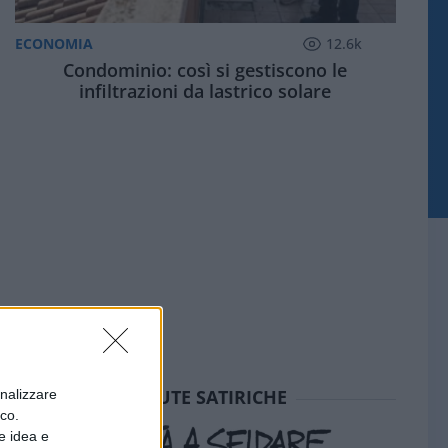
ECONOMIA
12.6k
Condominio: così si gestiscono le
infiltrazioni da lastrico solare
SEDUTE SATIRICHE
onalizzare
ico.
e idea e