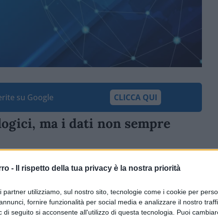
ferite su Google
CLICCA QUI
logici, ma i dati non sempre
li investimenti in tecnologie digitali e lo
rro -
Il rispetto della tua privacy è la nostra priorità
 sì. Ma i professionisti del settore non
abili.
ri partner utilizziamo, sul nostro sito, tecnologie come i cookie per pers
annunci, fornire funzionalità per social media e analizzare il nostro traff
 di seguito si acconsente all'utilizzo di questa tecnologia. Puoi cambiar