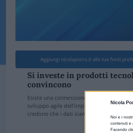
Aggiungi nicolaporro.it alle tue fonti pre
Si investe in prodotti tecno
convincono
Esiste una connessione tra la visibilità sug
Nicola Po
sviluppo agile dell’impresa? Assolutamente
credono che i dati siano sempre così affid
Noi e i nost
contenuti e 
Facendo clic