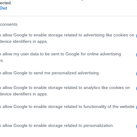
lected.
Out
 gestione del business
consents
o allow Google to enable storage related to advertising like cookies on
o della pandemia, che ha contribuito
evice identifiers in apps.
in prodotti digitali e tecnologie varie. Le
o allow my user data to be sent to Google for online advertising
i gestione del business, infatti, hanno
s.
 tecnologica e incrementato la domanda di
prese a scoprire nuove aree riguardo al
to allow Google to send me personalized advertising.
trasparenza aziendale e alla promozione del
o allow Google to enable storage related to analytics like cookies on
evice identifiers in apps.
o allow Google to enable storage related to functionality of the website
i aver incrementato gli investimenti in
pandemia da Covid-19 per diverse esigenze:
o allow Google to enable storage related to personalization.
ti e servizi (62%), adeguarsi alle nuove