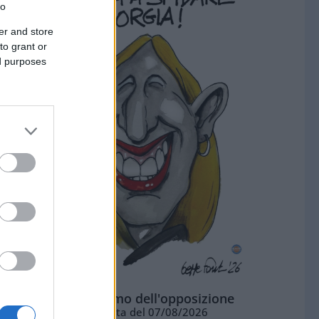
to
er and store
to grant or
ed purposes
L'ottimismo dell'opposizione
Vignetta del 07/08/2026