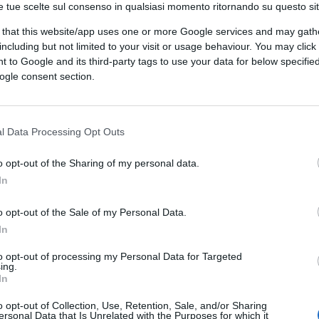
e tue scelte sul consenso in qualsiasi momento ritornando su questo si
convinta che le informazioni sul valore delle
 that this website/app uses one or more Google services and may gath
egico essenziale per le decisioni relative agli
including but not limited to your visit or usage behaviour. You may click 
l 62% degli stessi manager si fida dei dati
 to Google and its third-party tags to use your data for below specifi
a, dal titolo “L’imperativo della trasparenza:
ogle consent section.
ologia genera valore aziendale”, condotta da
tio, azienda americana che sviluppa
l Data Processing Opt Outs
o opt-out of the Sharing of my personal data.
i trasparenza dei dati relativi agli
In
orrelazione esistente con lo sviluppo agile
to? Il divario esistente tra i dati a
o opt-out of the Sale of my Personal Data.
In
 da parte degli executive, che dovrebbero
e strategie aziendali capaci di adattarsi
to opt-out of processing my Personal Data for Targeted
ing.
cato.
In
o opt-out of Collection, Use, Retention, Sale, and/or Sharing
ersonal Data that Is Unrelated with the Purposes for which it