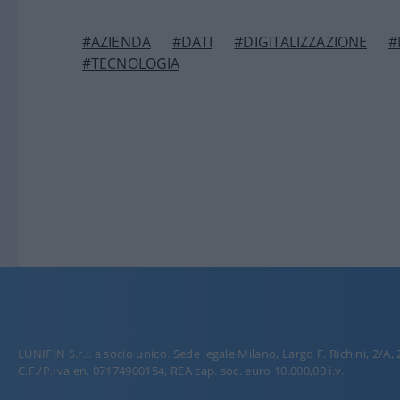
#AZIENDA
#DATI
#DIGITALIZZAZIONE
#
#TECNOLOGIA
LUNIFIN S.r.l. a socio unico. Sede legale Milano, Largo F. Richini, 2/A,
C.F./P.Iva en. 07174900154, REA cap. soc. euro 10.000,00 i.v.