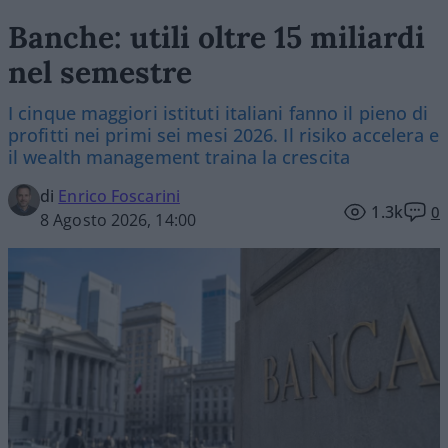
Banche: utili oltre 15 miliardi
nel semestre
I cinque maggiori istituti italiani fanno il pieno di
profitti nei primi sei mesi 2026. Il risiko accelera e
il wealth management traina la crescita
di
Enrico Foscarini
1.3k
0
8 Agosto 2026, 14:00