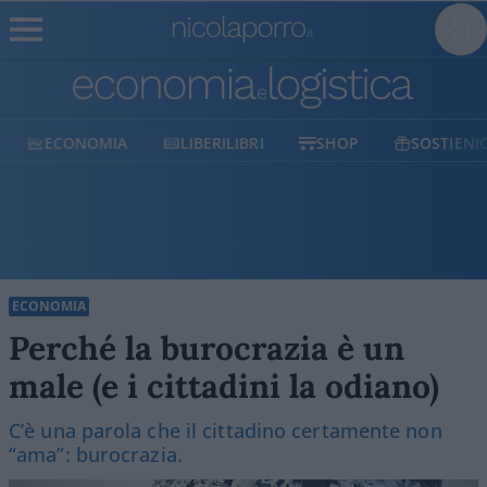
ECONOMIA
LIBERILIBRI
SHOP
SOSTIENICI
ECONOMIA
Perché la burocrazia è un
male (e i cittadini la odiano)
C’è una parola che il cittadino certamente non
“ama”: burocrazia.