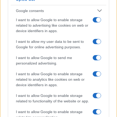
“Io vengo da un mondo in cui se vedi un serpente,
Google consents
lo uccidi. Alla GM, se vedi un serpente, la prima
I want to allow Google to enable storage
cosa che fai è darti da fare per assumere un
related to advertising like cookies on web or
consulente esperto di serpenti. Poi costituisci un
device identifiers in apps.
comitato sui serpenti, che porta avanti discussioni
I want to allow my user data to be sent to
per almeno due anni. Qual è nel frattempo
Google for online advertising purposes.
l’azione che intraprendi? Nessuna. Se il serpente
non ha ancora fatto danni lo lasci muovere
I want to allow Google to send me
personalized advertising.
tranquillamente nei padiglioni dello stabilimento!”
I want to allow Google to enable storage
related to analytics like cookies on web or
device identifiers in apps.
La storia: Gurdjieff
I want to allow Google to enable storage
related to functionality of the website or app.
I want to allow Google to enable storage
Ma voglio lasciarvi con una storiella che fu