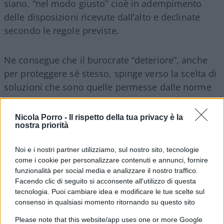
siano, “nel modo giusto” cioè in adempimento
delle disposizioni ricevute dall’alto e declinate
secondo le regole previste.
Ne consegue che il burocrate “deteriore”, anche
per proteggere sé stesso, spinge verso la scelta di
soluzioni che sono quelle permesse dalle norme
in essere, piuttosto che quelle in grado di
soddisfare le necessità dell’organizzazione
Nicola Porro -
Il rispetto della tua privacy è la
nostra priorità
richiedente.
Noi e i nostri partner utilizziamo, sul nostro sito, tecnologie
come i cookie per personalizzare contenuti e annunci, fornire
funzionalità per social media e analizzare il nostro traffico.
Facendo clic di seguito si acconsente all'utilizzo di questa
tecnologia. Puoi cambiare idea e modificare le tue scelte sul
La burocrazia nel business
consenso in qualsiasi momento ritornando su questo sito
Please note that this website/app uses one or more Google