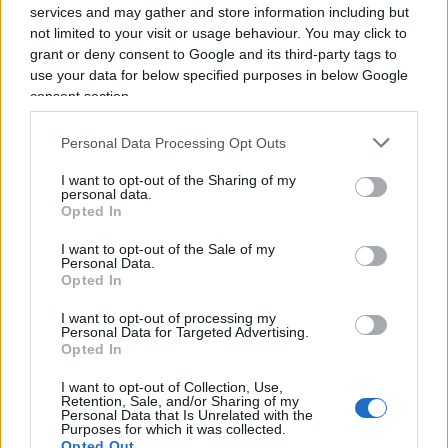
Ora
questa situazione non è circoscritta alle
services and may gather and store information including but
strutture pubbliche, ma interessa anche le
not limited to your visit or usage behaviour. You may click to
grandi realtà industriali private.
grant or deny consent to Google and its third-party tags to
use your data for below specified purposes in below Google
consent section.
È passato alla storia il commento che agli inizi
Personal Data Processing Opt Outs
degli anni 80 Ross Perot, il fondatore di EDS, fece
I want to opt-out of the Sharing of my
personal data.
a proposito della burocrazia della General Motors.
Opted In
Ricordo che quegli anni furono pesantissimi per
l’azienda di Detroit: le vendite erano crollate e la
I want to opt-out of the Sale of my
Personal Data.
concorrenza delle importazioni giapponesi
Opted In
accelerava senza che GM reagisse in modo
I want to opt-out of processing my
appropriato.
Personal Data for Targeted Advertising.
Opted In
I want to opt-out of Collection, Use,
Ross Perot disse:
Retention, Sale, and/or Sharing of my
Personal Data that Is Unrelated with the
Purposes for which it was collected.
Opted Out